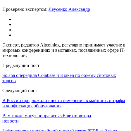
Проверено экспертом:
Леусенко Александр
Эксперт, редактор Altcoinlog, регулярно принимает участие в
мировых конференциях и выставках, посвященных сфере IT-
технологий.
Предыдущий пост
Solana опередила Coinbase и Kraken по объёму спотовых
торгов
Следующий пост
В России предложили внести изменения в майнинг: штрафы
и конфискация оборудования
Вам также могут понравиться
Еще от автора
новости
Зафиксирован крупнейший чистый отток PEPE за 2 года