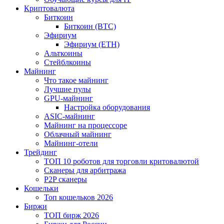
Криптовалюта
Биткоин
Биткоин (BTC)
Эфириум
Эфириум (ETH)
Альткоины
Стейблкоины
Майнинг
Что такое майнинг
Лучшие пулы
GPU-майнинг
Настройка оборудования
ASIC-майнинг
Майнинг на процессоре
Облачный майнинг
Майнинг-отели
Трейдинг
ТОП 10 роботов для торговли критовалютой
Сканеры для арбитража
P2P сканеры
Кошельки
Топ кошельков 2026
Биржи
ТОП бирж 2026