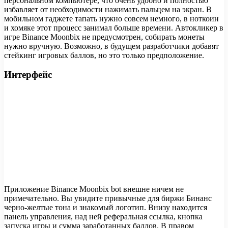
персональном компьютере, что очень удобно и полностью
избавляет от необходимости нажимать пальцем на экран. В
мобильном гаджете тапать нужно совсем немного, в ноткоин
и хомяке этот процесс занимал больше времени. Автокликер в
игре Binance Moonbix не предусмотрен, собирать монеты
нужно вручную. Возможно, в будущем разработчики добавят
стейкинг игровых баллов, но это только предположение.
Интерфейс
Приложение Binance Moonbix bot внешне ничем не
примечательно. Вы увидите привычные для биржи Бинанс
черно-желтые тона и знакомый логотип. Внизу находится
панель управления, над ней реферальная ссылка, кнопка
запуска игры и сумма заработанных баллов. В правом