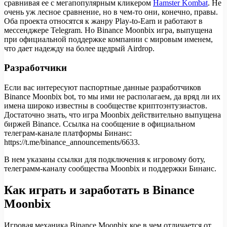
сравнивая ее с мегапопулярным кликером
Hamster Kombat
. Не
очень уж лесное сравнение, но в чем-то они, конечно, правы.
Оба проекта относятся к жанру Play-to-Earn и работают в
мессенджере Telegram. Но Binance Moonbix игра, выпущена
при официальной поддержке компании с мировым именем,
что дает надежду на более щедрый Airdrop.
Разработчики
Если вас интересуют паспортные данные разработчиков
Binance Moonbix bot, то мы ими не располагаем, да вряд ли их
имена широко известны в сообществе криптоэнтузиастов.
Достаточно знать, что игра Moonbix действительно выпущена
биржей Binance. Ссылка на сообщение в официальном
телеграм-канале платформы Бинанс:
https://t.me/binance_announcements/6633.
В нем указаны ссылки для подключения к игровому боту,
телеграмм-каналу сообщества Moonbix и поддержки Бинанс.
Как играть и заработать в Binance
Moonbix
Игровая механика Binance Moonbix кое в чем отличается от