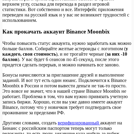
верхнем углу, ссылка для перехода в раздел игровой
статистики. Вот собственно и все. Интерфейс приложения
переведен на русский язык и у вас не возникнет трудностей с
использованием.
Как прокачать аккаунт Binance Moonbix
Чтобы повысить статус аккаунта, нужно заработать как можно
больше баллов. Собирайте желтые астероиды с логотипом (
у
каждого, своя стоимость
), и не трогайте черные (
за них -10
баллов
). У вас будет 6 сеансов по 45 секунд, после этого
придется сделать перерыв, и можно начинать все заново.
Бонусы начисляются за приглашение друзей и выполнение
заданий. И вот тут есть один нюанс. Подключится к Binance
Moonbix в России и потом вывести деньги не так-то просто.
Это вовсе не значит, что в нашей стране Binance Moonbix не
работает. Проблема в том, что вам нужно привязать учетную
запись биржи. Хорошо, если вы уже давно имеете аккаунт
Binance, потому что у новичков требует подтвердить свое
проживание за пределами РФ.
Другими словами, создать
верифицированный
аккаунт на
Бинанс с российским паспортом теперь могут только
релоканты, то есть люди, уехавшие куда-нибудь за рубеж,