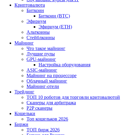
Криптовалюта
Биткоин
Биткоин (BTC)
Эфириум
Эфириум (ETH)
Альткоины
Стейблкоины
Майнинг
Что такое майнинг
Лучшие пулы
GPU-майнинг
Настройка оборудования
ASIC-майнинг
Майнинг на процессоре
Облачный майнинг
Майнинг-отели
Трейдинг
ТОП 10 роботов для торговли критовалютой
Сканеры для арбитража
P2P сканеры
Кошельки
Топ кошельков 2026
Биржи
ТОП бирж 2026