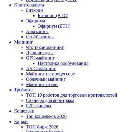
Криптовалюта
Биткоин
Биткоин (BTC)
Эфириум
Эфириум (ETH)
Альткоины
Стейблкоины
Майнинг
Что такое майнинг
Лучшие пулы
GPU-майнинг
Настройка оборудования
ASIC-майнинг
Майнинг на процессоре
Облачный майнинг
Майнинг-отели
Трейдинг
ТОП 10 роботов для торговли критовалютой
Сканеры для арбитража
P2P сканеры
Кошельки
Топ кошельков 2026
Биржи
ТОП бирж 2026