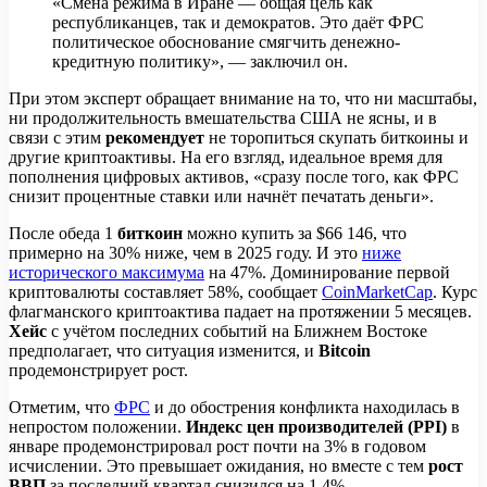
«Смена режима в Иране — общая цель как
республиканцев, так и демократов. Это даёт ФРС
политическое обоснование смягчить денежно-
кредитную политику», — заключил он.
При этом эксперт обращает внимание на то, что ни масштабы,
ни продолжительность вмешательства США не ясны, и в
связи с этим
рекомендует
не торопиться скупать биткоины и
другие криптоактивы. На его взгляд, идеальное время для
пополнения цифровых активов, «сразу после того, как ФРС
снизит процентные ставки или начнёт печатать деньги».
После обеда 1
биткоин
можно купить за $66 146, что
примерно на 30% ниже, чем в 2025 году. И это
ниже
исторического максимума
на 47%. Доминирование первой
криптовалюты составляет 58%, сообщает
CoinMarketCap
. Курс
флагманского криптоактива падает на протяжении 5 месяцев.
Хейс
с учётом последних событий на Ближнем Востоке
предполагает, что ситуация изменится, и
Bitcoin
продемонстрирует рост.
Отметим, что
ФРС
и до обострения конфликта находилась в
непростом положении.
Индекс цен производителей (PPI)
в
январе продемонстрировал рост почти на 3% в годовом
исчислении. Это превышает ожидания, но вместе с тем
рост
ВВП
за последний квартал снизился на 1,4%.