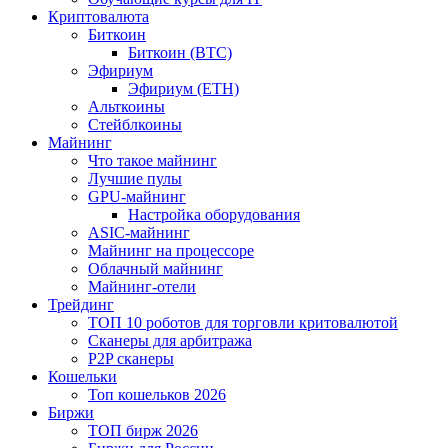
Криптовалюта
Биткоин
Биткоин (BTC)
Эфириум
Эфириум (ETH)
Альткоины
Стейблкоины
Майнинг
Что такое майнинг
Лучшие пулы
GPU-майнинг
Настройка оборудования
ASIC-майнинг
Майнинг на процессоре
Облачный майнинг
Майнинг-отели
Трейдинг
ТОП 10 роботов для торговли критовалютой
Сканеры для арбитража
P2P сканеры
Кошельки
Топ кошельков 2026
Биржи
ТОП бирж 2026