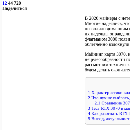
12
44 728
Поделиться
В 2020 майнеры с нет
Многие надеялись, что
позволило домашним м
их надежды оправдалис
флагманом 3080 появи
облегченно вздохнули
Майнинг карта 3070, 
нецелесообразности п
рассмотрим техническ
будем делать окончат
1
Характеристики ви
2
Что лучше выбрать,
2.1
Сравнение 307
3
Тест RTX 3070 в ма
4
Как разогнать RTX 
5
Вывод, актуальност