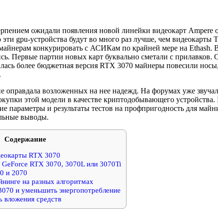
ерпением ожидали появления новой линейки видеокарт Ampere о
 эти gpu-устройства будут во много раз лучше, чем видеокарты T
айнерам конкурировать с АСИКам по крайней мере на Ethash. В
ь. Первые партии новых карт буквально сметали с прилавков. Од
лась более бюджетная версия RTX 3070 майнеры повесили носы
.
не оправдала возложенных на нее надежд. На форумах уже звучал
окупки этой модели в качестве криптодобывающего устройства. 
ие параметры и результаты тестов на профпригодность для майни
ельные выводы.
Содержание
деокарты RTX 3070
 GeForce RTX 3070, 3070L или 3070Ti
0 и 2070
йнинге на разных алгоритмах
3070 и уменьшить энергопотребление
ь вложения средств