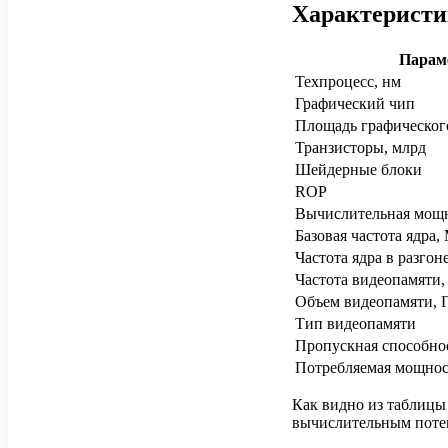
Характеристи
Парам
Техпроцесс, нм
Графический чип
Площадь графическог
Транзисторы, млрд
Шейдерные блоки
ROP
Вычислительная мощ
Базовая частота ядра,
Частота ядра в разгон
Частота видеопамяти
Объем видеопамяти, 
Тип видеопамяти
Пропускная способно
Потребляемая мощност
Как видно из таблицы
вычислительным потен