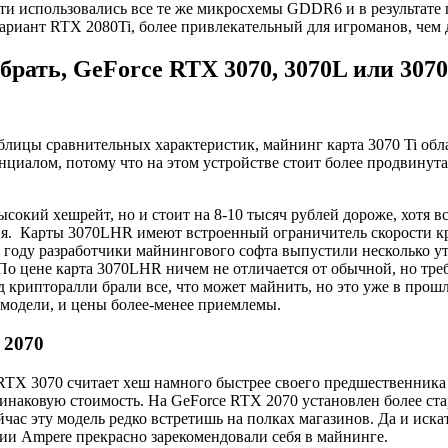
ти использовались все те же микросхемы GDDR6 и в результате
риант RTX 2080Ti, более привлекательный для игроманов, чем 
рать, GeForce RTX 3070, 3070L или 3070
аблицы сравнительных характеристик, майнинг карта 3070 Ti обл
циалом, потому что на этом устройстве стоит более продвинут
ысокий хешрейт, но и стоит на 8-10 тысяч рублей дороже, хотя в
я. Карты 3070LHR имеют встроенный ограничитель скорости к
3 году разработчики майнингового софта выпустили несколько 
По цене карта 3070LHR ничем не отличается от обычной, но тре
 крипторалли брали все, что может майнить, но это уже в прош
 модели, и цены более-менее приемлемы.
 2070
RTX 3070 считает хеш намного быстрее своего предшественника
инаковую стоимость. На GeForce RTX 2070 установлен более ст
час эту модель редко встретишь на полках магазинов. Да и искат
рии Ampere прекрасно зарекомендовали себя в майнинге.