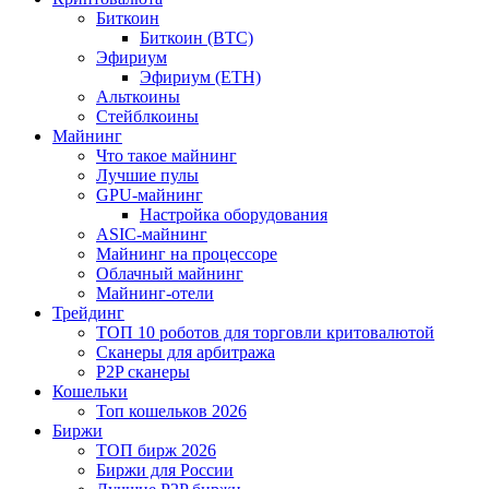
Биткоин
Биткоин (BTC)
Эфириум
Эфириум (ETH)
Альткоины
Стейблкоины
Майнинг
Что такое майнинг
Лучшие пулы
GPU-майнинг
Настройка оборудования
ASIC-майнинг
Майнинг на процессоре
Облачный майнинг
Майнинг-отели
Трейдинг
ТОП 10 роботов для торговли критовалютой
Сканеры для арбитража
P2P сканеры
Кошельки
Топ кошельков 2026
Биржи
ТОП бирж 2026
Биржи для России