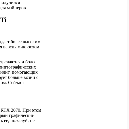
 получился
для майнеров.
Ti
адает более высоким
ая версия микросхем
стречаются и более
риптографических
утилит, помогающих
бует больше возни с
лом. Сейчас в
 RTX 2070. При этом
арый графический
ь ее, пожалуй, не