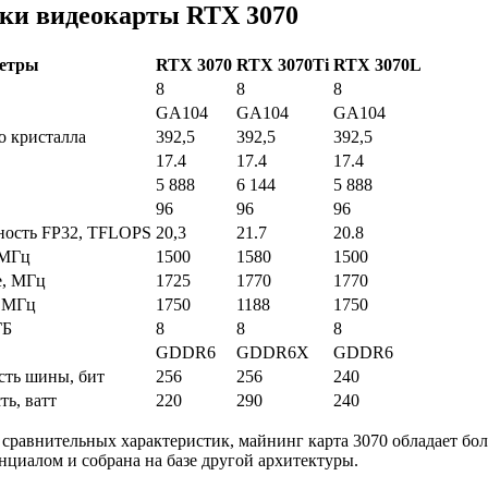
ки видеокарты RTX 3070
етры
RTX 3070
RTX 3070Ti
RTX 3070L
8
8
8
GA104
GA104
GA104
о кристалла
392,5
392,5
392,5
17.4
17.4
17.4
5 888
6 144
5 888
96
96
96
ность FP32, TFLOPS
20,3
21.7
20.8
 МГц
1500
1580
1500
е, МГц
1725
1770
1770
, МГц
1750
1188
1750
ГБ
8
8
8
GDDR6
GDDR6X
GDDR6
сть шины, бит
256
256
240
ь, ватт
220
290
240
 сравнительных характеристик, майнинг карта 3070 обладает бо
циалом и собрана на базе другой архитектуры.