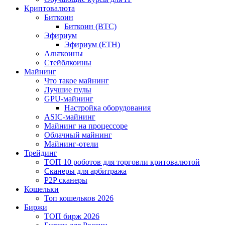
Криптовалюта
Биткоин
Биткоин (BTC)
Эфириум
Эфириум (ETH)
Альткоины
Стейблкоины
Майнинг
Что такое майнинг
Лучшие пулы
GPU-майнинг
Настройка оборудования
ASIC-майнинг
Майнинг на процессоре
Облачный майнинг
Майнинг-отели
Трейдинг
ТОП 10 роботов для торговли критовалютой
Сканеры для арбитража
P2P сканеры
Кошельки
Топ кошельков 2026
Биржи
ТОП бирж 2026