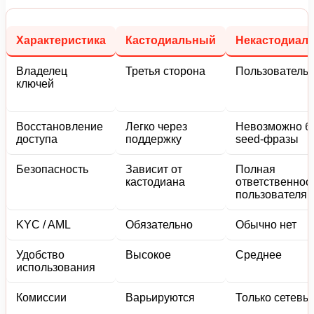
Характеристика
Кастодиальный
Некастодиал
Владелец
Третья сторона
Пользователь
ключей
Восстановление
Легко через
Невозможно б
доступа
поддержку
seed-фразы
Безопасность
Зависит от
Полная
кастодиана
ответственнос
пользователя
KYC / AML
Обязательно
Обычно нет
Удобство
Высокое
Среднее
использования
Комиссии
Варьируются
Только сетевы