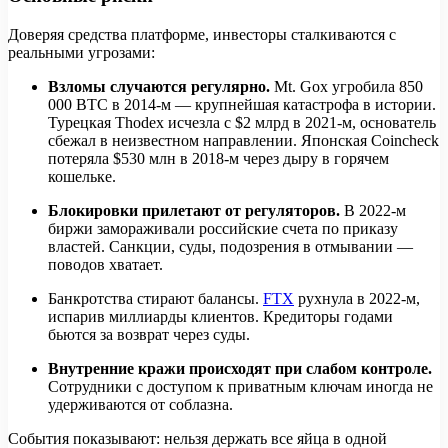
Доверяя средства платформе, инвесторы сталкиваются с
реальными угрозами:
Взломы случаются регулярно.
Mt. Gox угробила 850
000 BTC в 2014-м — крупнейшая катастрофа в истории.
Турецкая Thodex исчезла с $2 млрд в 2021-м, основатель
сбежал в неизвестном направлении. Японская Coincheck
потеряла $530 млн в 2018-м через дыру в горячем
кошельке.
Блокировки прилетают от регуляторов.
В 2022-м
биржи замораживали российские счета по приказу
властей. Санкции, суды, подозрения в отмывании —
поводов хватает.
Банкротства стирают балансы.
FTX
рухнула в 2022-м,
испарив миллиарды клиентов. Кредиторы годами
бьются за возврат через суды.
Внутренние кражи происходят при слабом контроле.
Сотрудники с доступом к приватным ключам иногда не
удерживаются от соблазна.
События показывают: нельзя держать все яйца в одной