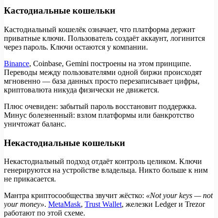
Кастодиальные кошельки
Кастодиальный кошелёк означает, что платформа держит
приватные ключи. Пользователь создаёт аккаунт, логинится
через пароль. Ключи остаются у компании.
Binance
, Coinbase, Gemini построены на этом принципе.
Переводы между пользователями одной биржи происходят
мгновенно — база данных просто перезаписывает цифры,
криптовалюта никуда физически не движется.
Плюс очевиден: забытый пароль восстановит поддержка.
Минус болезненный: взлом платформы или банкротство
уничтожат баланс.
Некастодиальные кошельки
Некастодиальный подход отдаёт контроль целиком. Ключи
генерируются на устройстве владельца. Никто больше к ним
не прикасается.
Мантра криптосообщества звучит жёстко:
«Not your keys — not
your money»
.
MetaMask
,
Trust Wallet
, железки Ledger и Trezor
работают по этой схеме.