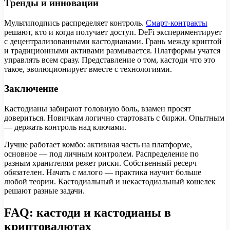
Тренды и инновации
Мультиподпись распределяет контроль.
Смарт-контракты
решают, кто и когда получает доступ. DeFi экспериментирует
с децентрализованными кастодианами. Грань между криптой
и традиционными активами размывается. Платформы учатся
управлять всем сразу. Представление о том, кастоди что это
такое, эволюционирует вместе с технологиями.
Заключение
Кастодианы забирают головную боль, взамен просят
довериться. Новичкам логично стартовать с биржи. Опытным
— держать контроль над ключами.
Лучше работает комбо: активная часть на платформе,
основное — под личным контролем. Распределение по
разным хранителям режет риски. Собственный ресерч
обязателен. Начать с малого — практика научит больше
любой теории. Кастодиальный и некастодиальный кошелек
решают разные задачи.
FAQ: кастоди и кастодианы в
криптовалютах