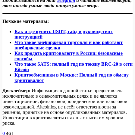
Подписывайтесь на наш
Telegram
и читайте комментарии,
функции, такие как маржинальная торговля, стейкинг
для торговли, а основной капитал — в некастодиальных
там иногда умные люди пишут умные вещи.
или кредитование.
кошельках или аппаратных устройствах. Также важно
использовать двухфакторную аутентификацию и
Похожие материалы:
хранить seed-фразы в безопасном месте.
Как и где купить USDT, гайд и руководство с
инструкцией
Что такое внебиржевая торговля и как работают
внебиржевые сделки
Как продать криптовалюту в России: безопасные
способы
Что такое SATS: полный гид по токену BRC-20 в сети
Bitcoin
Криптообменники в Москве: Полный гид по обмену
криптовалют
Дисклеймер:
Информация в данной статье предоставлена
исключительно в ознакомительных целях и не является
инвестиционной, финансовой, юридической или налоговой
рекомендацией. Altcoinlog не несёт ответственности за
решения, принятые на основе опубликованных материалов.
Инвестиции в криптовалюты связаны с высоким уровнем
риска.
0
461