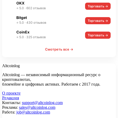
OKX
Торговать →
⭐ 5.0 · 602 отзывов
Bitget
Торговать →
⭐ 5.0 · 430 отзывов
CoinEx
Торговать →
⭐ 5.0 · 325 отзывов
Смотреть все →
Altcoinlog
Altcoinlog — независимый информационный ресурс о
криптовалютах,
блокчейне и цифровых активах. Работаем с 2017 года.
О проекте
Редакция
Контакты:
support@altcoinlog.com
Реклама:
sales@altcoinlog.com
Работа:
job@altcoinlog.com