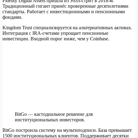
Fidelity Digital Assets пришла из Уолл-стрит в 2018-м.
Традиционный гигант принёс проверенные десятилетиями
стандарты. Работает с инвестиционными и пенсионными
фондами.
Kingdom Trust специализируется на альтернативных активах.
Интеграция с IRA-счетами упрощает пенсионные
инвестиции. Входной порог ниже, чем у Coinbase.
BitGo — кастодиальное решение для
институциональных инвесторов.
BitGo построила систему на мультиподписи. База превышает
1500 институциональных клиентов. Поддерживает десятки