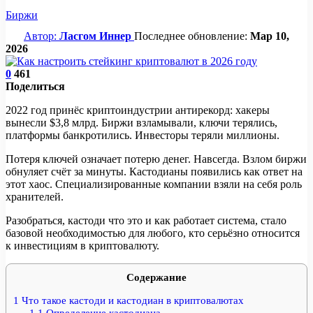
Биржи
Автор:
Ласгом Иннер
Последнее обновление:
Мар 10,
2026
0
461
Поделиться
2022 год принёс криптоиндустрии антирекорд: хакеры
вынесли $3,8 млрд. Биржи взламывали, ключи терялись,
платформы банкротились. Инвесторы теряли миллионы.
Потеря ключей означает потерю денег. Навсегда. Взлом биржи
обнуляет счёт за минуты. Кастодианы появились как ответ на
этот хаос. Специализированные компании взяли на себя роль
хранителей.
Разобраться, кастоди что это и как работает система, стало
базовой необходимостью для любого, кто серьёзно относится
к инвестициям в криптовалюту.
Содержание
1
Что такое кастоди и кастодиан в криптовалютах
1.1
Определение кастодиана