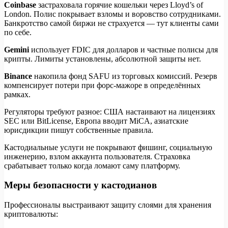
Coinbase
застраховала горячие кошельки через Lloyd’s of
London. Полис покрывает взломы и воровство сотрудниками.
Банкротство самой биржи не страхуется — тут клиенты сами
по себе.
Gemini
использует FDIC для долларов и частные полисы для
крипты. Лимиты установлены, абсолютной защиты нет.
Binance
накопила фонд SAFU из торговых комиссий. Резерв
компенсирует потери при форс-мажоре в определённых
рамках.
Регуляторы требуют разное: США настаивают на лицензиях
SEC или BitLicense, Европа вводит MiCA, азиатские
юрисдикции пишут собственные правила.
Кастодиальные услуги не покрывают фишинг, социальную
инженерию, взлом аккаунта пользователя. Страховка
срабатывает только когда ломают саму платформу.
Меры безопасности у кастодианов
Профессионалы выстраивают защиту слоями для хранения
криптовалюты: