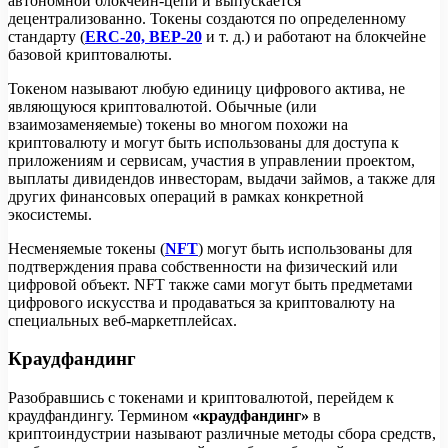
автономной блокчейн-цепи и выпускается
децентрализованно. Токены создаются по определенному
стандарту (
ERC-20, BEP-20
и т. д.) и работают на блокчейне
базовой криптовалюты.
Токеном называют любую единицу цифрового актива, не
являющуюся криптовалютой. Обычные (или
взаимозаменяемые) токены во многом похожи на
криптовалюту и могут быть использованы для доступа к
приложениям и сервисам, участия в управлении проектом,
выплаты дивидендов инвесторам, выдачи займов, а также для
других финансовых операций в рамках конкретной
экосистемы.
Несменяемые токены (
NFT
) могут быть использованы для
подтверждения права собственности на физический или
цифровой объект. NFT также сами могут быть предметами
цифрового искусства и продаваться за криптовалюту на
специальных веб-маркетплейсах.
Краудфандинг
Разобравшись с токенами и криптовалютой, перейдем к
краудфандингу. Термином
«краудфандинг»
в
криптоиндустрии называют различные методы сбора средств,