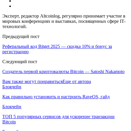
Эксперт, редактор Altcoinlog, регулярно принимает участие в
мировых конференциях и выставках, посвященных сфере IT-
технологий.
Предыдущий пост
Реферальный код Bitget 2025 — скидка 10% и бонус за
регистрацию
Следующий пост
Создатель первой криптовалюты Bitcoin — Satoshi Nakamoto
Вам также могут понравиться
Еще от автора
Блокчейн
Как правильно установить и настроить RaveOS, гайд
Блокчейн
ТОП 5 популярных сервисов для ускорение транзакции
Bitcoin