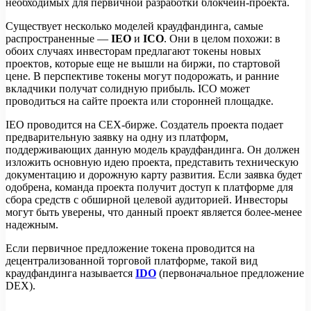
необходимых для первичной разработки блокчейн-проекта.
Существует несколько моделей краудфандинга, самые
распространенные —
IEO
и
ICO
. Они в целом похожи: в
обоих случаях инвесторам предлагают токены новых
проектов, которые еще не вышли на биржи, по стартовой
цене. В перспективе токены могут подорожать, и ранние
вкладчики получат солидную прибыль. ICO может
проводиться на сайте проекта или сторонней площадке.
IEO проводится на CEX-бирже. Создатель проекта подает
предварительную заявку на одну из платформ,
поддерживающих данную модель краудфандинга. Он должен
изложить основную идею проекта, представить техническую
документацию и дорожную карту развития. Если заявка будет
одобрена, команда проекта получит доступ к платформе для
сбора средств с обширной целевой аудиторией. Инвесторы
могут быть уверены, что данный проект является более-менее
надежным.
Если первичное предложение токена проводится на
децентрализованной торговой платформе, такой вид
краудфандинга называется
IDO
(первоначальное предложение
DEX).