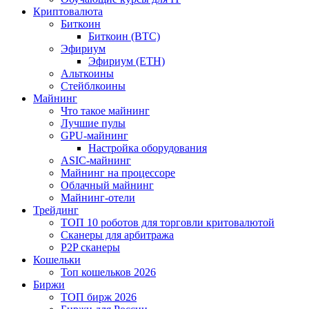
Криптовалюта
Биткоин
Биткоин (BTC)
Эфириум
Эфириум (ETH)
Альткоины
Стейблкоины
Майнинг
Что такое майнинг
Лучшие пулы
GPU-майнинг
Настройка оборудования
ASIC-майнинг
Майнинг на процессоре
Облачный майнинг
Майнинг-отели
Трейдинг
ТОП 10 роботов для торговли критовалютой
Сканеры для арбитража
P2P сканеры
Кошельки
Топ кошельков 2026
Биржи
ТОП бирж 2026