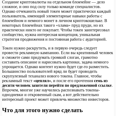
Создание криптовалюты на отдельном блокчейне — дело
сложное, и оно под силу только команде специалистов.
Однако отчеканить новый токен может практически каждый
пользователь, имеющий элементарные навыки работы с
блокчейном и немного монет в личном криптокошельке. В
некоторых блокчейнах такого «хлама» пруд пруди, но их
практически никто не покупает. Чтобы токен заинтересовал
сообщество, нужна интересная концепция, уникальная
стратегия продвижения и постоянная работа с аудиторией.
Токен нужно раскрутить, и в первую очередь следует
провести рекламную кампанию. Если вы креативный человек
и сможете сами придумать громкий слоган, грамотно
составить описание и нарисовать картинки, задача немного
упрощается. Однако контент нужно будет где-то разместить.
Большинство пользователей вряд ли будет проводить
скрупулезный теханализ нового токена. Главное, чтобы
рекламный текст
«цеплял»
, и после его прочтения
семь из
десяти человек захотели перейти по предложенной ссылке
.
Впрочем, многие уже научились распознавать токены-
однодневки и откровенный скам, а вот действительно
интересный проект может привлечь множество инвесторов.
Что для этого нужно сделать