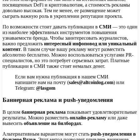
посвященных DeFi и криптовалютам, а стоимость рекламы
довольно высокая. Тем не менее, ее размещение может
сыграть важную роль в укреплении репутации проекта.
По возможности стоит давать публикации в
СМИ
— это один
из наиболее эффективных инструментов повышения
узнаваемости бренда. Чтобы заинтересовать журналистов,
важно предложить
интересный инфоповод или уникальный
контент
. В таком случае вашу рекламу могут разместить
абсолютно бесплатно. Можно воспользоваться услугами PR-
специалистов, но это потребует серьезных затрат. Платные
публикации в СМИ также стоят немалых денег.
Если вам нужна публикация в нашем СМИ
напишите нам на почту (
sales@altcoinlog.com
) или
Telegram:
@lasgom
Баннерная реклама и push-уведомления
В целом
баннерная реклама
показывает удовлетворительные
результаты. Можно разместить
онлайн-рекламу
или даже
вывесить
объявление на билбордах
.
Альтернативным вариантом могут стать
push-уведомления в
браузере Brave
. Этот метод позволяет привлечь внимание