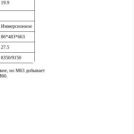
19.9
Иммерсионное
86*483*663
27.5
8350/9150
вне, но M63 добывает
M60.