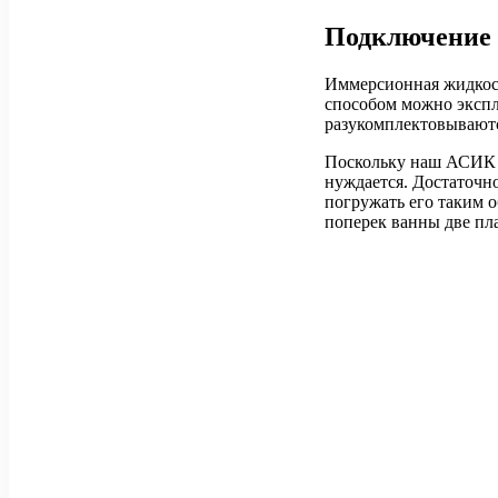
Подключение 
Иммерсионная жидкость
способом можно экспл
разукомплектовываютс
Поскольку наш АСИК с
нуждается. Достаточн
погружать его таким 
поперек ванны две пла