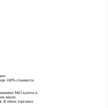
жно
мере 100% стоимости
atsminer M63 купить в
я заказа:
r
. В обеих торговых