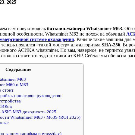
23, 2025
яем вам новую модель
биткоин-майнера
Whatsminer M63
. Обзо
 основной особенности. Whatsminer M63 не похож на обычный
АС
ммерсионной системе охлаждения
. Раньше такие машины для 
а теперь появился «тихий монстр» для алгоритма
SHA-256
. Впроч
ионного АСИКА whatsminer. Но вам, наверное, не терпится узна
сколько стоит это чудо техники из КНР. Сейчас мы обо всем рас
Содержание
atsminer M63
ner M60 и M63
о стоит
ройка, пошаговое руководство
устройства
СИКов
 ASIC M63 доходность 2025
ости Whatsminer M63 / M63S (ROI 2025)
нные
по вашим тарифам и gross/day)