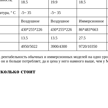
18.5
19.9
18.5
атура, ° C
-5~ 35
-5~ 35
Воздушное
Воздушное
Иммерсионное
430*255*226
430*255*226
86*483*663
13.5
13.5
27.5
4950/5022
3900/4300
9720/10350
, рентабельность обычных и иммерсионных моделей на одно уро
 он и больше потребляет, да и цена у него намного выше, чем у 
сколько стоит