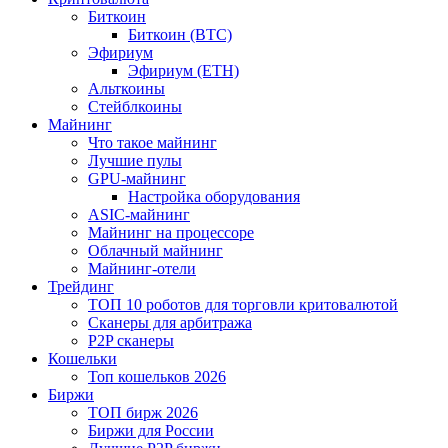
Биткоин
Биткоин (BTC)
Эфириум
Эфириум (ETH)
Альткоины
Стейблкоины
Майнинг
Что такое майнинг
Лучшие пулы
GPU-майнинг
Настройка оборудования
ASIC-майнинг
Майнинг на процессоре
Облачный майнинг
Майнинг-отели
Трейдинг
ТОП 10 роботов для торговли критовалютой
Сканеры для арбитража
P2P сканеры
Кошельки
Топ кошельков 2026
Биржи
ТОП бирж 2026
Биржи для России