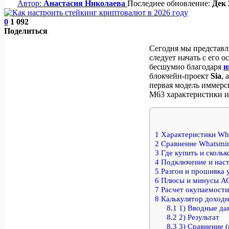
Автор:
Анастасия Николаева
Последнее обновление:
Дек 
0
1 092
Поделиться
Сегодня мы представл
следует начать с его
бесшумно благодаря
и
блокчейн-проект
Sia
, 
первая модель иммерс
M63 характеристики и 
1
Характеристики Wh
2
Сравнение Whatsmi
3
Где купить и скольк
4
Подключение и наст
5
Разгон и прошивка 
6
Плюсы и минусы А
7
Расчет окупаемости
8
Калькулятор доходн
8.1
1) Вводные да
8.2
2) Результат
8.3
3) Сравнение (