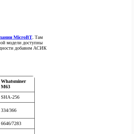
мпании MicroBT
. Там
ной модели доступны
лядности добавим АСИК
Whatsminer
M63
SHA-256
334/366
6646/7283