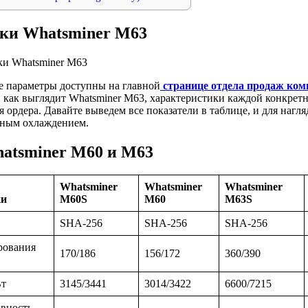
ки Whatsminer M63
 параметры доступны на главной
странице отдела продаж ко
, как выглядит Whatsminer M63, характеристики каждой конкрет
я ордера. Давайте выведем все показатели в таблице, и для наг
шным охлаждением.
atsminer M60 и M63
Whatsminer
Whatsminer
Whatsminer
ки
M60S
M60
M63S
SHA-256
SHA-256
SHA-256
рования
170/186
156/172
360/390
Вт
3145/3441
3014/3422
6600/7215
вность,