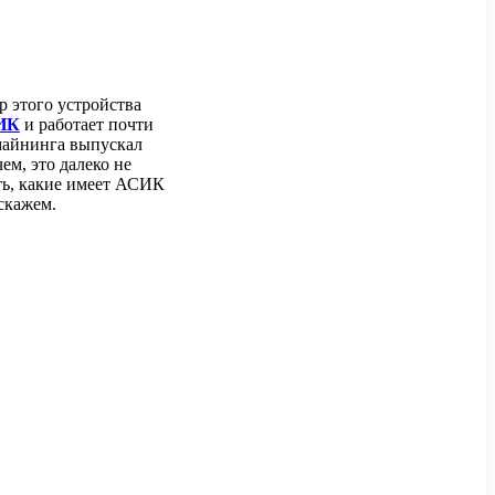
р этого устройства
ИК
и работает почти
майнинга выпускал
ем, это далеко не
ть, какие имеет АСИК
скажем.