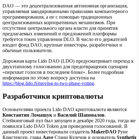
DAO — это децентрализованная автономная организация,
управляемая закодированными правилами компьютерного
программирования, а не с помощью традиционных
централизованных корпоративных механизмов. При
отсутствии центрального органа власти для принятия
предлагаемых изменений и предложений платформы
требуется токен управления DLO. В число его держателей
входит фонд DAO, крупные инвесторы, разработчики и
обычные пользователи.
Дорожная карта Lido DAO (LDO) предусматривает переход к
двухэтапному голосованию для предотвращения сценария
«перехват голосов в последнем блоке». Более подробная
информация по этому вопросу доступна на
https://blog.lido.fi/moving-to-two-phase-voting
.
Разработчики криптовалюты
Основателями проекта Lido DAO криптовалюта являются
Константин Ломашук
и
Василий Шаповалов
.
Стейкинговый пул был запущен в декабре 2020 года, тогда же
появился Lido DAO Token для проведения голосований. В
данный проект инвестировали создатель
MakerDAO
Руне
Кристенсен, глава
Aave
Стани Кулечов и основатель
Synthetix