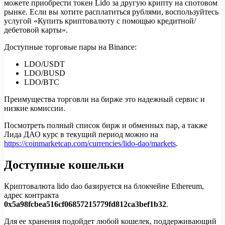
можете приобрести токен Lido за другую крипту на спотовом
рынке. Если вы хотите расплатиться рублями, воспользуйтесь
услугой «Купить криптовалюту с помощью кредитной/
дебетовой карты».
Доступные торговые пары на Binance:
LDO/USDT
LDO/BUSD
LDO/BTC
Преимущества торговли на бирже это надежный сервис и
низкие комиссии.
Посмотреть полный список бирж и обменных пар, а также
Лида ДАО курс в текущий период можно на
https://coinmarketcap.com/currencies/lido-dao/markets
.
Доступные кошельки
Криптовалюта lido dao базируется на блокчейне Ethereum,
адрес контракта
0x5a98fcbea516cf06857215779fd812ca3bef1b32
.
Для ее хранения подойдет любой кошелек, поддерживающий