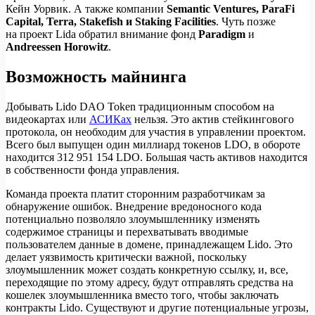
Кейн Уорвик. А также компании
Semantic Ventures, ParaFi
Capital, Terra, Stakefish и Staking Facilities
. Чуть позже
на проект Lida обратил внимание фонд
Paradigm
и
Andreessen Horowitz
.
Возможность майнинга
Добывать Lido DAO Token традиционным способом на
видеокартах или
АСИКах
нельзя. Это актив стейкингового
протокола, он необходим для участия в управлении проектом.
Всего был выпущен один миллиард токенов LDO, в обороте
находится 312 951 154 LDO. Большая часть активов находится
в собственности фонда управления.
Команда проекта платит сторонним разработчикам за
обнаружение ошибок. Внедрение вредоносного кода
потенциально позволяло злоумышленнику изменять
содержимое страницы и перехватывать вводимые
пользователем данные в домене, принадлежащем Lido. Это
делает уязвимость критически важной, поскольку
злоумышленник может создать конкретную ссылку, и, все,
переходящие по этому адресу, будут отправлять средства на
кошелек злоумышленника вместо того, чтобы заключать
контракты Lido. Существуют и другие потенциальные угрозы,