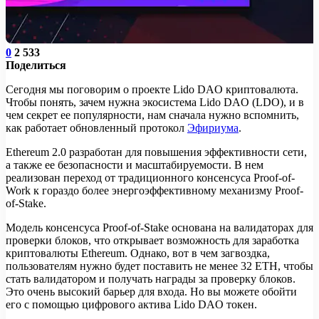
0
2 533
Поделиться
Сегодня мы поговорим о проекте Lido DAO криптовалюта.
Чтобы понять, зачем нужна экосистема Lido DAO (LDO), и в
чем секрет ее популярности, нам сначала нужно вспомнить,
как работает обновленный протокол
Эфириума
.
Ethereum 2.0 разработан для повышения эффективности сети,
а также ее безопасности и масштабируемости. В нем
реализован переход от традиционного консенсуса Proof-of-
Work к гораздо более энергоэффективному механизму Proof-
of-Stake.
Модель консенсуса Proof-of-Stake основана на валидаторах для
проверки блоков, что открывает возможность для заработка
криптовалюты Ethereum. Однако, вот в чем загвоздка,
пользователям нужно будет поставить не менее 32 ETH, чтобы
стать валидатором и получать награды за проверку блоков.
Это очень высокий барьер для входа. Но вы можете обойти
его с помощью цифрового актива Lido DAO токен.