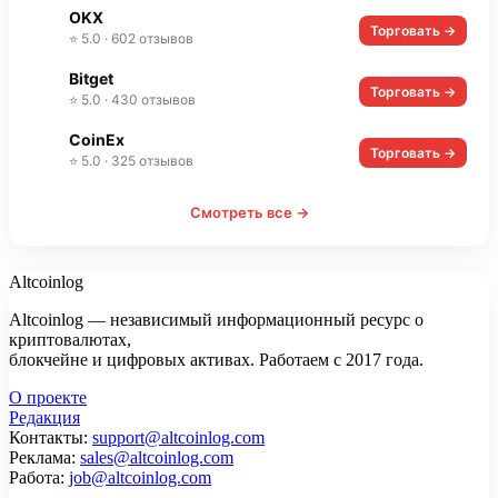
OKX
Торговать →
⭐ 5.0 · 602 отзывов
Bitget
Торговать →
⭐ 5.0 · 430 отзывов
CoinEx
Торговать →
⭐ 5.0 · 325 отзывов
Смотреть все →
Altcoinlog
Altcoinlog — независимый информационный ресурс о
криптовалютах,
блокчейне и цифровых активах. Работаем с 2017 года.
О проекте
Редакция
Контакты:
support@altcoinlog.com
Реклама:
sales@altcoinlog.com
Работа:
job@altcoinlog.com