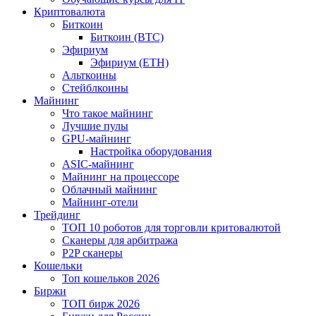
Криптовалюта
Биткоин
Биткоин (BTC)
Эфириум
Эфириум (ETH)
Альткоины
Стейблкоины
Майнинг
Что такое майнинг
Лучшие пулы
GPU-майнинг
Настройка оборудования
ASIC-майнинг
Майнинг на процессоре
Облачный майнинг
Майнинг-отели
Трейдинг
ТОП 10 роботов для торговли критовалютой
Сканеры для арбитража
P2P сканеры
Кошельки
Топ кошельков 2026
Биржи
ТОП бирж 2026