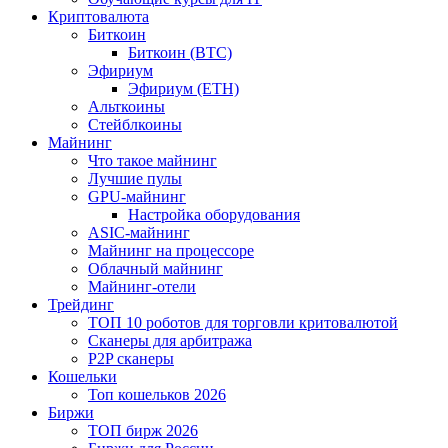
Криптовалюта
Биткоин
Биткоин (BTC)
Эфириум
Эфириум (ETH)
Альткоины
Стейблкоины
Майнинг
Что такое майнинг
Лучшие пулы
GPU-майнинг
Настройка оборудования
ASIC-майнинг
Майнинг на процессоре
Облачный майнинг
Майнинг-отели
Трейдинг
ТОП 10 роботов для торговли критовалютой
Сканеры для арбитража
P2P сканеры
Кошельки
Топ кошельков 2026
Биржи
ТОП бирж 2026