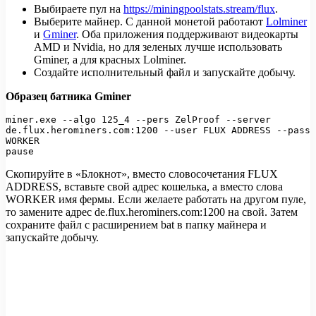
Выбираете пул на
https://miningpoolstats.stream/flux
.
Выберите майнер. С данной монетой работают
Lolminer
и
Gminer
. Оба приложения поддерживают видеокарты
AMD и Nvidia, но для зеленых лучше использовать
Gminer, а для красных Lolminer.
Создайте исполнительный файл и запускайте добычу.
Образец батника Gminer
miner.exe --algo 125_4 --pers ZelProof --server 
de.flux.herominers.com:1200 --user FLUX ADDRESS --pass 
WORKER

pause 
Скопируйте в «Блокнот», вместо словосочетания FLUX
ADDRESS, вставьте свой адрес кошелька, а вместо слова
WORKER имя фермы. Если желаете работать на другом пуле,
то замените адрес de.flux.herominers.com:1200 на свой. Затем
сохраните файл с расширением bat в папку майнера и
запускайте добычу.