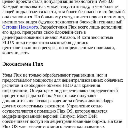
целью проекта стала популяризация технологии Web 3.0.
Каждый пользователь может запустить ноду, и чем больше
людей подключается к сети, тем более безопасна и стабильней
она становится. По большому счету, ничего нового в этом нет,
именно так видел будущее технологии блокчейн гениальный
Сатоши Накамото
. Разработчики Flux всего лишь дополнили
его идею, превратив свою блокчейн-сеть в
децентрализованный аналог Amazon. И хотя экосистема
FLUX пока не достигла масштабов данного
централизованного ресурса, но определенные подвижки,
конечно, есть
Экосистема Flux
Узлы Flux не только обрабатывают транзакции, ног и
предоставляют мощности для децентрализованных облачных
расчетов и свободные объемы HDD для хранения
информации. Операторам нод перечисляют определенный
процент награды за блок. Узлы также получают
дополнительное вознаграждение за обслуживание dapps
других совместимых экосистем. Управление сетью
осуществляется с помощью Flux OS, которая является
модифицированной версией Линукс. Мост DeFi,
обеспечивает доступ на децентрализованные биржи. На базе
Flux OS уже развернуто много децентрализованных