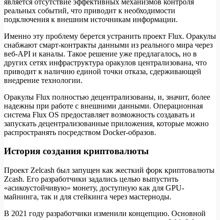
является отсутствие эффективных механизмов контроля
реальных событий, что приводит к необходимости
подключения к внешним источникам информации.
Именно эту проблему берется устранить проект Flux. Оракулы
снабжают смарт-контракты данными из реального мира через
веб-API и каналы. Такое решение уже предлагалось, но в
других сетях инфраструктура оракулов централизована, что
приводит к наличию единой точки отказа, сдерживающей
внедрение технологии.
Оракулы Flux полностью децентрализованы, и, значит, более
надежны при работе с внешними данными. Операционная
система Flux OS предоставляет возможность создавать и
запускать децентрализованные приложения, которые можно
распространять посредством Docker-образов.
История создания криптовалюты
Проект Zelcash был запущен как жесткий форк криптовалюты
Zcash. Его разработчики задались целью выпустить
«асикоустойчивую» монету, доступную как для GPU-
майнинга, так и для стейкинга через мастерноды.
В 2021 году разработчики изменили концепцию. Основной