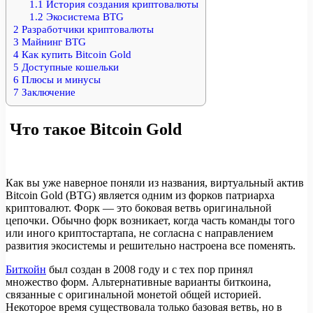
1.1
История создания криптовалюты
1.2
Экосистема BTG
2
Разработчики криптовалюты
3
Майнинг BTG
4
Как купить Bitcoin Gold
5
Доступные кошельки
6
Плюсы и минусы
7
Заключение
Что такое Bitcoin Gold
Как вы уже наверное поняли из названия, виртуальный актив
Bitcoin Gold (BTG) является одним из форков патриарха
криптовалют. Форк — это боковая ветвь оригинальной
цепочки. Обычно форк возникает, когда часть команды того
или иного криптостартапа, не согласна с направлением
развития экосистемы и решительно настроена все поменять.
Биткойн
был создан в 2008 году и с тех пор принял
множество форм. Альтернативные варианты биткоина,
связанные с оригинальной монетой общей историей.
Некоторое время существовала только базовая ветвь, но в