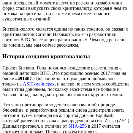
один прекрасный момент наступил раскол и разработчики
форка стали выпускать свою криптовалюту, которая в чем-то
похожа на оригинал, но в то же время имеет и много
существенных отличий.
Биткойн-золото является одним из таких токенов, он связан с
криптовалютой Сатоши Накамото, но его разработчики
считают BTG более децентрализованным. Чем подкреплено
их мнение, мы вам сейчас расскажем.
История создания криптовалюты
Проект Биткоин Голд появился вследствие разветвления с
базовой цепочкой BTC. Это произошло осенью 2017 года на
блоке
#491407
. Цифровое золото уже давно добывалось
только на
ASIC-майнерах
, и далеко не всем члены сообщества
были этим довольны, поскольку экосистема все больше и
больше попадала под контроль нескольких крупных пулов.
Это явно противоречило децентрализованной природе
блокчейна, и разработчики решили снова децентрализовать
биткойн путем перехода на алгоритм добычи Equihash,
который ранее использовала распределенная сеть Zcash (ZEC).
Данный протокол, в отличие от
SHA-256
в 2017 считался
«асикоустойчивым». Правда, совсем не долго.