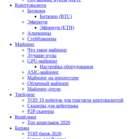
Криптовалюта
Биткоин
Биткоин (BTC)
Эфириум
Эфириум (ETH)
Альткоины
Стейблкоины
Майнинг
Что такое майнинг
Лучшие пулы
GPU-майнинг
Настройка оборудования
ASIC-майнинг
Майнинг на процессоре
Облачный майнинг
Майнинг-отели
Трейдинг
ТОП 10 роботов для торговли критовалютой
Сканеры для арбитража
P2P сканеры
Кошельки
Топ кошельков 2026
Биржи
ТОП бирж 2026