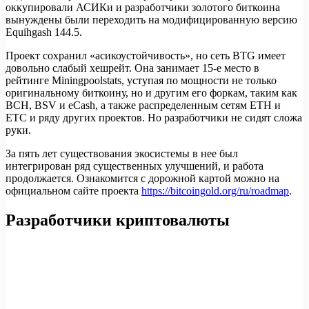
оккупировали АСИКи и разработчики золотого биткоина
вынуждены были переходить на модифицированную версию
Equihgash 144.5.
Проект сохранил «асикоустойчивость», но сеть BTG имеет
довольно слабый хешрейт. Она занимает 15-е место в
рейтинге Miningpoolstats, уступая по мощности не только
оригинальному биткоину, но и другим его форкам, таким как
BCH, BSV и eCash, а также распределенным сетям ETH и
ETC и ряду других проектов. Но разработчики не сидят сложа
руки.
За пять лет существования экосистемы в нее был
интегрирован ряд существенных улучшений, и работа
продолжается. Ознакомится с дорожной картой можно на
официальном сайте проекта
https://bitcoingold.org/ru/roadmap
.
Разработчики криптовалюты