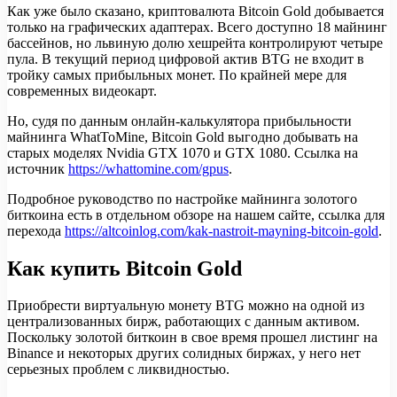
Как уже было сказано, криптовалюта Bitcoin Gold добывается
только на графических адаптерах. Всего доступно 18 майнинг
бассейнов, но львиную долю хешрейта контролируют четыре
пула. В текущий период цифровой актив BTG не входит в
тройку самых прибыльных монет. По крайней мере для
современных видеокарт.
Но, судя по данным онлайн-калькулятора прибыльности
майнинга WhatToMine, Bitcoin Gold выгодно добывать на
старых моделях Nvidia GTX 1070 и GTX 1080. Ссылка на
источник
https://whattomine.com/gpus
.
Подробное руководство по настройке майнинга золотого
биткоина есть в отдельном обзоре на нашем сайте, ссылка для
перехода
https://altcoinlog.com/kak-nastroit-mayning-bitcoin-gold
.
Как купить Bitcoin Gold
Приобрести виртуальную монету BTG можно на одной из
централизованных бирж, работающих с данным активом.
Поскольку золотой биткоин в свое время прошел листинг на
Binance и некоторых других солидных биржах, у него нет
серьезных проблем с ликвидностью.