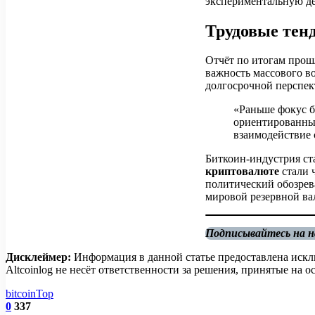
экспериментальную де
Трудовые тен
Отчёт по итогам прош
важность массового в
долгосрочной перспе
«Раньше фокус б
ориентированные
взаимодействие 
Биткоин-индустрия ст
криптовалюте
стали 
политический обозрев
мировой резервной в
Подписывайтесь на 
Дисклеймер:
Информация в данной статье предоставлена искл
Altcoinlog не несёт ответственности за решения, принятые на
bitcoin
Top
0
337