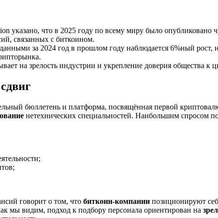
tion указано, что в 2025 году по всему миру было опубликовано ч
ий, связанных с биткоином.
данными за 2024 год в прошлом году наблюдается 6%ный рост, 
рипторынка.
ывает на зрелость индустрии и укрепление доверия общества к 
сдвиг
тельный бюллетень и платформа, посвящённая первой криптовал
ование
нетехнических специальностей. Наибольшим спросом по
ятельности;
тов;
ансий говорит о том, что
биткоин-компании
позиционируют себ
ак мы видим, подход к подбору персонала ориентирован на
зрел