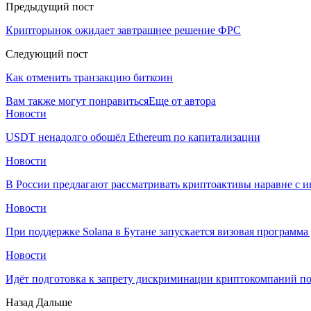
Предыдущий пост
Крипторынок ожидает завтрашнее решение ФРС
Следующий пост
Как отменить транзакцию биткоин
Вам также могут понравиться
Еще от автора
Новости
USDT ненадолго обошёл Ethereum по капитализации
Новости
В России предлагают рассматривать криптоактивы наравне с 
Новости
При поддержке Solana в Бутане запускается визовая программ
Новости
Идёт подготовка к запрету дискриминации криптокомпаний п
Назад
Дальше