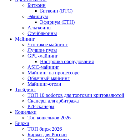
Биткоин
Биткоин (BTC)
Эфириум
Эфириум (ETH)
Альткоины
Стейблкоины
Майнинг
Что такое майнинг
Лучшие пулы
GPU-майнинг
Настройка оборудования
ASIC-майнинг
Майнинг на процессоре
Облачный майнинг
Майнинг-отели
Трейдинг
ТОП 10 роботов для торговли критовалютой
Сканеры для арбитража
P2P сканеры
Кошельки
Топ кошельков 2026
Биржи
ТОП бирж 2026
Биржи для России