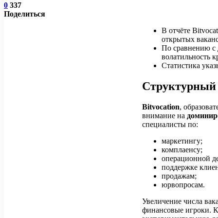
0
337
Поделиться
В отчёте Bitvoca
открытых ваканс
По сравнению с 
волатильность к
Статистика указ
Структурный 
Bitvocation
, образова
внимание на
доминир
специалисты по:
маркетингу;
комплаенсу;
операционной де
поддержке клиен
продажам;
юрвопросам.
Увеличение числа вак
финансовые игроки. К