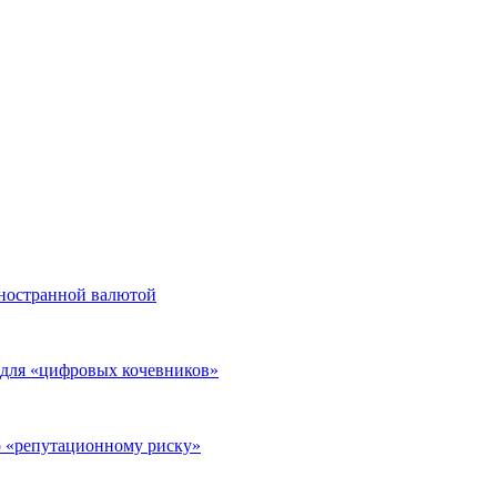
иностранной валютой
а для «цифровых кочевников»
о «репутационному риску»