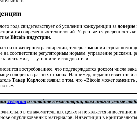
ятельность.
денции
лого года свидетельствует об усилении конкуренции за
доверие
осприятия современных технологий. Укрепляется уверенность к
ктиве
Bitcoin-индустрии
.
ыл на инженерном расширении, теперь компании строят команд
 на соответствие регуляторным нормам, управление рисками, ра
с клиентами», — уточнили исследователи.
ановится востребованнее, что подтверждается
ростом
числа вака
чаще говорить в разных странах. Например, недавно известный 
атель
Такер Карлсон
заявил о том, что «Bitcoin может заменить 
алюты».
наш
Telegram
и читайте комментарии, там иногда умные люд
ючительно в ознакомительных целях и не является инвестицион
 основе опубликованных материалов. Инвестиции в криптовалюты