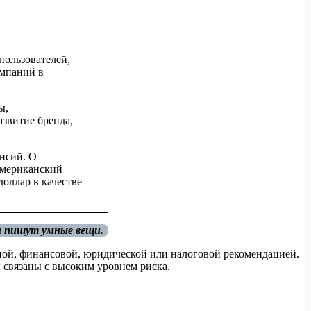
пользователей,
омпаний в
ы,
звитие бренда,
нсий. О
американский
доллар в качестве
и пишут умные вещи.
ной, финансовой, юридической или налоговой рекомендацией.
 связаны с высоким уровнем риска.