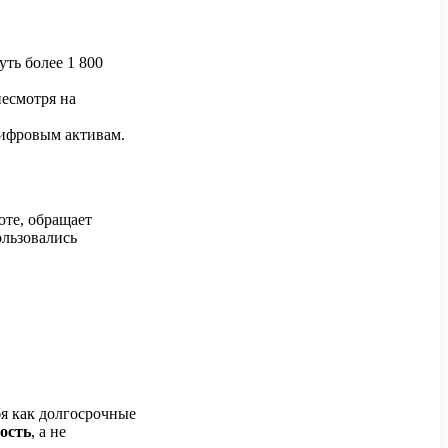
уть более 1 800
несмотря на
цифровым активам.
юте, обращает
льзовались
я как долгосрочные
ость
, а не