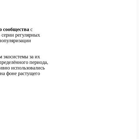
о сообщества
с
ю серии регулярных
 популяризации
 экосистемы за их
определённого периода,
тивно использовались
 на фоне растущего