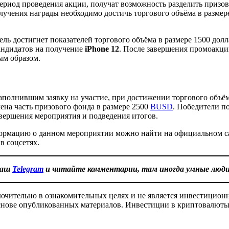
период проведения акции, получат возможность разделить призо
лучения награды необходимо достичь торгового объёма в размер
ль достигнет показателей торгового объёма в размере 1500 долл
кандидатов на получение
iPhone 12
. После завершения промоакци
ым образом.
аполнившим заявку на участие, при достижении торгового объём
ена часть призового фонда в размере 2500
BUSD
. Победители п
авершения мероприятия и подведения итогов.
рмацию о данном мероприятии можно найти на официальном сай
в соцсетях.
наш
Telegram
и читайте комментарии, там иногда умные люд
ючительно в ознакомительных целях и не является инвестицион
 основе опубликованных материалов. Инвестиции в криптовалюты