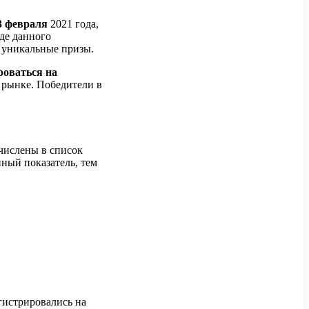
3 февраля
2021 года,
оде данного
ы уникальные призы.
роваться на
м рынке. Победители в
ачислены в список
нный показатель, тем
гистрировались на