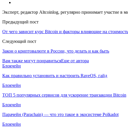
Эксперт, редактор Altcoinlog, регулярно принимает участие в
Предыдущий пост
От чего зависит курс Bitcoin и факторы влияющие на стоимост
Следующий пост
Закон о криптовалюте в России, что делать и как быть
Вам также могут понравиться
Еще от автора
Блокчейн
Как правильно установить и настроить RaveOS, гайд
Блокчейн
ТОП 5 популярных сервисов для ускорение транзакции Bitcoin
Блокчейн
Парачейн (Parachain) — что это такое в экосистеме Polkadot
Блокчейн