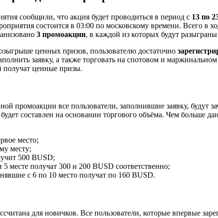
ятия сообщили, что акция будет проводиться в период с
13 по 2
роприятия состоится в 03:00 по московскому времени. Всего в х
ганизовано
3 промоакции
, в каждой из которых будут разыгран
розыгрыше ценных призов, пользователю достаточно
зарегистри
заполнить заявку, а также торговать на спотовом и маржинально
 получат ценные призы.
ной промоакции все пользователи, заполнившие заявку, будут з
будет составлен на основании торгового объёма. Чем больше да
рвое место;
му месту;
лучит 500 BUSD;
и 5 месте получат 300 и 200 BUSD соответственно;
анявшие с 6 по 10 место получат по 160 BUSD.
ссчитана для новичков. Все пользователи, которые впервые заре