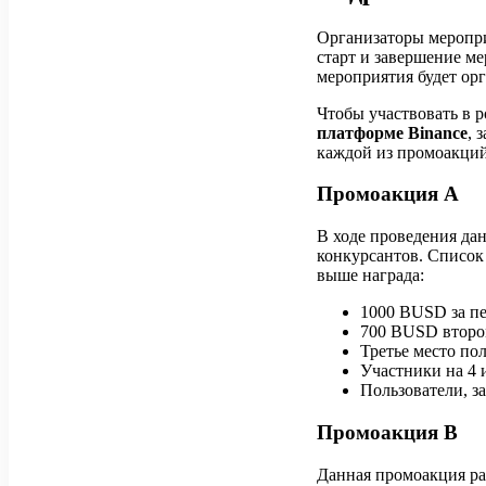
Организаторы меропри
старт и завершение ме
мероприятия будет ор
Чтобы участвовать в 
платформе Binance
, 
каждой из промоакций
Промоакция A
В ходе проведения дан
конкурсантов. Список 
выше награда:
1000 BUSD за пе
700 BUSD второ
Третье место по
Участники на 4 
Пользователи, з
Промоакция B
Данная промоакция ра