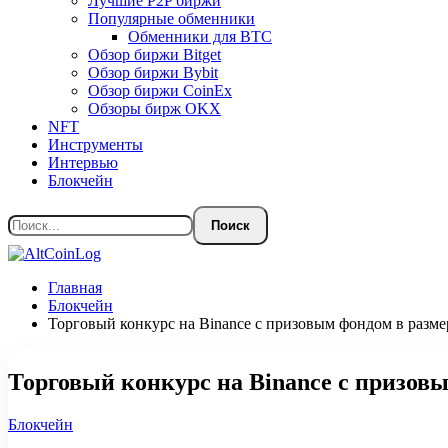
Лучшие P2P биржи
Популярные обменники
Обменники для BTC
Обзор биржи Bitget
Обзор биржи Bybit
Обзор биржи CoinEx
Обзоры бирж OKX
NFT
Инструменты
Интервью
Блокчейн
Главная
Блокчейн
Торговый конкурс на Binance с призовым фондом в разм
Торговый конкурс на Binance с призов
Блокчейн