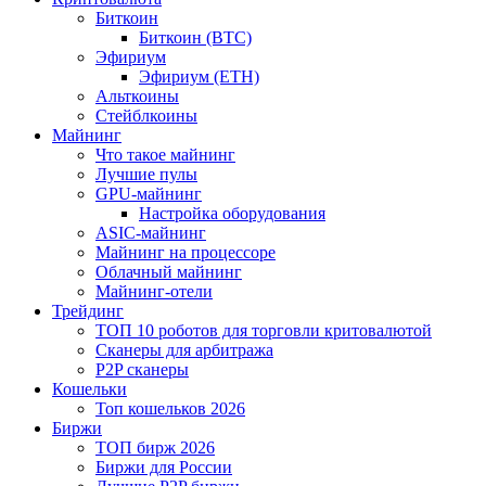
Биткоин
Биткоин (BTC)
Эфириум
Эфириум (ETH)
Альткоины
Стейблкоины
Майнинг
Что такое майнинг
Лучшие пулы
GPU-майнинг
Настройка оборудования
ASIC-майнинг
Майнинг на процессоре
Облачный майнинг
Майнинг-отели
Трейдинг
ТОП 10 роботов для торговли критовалютой
Сканеры для арбитража
P2P сканеры
Кошельки
Топ кошельков 2026
Биржи
ТОП бирж 2026
Биржи для России