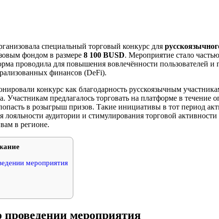
рганизовала специальный торговый конкурс для
русскоязычног
зовым фондом в размере
8 100 BUSD
. Мероприятие стало часть
орма проводила для повышения вовлечённости пользователей и
рализованных финансов (DeFi).
нировали конкурс как благодарность русскоязычным участникам
а. Участникам предлагалось торговать на платформе в течение 
попасть в розыгрыш призов. Такие инициативы в тот период ак
я лояльности аудитории и стимулирования торговой активности
вам в регионе.
жание
ведении мероприятия
о проведении мероприятия