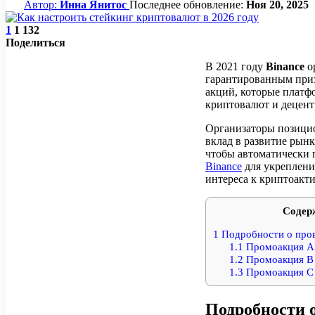
Автор:
Инна Янитос
Последнее обновление:
Ноя 20, 2025
1
1 132
Поделиться
В 2021 году
Binance
о
гарантированным при
акций, которые платф
криптовалют и децент
Организаторы позицио
вклад в развитие рынк
чтобы автоматически 
Binance
для укреплени
интереса к криптоакти
Содер
1
Подробности о про
1.1
Промоакция A
1.2
Промоакция B
1.3
Промоакция C
Подробности 