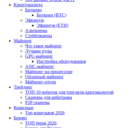
Криптовалюта
Биткоин
Биткоин (BTC)
Эфириум
Эфириум (ETH)
Альткоины
Стейблкоины
Майнинг
Что такое майнинг
Лучшие пулы
GPU-майнинг
Настройка оборудования
ASIC-майнинг
Майнинг на процессоре
Облачный майнинг
Майнинг-отели
Трейдинг
ТОП 10 роботов для торговли критовалютой
Сканеры для арбитража
P2P сканеры
Кошельки
Топ кошельков 2026
Биржи
ТОП бирж 2026