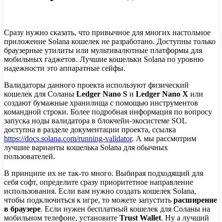
Сразу нужно сказать, что привычное для многих настольное
приложение Solana кошелек не разработано. Доступны только
браузерные утилиты или мультивалютные платформы для
мобильных гаджетов. Лучшие кошельки Solana по уровню
надежности это аппаратные сейфы.
Валидаторы данного проекта используют физический
кошелек для Cоланы
Ledger Nano S
и
Ledger Nano X
или
создают бумажные хранилища с помощью инструментов
командной строки. Более подробная информация по вопросу
запуска ноды валидатора в блокчейн-экосистеме SOL
доступна в разделе документации проекта, ссылка
https://docs.solana.com/running-validator
. А мы рассмотрим
лучшие варианты кошелька Solana для обычных
пользователей.
В принципе их не так-то много. Выбирая подходящий для
себя софт, определите сразу приоритетное направление
использования. Если вам нужно создать кошелек Solana,
чтобы подключиться к игре, то можете запустить
расширение
в браузере
. Если нужен бесплатный кошелек для Cоланы на
мобильном телефоне, установите
Trust Wallet
. Ну а лучший