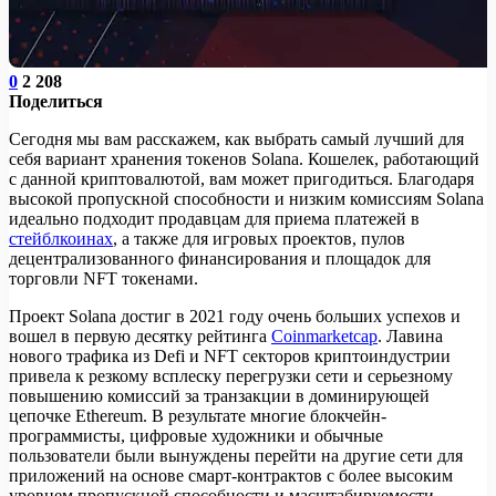
0
2 208
Поделиться
Сегодня мы вам расскажем, как выбрать самый лучший для
себя вариант хранения токенов Solana. Кошелек, работающий
с данной криптовалютой, вам может пригодиться. Благодаря
высокой пропускной способности и низким комиссиям Solana
идеально подходит продавцам для приема платежей в
стейблкоинах
, а также для игровых проектов, пулов
децентрализованного финансирования и площадок для
торговли NFT токенами.
Проект Solana достиг в 2021 году очень больших успехов и
вошел в первую десятку рейтинга
Coinmarketcap
. Лавина
нового трафика из Defi и NFT секторов криптоиндустрии
привела к резкому всплеску перегрузки сети и серьезному
повышению комиссий за транзакции в доминирующей
цепочке Ethereum. В результате многие блокчейн-
программисты, цифровые художники и обычные
пользователи были вынуждены перейти на другие сети для
приложений на основе смарт-контрактов с более высоким
уровнем пропускной способности и масштабируемости.