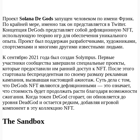
Проект
Solana De Gods
запущен человеком по имени Фрэнк.
По крайней мере, именно так он представляется в Twitter.
Концепция DeGods представляет собой дефляционную NFT,
использующую теорию игр для обеспечения уникального
опыта. Проект был поддержан разработчиками, художниками,
спортсменами и многими другими известными людьми.
К сентябрю 2021 года был создан Solympus. Первые
участники сообщества завершили специальные проекты,
которые предоставили им ранний доступ к NFT. После этого
стартовала беспрецедентная по своему размаху рекламная
кампания, вызвавшая настоящий ажиотаж. Суть дела с том,
что DeGods NFT являются дефляционными — это означает,
что стоимость будет продолжать расти благодаря возможности
сжигания. Когда токен DeGod сгорает, он обновляется до
уровня DeadGod и остается редким, добавляя игровой
компонент в эту коллекцию NFT.
The Sandbox