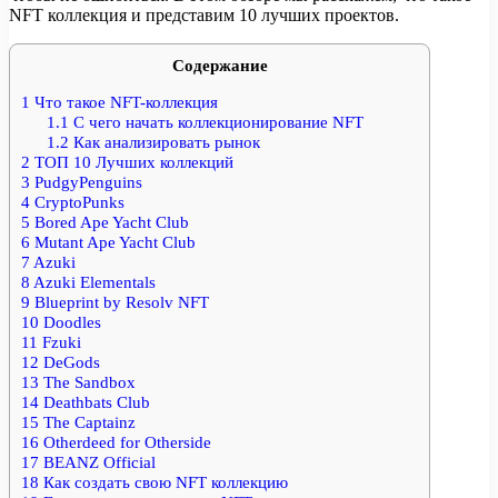
NFT коллекция и представим 10 лучших проектов.
Содержание
1
Что такое NFT-коллекция
1.1
С чего начать коллекционирование NFT
1.2
Как анализировать рынок
2
ТОП 10 Лучших коллекций
3
PudgyPenguins
4
CryptoPunks
5
Bored Ape Yacht Club
6
Mutant Ape Yacht Club
7
Azuki
8
Azuki Elementals
9
Blueprint by Resolv NFT
10
Doodles
11
Fzuki
12
DeGods
13
The Sandbox
14
Deathbats Club
15
The Captainz
16
Otherdeed for Otherside
17
BEANZ Official
18
Как создать свою NFT коллекцию