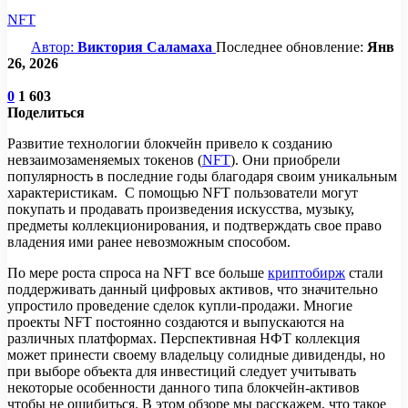
NFT
Автор:
Виктория Саламаха
Последнее обновление:
Янв
26, 2026
0
1 603
Поделиться
Развитие технологии блокчейн привело к созданию
невзаимозаменяемых токенов (
NFT
). Они приобрели
популярность в последние годы благодаря своим уникальным
характеристикам. С помощью NFT пользователи могут
покупать и продавать произведения искусства, музыку,
предметы коллекционирования, и подтверждать свое право
владения ими ранее невозможным способом.
По мере роста спроса на NFT все больше
криптобирж
стали
поддерживать данный цифровых активов, что значительно
упростило проведение сделок купли-продажи. Многие
проекты NFT постоянно создаются и выпускаются на
различных платформах. Перспективная НФТ коллекция
может принести своему владельцу солидные дивиденды, но
при выборе объекта для инвестиций следует учитывать
некоторые особенности данного типа блокчейн-активов
чтобы не ошибиться. В этом обзоре мы расскажем, что такое