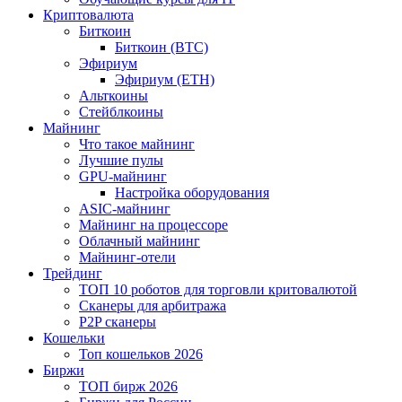
Криптовалюта
Биткоин
Биткоин (BTC)
Эфириум
Эфириум (ETH)
Альткоины
Стейблкоины
Майнинг
Что такое майнинг
Лучшие пулы
GPU-майнинг
Настройка оборудования
ASIC-майнинг
Майнинг на процессоре
Облачный майнинг
Майнинг-отели
Трейдинг
ТОП 10 роботов для торговли критовалютой
Сканеры для арбитража
P2P сканеры
Кошельки
Топ кошельков 2026
Биржи
ТОП бирж 2026