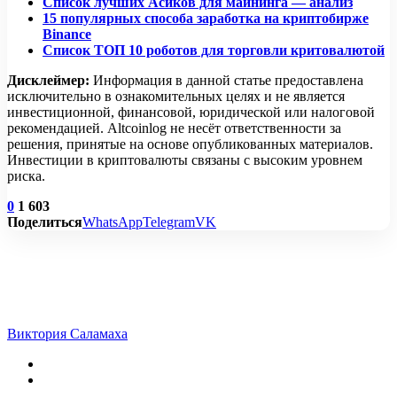
Список лучших Асиков для майнинга — анализ
15 популярных способа заработка на криптобирже
Binance
Список ТОП 10 роботов для торговли критовалютой
Дисклеймер:
Информация в данной статье предоставлена
исключительно в ознакомительных целях и не является
инвестиционной, финансовой, юридической или налоговой
рекомендацией. Altcoinlog не несёт ответственности за
решения, принятые на основе опубликованных материалов.
Инвестиции в криптовалюты связаны с высоким уровнем
риска.
0
1 603
Поделиться
WhatsApp
Telegram
VK
Виктория Саламаха