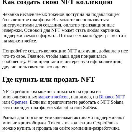
Как создать свою NFT коллекцию
Чеканка несменяемых токенов доступна на подавляющем
большинстве платформ. Вы можете воспользоваться
инструментами для создания, оплатив транзакционные
издержки. Основой для NFT может стать любая картинка,
поддерживаемого формата. Потом ее можно будет разместить
на маркетплейсе.
Попробуйте создать коллекцию NFT для души, добавьте в нее
что-то свое. Главное, чтобы ваша идея понравилась
сообществу. Если представите интересную нфт коллекцию,
другие пользователи это оценят.
Где купить или продать NFT
NFT-трейдингом можно заниматься на одном из
многочисленных
маркетплейсов
, например, на
Binance NFT
или
Opensea
. Если вы предпочитаете работать с NFT Solana,
вам подойдет платформа solanart.io или SolSea.
Рынки для торговли уникальными активами поддерживают
многие криптобиржи. Токены из коллекции CryptoPunks
можно купить и продать на сайте компании-разработчика