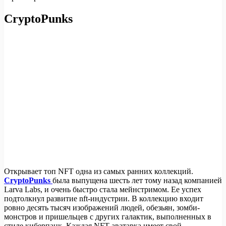
CryptoPunks
Открывает топ NFT одна из самых ранних коллекций.
CryptoPunks
была выпущена шесть лет тому назад компанией
Larva Labs, и очень быстро стала мейнстримом. Ее успех
подтолкнул развитие nft-индустрии. В коллекцию входит
ровно десять тысяч изображений людей, обезьян, зомби-
монстров и пришельцев с других галактик, выполненных в
стиле киберпанк. Каждая NFT-аватарка имеет свой