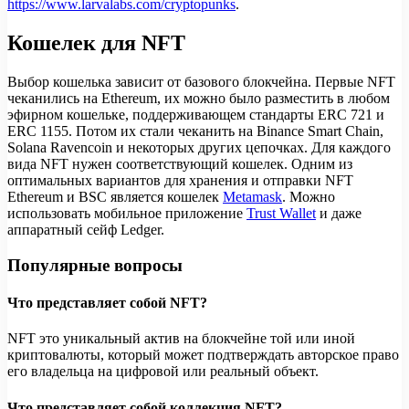
https://www.larvalabs.com/cryptopunks
.
Кошелек для NFT
Выбор кошелька зависит от базового блокчейна. Первые NFT
чеканились на Ethereum, их можно было разместить в любом
эфирном кошельке, поддерживающем стандарты ERC 721 и
ERC 1155. Потом их стали чеканить на Binance Smart Chain,
Solana Ravencoin и некоторых других цепочках. Для каждого
вида NFT нужен соответствующий кошелек. Одним из
оптимальных вариантов для хранения и отправки NFT
Ethereum и BSC является кошелек
Metamask
. Можно
использовать мобильное приложение
Trust Wallet
и даже
аппаратный сейф Ledger.
Популярные вопросы
Что представляет собой NFT?
NFT это уникальный актив на блокчейне той или иной
криптовалюты, который может подтверждать авторское право
его владельца на цифровой или реальный объект.
Что представляет собой коллекция NFT?