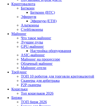
Криптовалюта
Биткоин
Биткоин (BTC)
Эфириум
Эфириум (ETH)
Альткоины
Стейблкоины
Майнинг
Что такое майнинг
Лучшие пулы
GPU-майнинг
Настройка оборудования
ASIC-майнинг
Майнинг на процессоре
Облачный майнинг
Майнинг-отели
Трейдинг
ТОП 10 роботов для торговли критовалютой
Сканеры для арбитража
P2P сканеры
Кошельки
Топ кошельков 2026
Биржи
ТОП бирж 2026