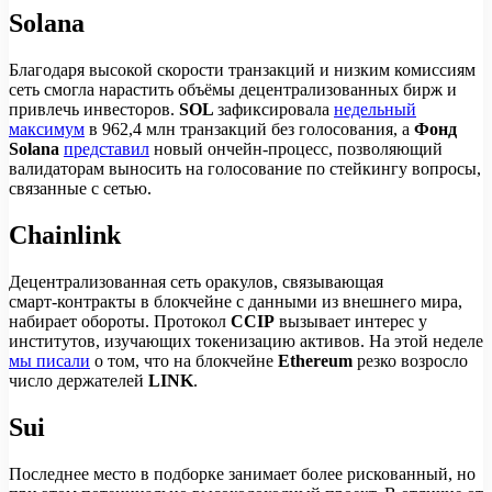
Solana
Благодаря высокой скорости транзакций и низким комиссиям
сеть смогла нарастить объёмы децентрализованных бирж и
привлечь инвесторов.
SOL
зафиксировала
недельный
максимум
в 962,4 млн транзакций без голосования, а
Фонд
Solana
представил
новый ончейн-процесс, позволяющий
валидаторам выносить на голосование по стейкингу вопросы,
связанные с сетью.
Chainlink
Децентрализованная сеть оракулов, связывающая
смарт‑контракты в блокчейне с данными из внешнего мира,
набирает обороты. Протокол
CCIP
вызывает интерес у
институтов, изучающих токенизацию активов. На этой неделе
мы писали
о том, что на блокчейне
Ethereum
резко возросло
число держателей
LINK
.
Sui
Последнее место в подборке занимает более рискованный, но