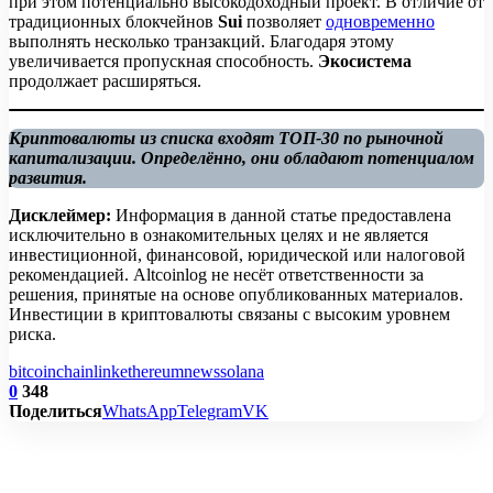
при этом потенциально высокодоходный проект. В отличие от
традиционных блокчейнов
Sui
позволяет
одновременно
выполнять несколько транзакций. Благодаря этому
увеличивается пропускная способность.
Экосистема
продолжает расширяться.
Криптовалюты из списка входят ТОП-30 по рыночной
капитализации. Определённо, они обладают потенциалом
развития.
Дисклеймер:
Информация в данной статье предоставлена
исключительно в ознакомительных целях и не является
инвестиционной, финансовой, юридической или налоговой
рекомендацией. Altcoinlog не несёт ответственности за
решения, принятые на основе опубликованных материалов.
Инвестиции в криптовалюты связаны с высоким уровнем
риска.
bitcoin
chainlink
ethereum
news
solana
0
348
Поделиться
WhatsApp
Telegram
VK