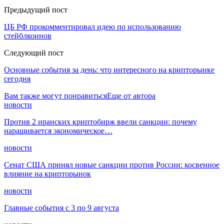
Предыдущий пост
ЦБ РФ прокомментировал идею по использованию
стейблкоинов
Следующий пост
Основные события за день: что интересного на крипторынке
сегодня
Вам также могут понравиться
Еще от автора
новости
Против 2 иранских криптобирж ввели санкции: почему
наращивается экономическое…
новости
Сенат США принял новые санкции против России: косвенное
влияние на крипторынок
новости
Главные события с 3 по 9 августа