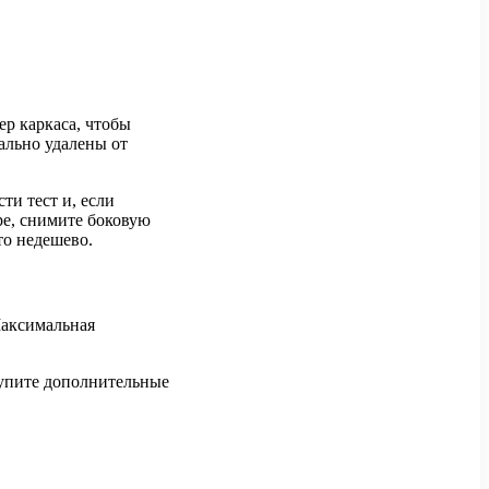
р каркаса, чтобы
ально удалены от
ти тест и, если
ере, снимите боковую
то недешево.
Максимальная
 купите дополнительные