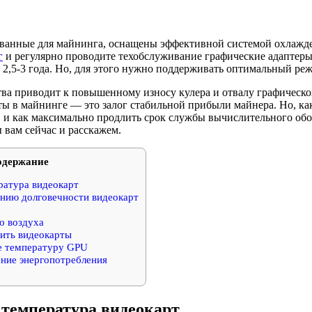
ванные для майнинга, оснащены эффективной системой охлажд
г
и регулярно проводите техобслуживание графические адаптеры
2,5-3 года. Но, для этого нужно поддерживать оптимальный ре
тва приводит к повышенному износу кулера и отвалу графическо
ты в майнинге — это залог стабильной прибыли майнера. Но, ка
, и как максимально продлить срок службы вычислительного обо
 вам сейчас и расскажем.
одержание
атура видеокарт
нию долговечности видеокарт
о воздуха
тить видеокарты
е температуру GPU
ение энергопотребления
температура видеокарт