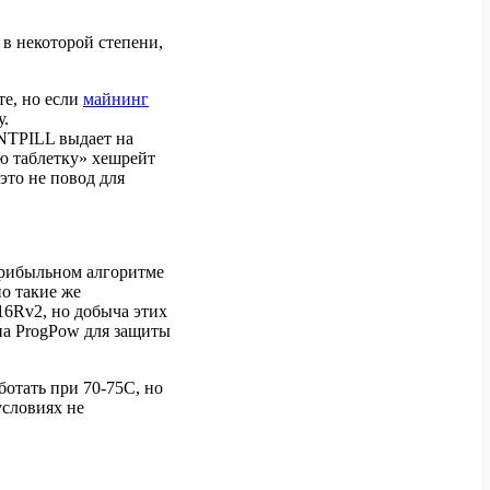
 в некоторой степени,
те, но если
майнинг
у.
PILL выдает на
ю таблетку» хешрейт
это не повод для
прибыльном алгоритме
о такие же
16Rv2, но добыча этих
 на ProgPow для защиты
отать при 70-75C, но
условиях не