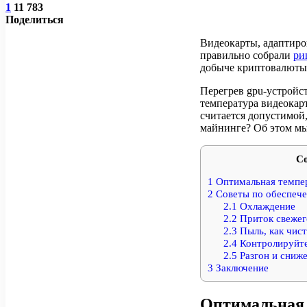
1
11 783
Поделиться
Видеокарты, адаптиро
правильно собрали
ри
добыче криптовалюты 
Перегрев gpu-устройс
температура видеокар
считается допустимой
майнинге? Об этом мы
С
1
Оптимальная темпер
2
Советы по обеспече
2.1
Охлаждение
2.2
Приток свежег
2.3
Пыль, как чис
2.4
Контролируйт
2.5
Разгон и сниж
3
Заключение
Оптимальная 