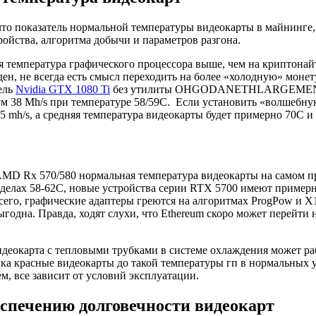
что показатель нормальной температуры видеокарты в майнинге,
ройства, алгоритма добычи и параметров разгона.
я температура графического процессора выше, чем на криптонай
ен, не всегда есть смысл переходить на более «холодную» монет
ель
Nvidia GTX 1080 Ti
без утилиты OHGODANETHLARGEMENT
м 38 Mh/s при температуре 58/59C. Если установить «волшебну
,5 mh/s, а средняя температура видеокарты будет примерно 70C и 
AMD Rx 570/580 нормальная температура видеокарты на самом 
ределах 58-62C, новые устройства серии RTX 5700 имеют примерн
сего, графические адаптеры греются на алгоритмах ProgPow и X
ыгодна. Правда, ходят слухи, что Ethereum скоро может перейти
деокарта с тепловыми трубками в системе охлаждения может раб
ика красные видеокарты до такой температуры гп в нормальных 
м, все зависит от условий эксплуатации.
еспечению долговечности видеокарт