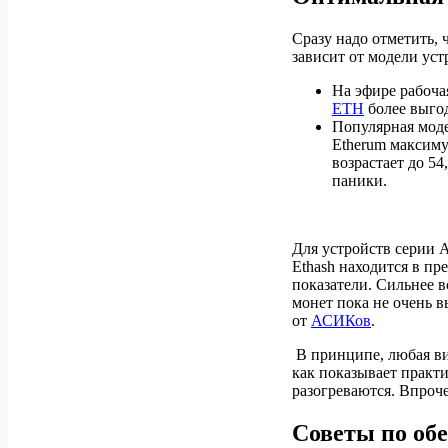
Сразу надо отметить, 
зависит от модели уст
На эфире рабоча
ETH
более выгод
Популярная мод
Etherum максиму
возрастает до 54
паники.
Для устройств серии 
Ethash находится в п
показатели. Сильнее в
монет пока не очень в
от
АСИКов
.
В принципе, любая ви
как показывает практ
разогреваются. Впроче
Советы по об