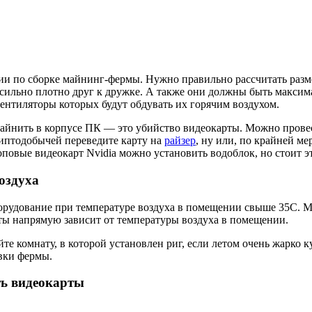
и по сборке майнинг-фермы. Нужно правильно рассчитать разме
 сильно плотно друг к дружке. А также они должны быть максим
вентиляторы которых будут обдувать их горячим воздухом.
майнить в корпусе ПК — это убийство видеокарты. Можно провес
иптодобычей переведите карту на
райзер
, ну или, по крайней м
повые видеокарт Nvidia можно установить водоблок, но стоит э
оздуха
орудование при температуре воздуха в помещении свыше 35C. 
ты напрямую зависит от температуры воздуха в помещении.
те комнату, в которой установлен риг, если летом очень жарко
вки фермы.
ть видеокарты