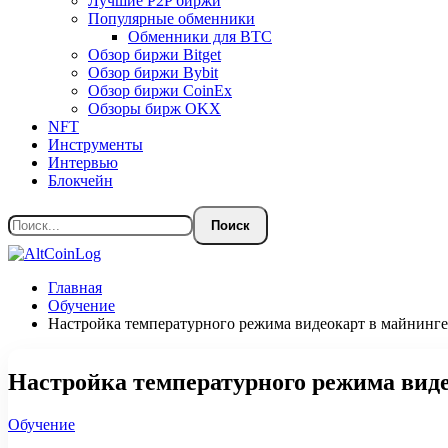
Лучшие P2P биржи
Популярные обменники
Обменники для BTC
Обзор биржи Bitget
Обзор биржи Bybit
Обзор биржи CoinEx
Обзоры бирж OKX
NFT
Инструменты
Интервью
Блокчейн
Главная
Обучение
Настройка температурного режима видеокарт в майнинге
Настройка температурного режима вид
Обучение