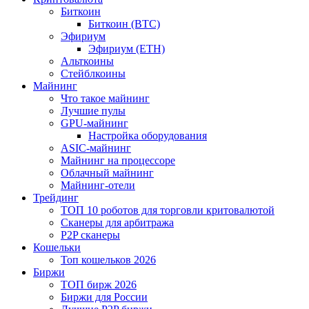
Биткоин
Биткоин (BTC)
Эфириум
Эфириум (ETH)
Альткоины
Стейблкоины
Майнинг
Что такое майнинг
Лучшие пулы
GPU-майнинг
Настройка оборудования
ASIC-майнинг
Майнинг на процессоре
Облачный майнинг
Майнинг-отели
Трейдинг
ТОП 10 роботов для торговли критовалютой
Сканеры для арбитража
P2P сканеры
Кошельки
Топ кошельков 2026
Биржи
ТОП бирж 2026
Биржи для России