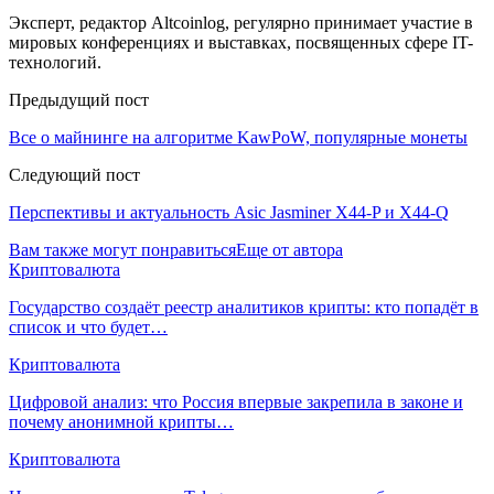
Эксперт, редактор Altcoinlog, регулярно принимает участие в
мировых конференциях и выставках, посвященных сфере IT-
технологий.
Предыдущий пост
Все о майнинге на алгоритме KawPoW, популярные монеты
Следующий пост
Перспективы и актуальность Asic Jasminer X44-P и X44-Q
Вам также могут понравиться
Еще от автора
Криптовалюта
Государство создаёт реестр аналитиков крипты: кто попадёт в
список и что будет…
Криптовалюта
Цифровой анализ: что Россия впервые закрепила в законе и
почему анонимной крипты…
Криптовалюта