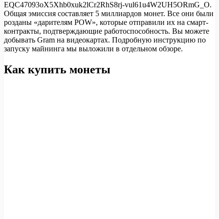
EQC47093oX5Xhb0xuk2lCr2RhS8rj-vul61u4W2UH5ORmG_O.
Общая эмиссия составляет 5 миллиардов монет. Все они были
розданы «дарителям POW», которые отправили их на смарт-
контракты, подтверждающие работоспособность. Вы можете
добывать Gram на видеокартах. Подробную инструкцию по
запуску майнинга мы выложили в отдельном обзоре.
Как купить монеты