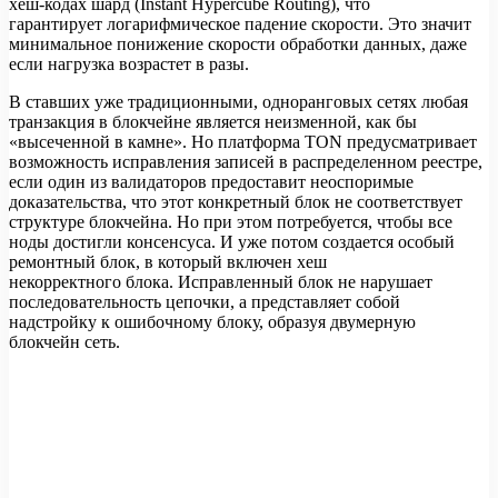
хеш-кодах шард (Instant Hypercube Routing), что
гарантирует логарифмическое падение скорости. Это значит
минимальное понижение скорости обработки данных, даже
если нагрузка возрастет в разы.
В ставших уже традиционными, одноранговых сетях любая
транзакция в блокчейне является неизменной, как бы
«высеченной в камне». Но платформа TON предусматривает
возможность исправления записей в распределенном реестре,
если один из валидаторов предоставит неоспоримые
доказательства, что этот конкретный блок не соответствует
структуре блокчейна. Но при этом потребуется, чтобы все
ноды достигли консенсуса. И уже потом создается особый
ремонтный блок, в который включен хеш
некорректного блока. Исправленный блок не нарушает
последовательность цепочки, а представляет собой
надстройку к ошибочному блоку, образуя двумерную
блокчейн сеть.