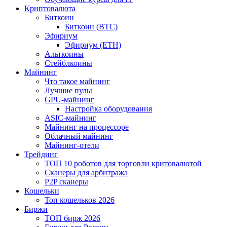
Криптовалюта
Биткоин
Биткоин (BTC)
Эфириум
Эфириум (ETH)
Альткоины
Стейблкоины
Майнинг
Что такое майнинг
Лучшие пулы
GPU-майнинг
Настройка оборудования
ASIC-майнинг
Майнинг на процессоре
Облачный майнинг
Майнинг-отели
Трейдинг
ТОП 10 роботов для торговли критовалютой
Сканеры для арбитража
P2P сканеры
Кошельки
Топ кошельков 2026
Биржи
ТОП бирж 2026