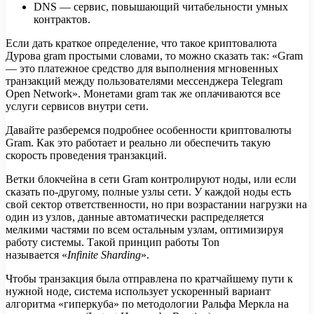
DNS — сервис, повышающий читабельности умных
контрактов.
Если дать краткое определение, что такое криптовалюта
Дурова gram простыми словами, то можно сказать так: «Gram
— это платежное средство для выполнения мгновенных
транзакций между пользователями мессенджера Telegram
Open Network». Монетами gram так же оплачиваются все
услуги сервисов внутри сети.
Давайте разберемся подробнее особенности криптовалюты
Gram. Как это работает и реально ли обеспечить такую
скорость проведения транзакций.
Ветки блокчейна в сети Gram контролируют ноды, или если
сказать по-другому, полные узлы сети. У каждой ноды есть
свой сектор ответственности, но при возрастании нагрузки на
один из узлов, данные автоматически распределяется
мелкими частями по всем остальным узлам, оптимизируя
работу системы. Такой принцип работы Ton
называется «
Infinite Sharding
».
Чтобы транзакция была отправлена по кратчайшему пути к
нужной ноде, система использует ускоренный вариант
алгоритма «гиперкуба» по методологии Ральфа Меркла на