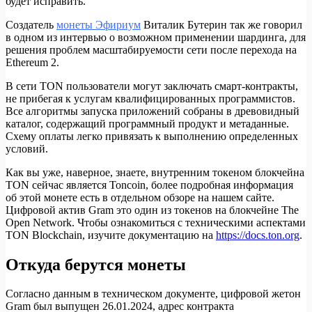
будет исправить.
Создатель
монеты Эфириум
Виталик Бутерин так же говорил
в одном из интервью о возможном применении шардинга, для
решения проблем масштабируемости сети после перехода на
Ethereum 2.
В сети TON пользователи могут заключать смарт-контракты,
не прибегая к услугам квалифицированных программистов.
Все алгоритмы запуска приложений собраны в древовидный
каталог, содержащий программный продукт и метаданные.
Схему оплаты легко привязать к выполнению определенных
условий.
Как вы уже, наверное, знаете, внутренним токеном блокчейна
TON сейчас является Toncoin, более подробная информация
об этой монете есть в отдельном обзоре на нашем сайте.
Цифровой актив Gram это один из токенов на блокчейне The
Open Network. Чтобы ознакомиться с техническими аспектами
TON Blockchain, изучите документацию на
https://docs.ton.org
.
Откуда берутся монеты
Согласно данным в техническом документе, цифровой жетон
Gram был выпущен 26.01.2024, адрес контракта