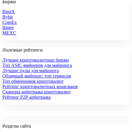
Биржи
BingX
Bybit
CoinEx
Bitget
MEXC
Полезные рейтинги
Лучшие криптовалютные биржи
Топ ASIC-майнеров для майнинга
Лучшие пулы для майнинга
Облачный майнинг: топ сервисов
Топ обменников криптовалют
Рейтинг криптовалютных кошельков
Сканеры арбитража криптовалют
Рейтинг P2P-арбитража
Разделы сайта