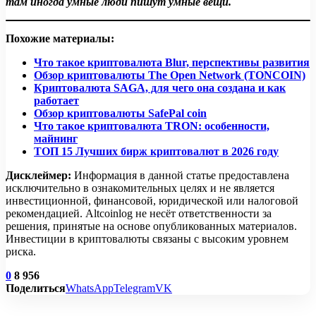
там иногда умные люди пишут умные вещи.
Похожие материалы:
Что такое криптовалюта Blur, перспективы развития
Обзор криптовалюты The Open Network (TONCOIN)
Криптовалюта SAGA, для чего она создана и как
работает
Обзор криптовалюты SafePal сoin
Что такое криптовалюта TRON: особенности,
майнинг
ТОП 15 Лучших бирж криптовалют в 2026 году
Дисклеймер:
Информация в данной статье предоставлена
исключительно в ознакомительных целях и не является
инвестиционной, финансовой, юридической или налоговой
рекомендацией. Altcoinlog не несёт ответственности за
решения, принятые на основе опубликованных материалов.
Инвестиции в криптовалюты связаны с высоким уровнем
риска.
0
8 956
Поделиться
WhatsApp
Telegram
VK