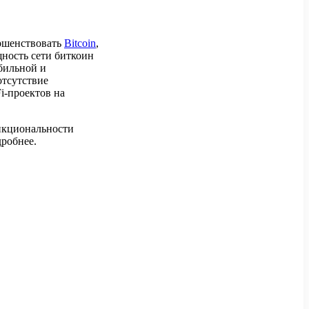
ершенствовать
Bitcoin
,
щность сети биткоин
бильной и
тсутствие
i-проектов на
нкциональности
дробнее.