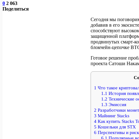
0
2 063
Поделиться
Сегодня мы поговорим
добавив в его экосис
способствуют высоком
защищенной платформ
продвинутых смарт-ко
блокчейн-цепочке BT
Готовое решение про
проекта Сатоши Накамо
Со
1
Что такое криптовал
1.1
История появл
1.2
Технические о
1.3
Эмиссия
2
Разработчики моне
3
Майнинг Stacks
4
Как купить Stacks T
5
Кошельки для STX
6
Перспективы и рис
6.1
Популярные в