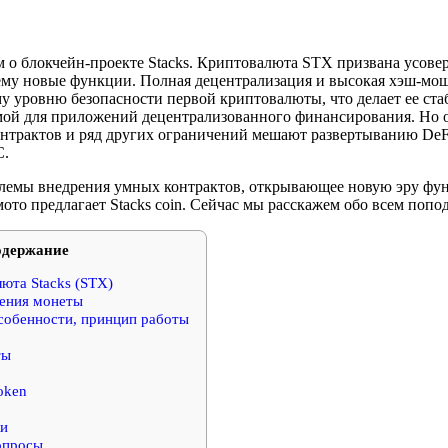
 о блокчейн-проекте Stacks. Криптовалюта STX призвана усов
тему новые функции. Полная децентрализация и высокая хэш-мо
у уровню безопасности первой криптовалюты, что делает ее ста
ой для приложений децентрализованного финансирования. Но о
нтрактов и ряд других ограничений мешают развертыванию DeF
C.
блемы внедрения умных контрактов, открывающее новую эру фу
то предлагает Stacks coin. Сейчас мы расскажем обо всем попо
держание
юта Stacks (STX)
ения монеты
собенности, принцип работы
ты
oken
ки
опросы