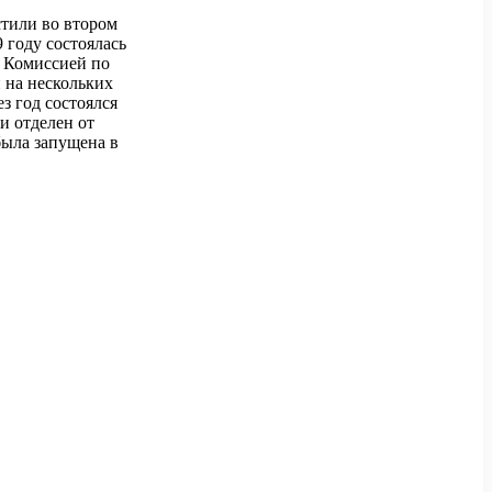
стили во втором
9 году состоялась
й Комиссией по
 на нескольких
з год состоялся
и отделен от
была запущена в