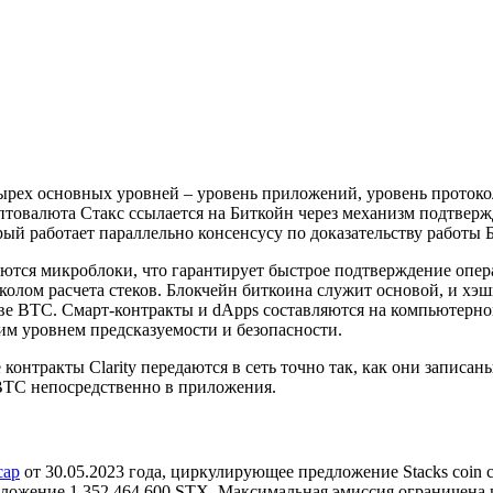
ырех основных уровней – уровень приложений, уровень протокол
птовалюта Стакс ссылается на Биткойн через механизм подтвержд
торый работает параллельно консенсусу по доказательству работы
зуются микроблоки, что гарантирует быстрое подтверждение опер
колом расчета стеков. Блокчейн биткоина служит основой, и хэ
иве BTC. Смарт-контракты и dApps составляются на компьютерном
м уровнем предсказуемости и безопасности.
онтракты Clarity передаются в сеть точно так, как они записаны
BTC непосредственно в приложения.
cap
от 30.05.2023 года, циркулирующее предложение Stacks coin с
дложение 1 352 464 600 STX. Максимальная эмиссия ограничена 