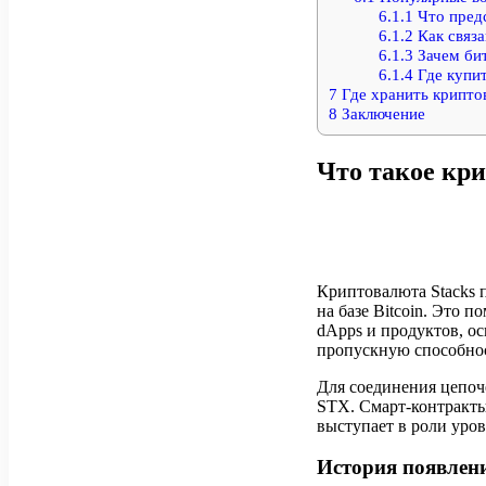
6.1.1
Что предс
6.1.2
Как связа
6.1.3
Зачем бит
6.1.4
Где купит
7
Где хранить крипто
8
Заключение
Что такое кри
Криптовалюта Stacks 
на базе Bitcoin. Это 
dApps и продуктов, о
пропускную способнос
Для соединения цепоче
STX. Смарт-контракты
выступает в роли уров
История появлен