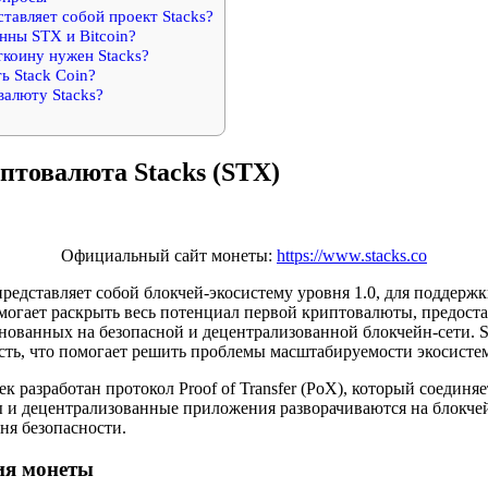
тавляет собой проект Stacks?
нны STX и Bitcoin?
коину нужен Stacks?
ь Stack Coin?
валюту Stacks?
птовалюта Stacks (STX)
Официальный сайт монеты:
https://www.stacks.co
представляет собой блокчей-экосистему уровня 1.0, для поддерж
помогает раскрыть весь потенциал первой криптовалюты, предост
снованных на безопасной и децентрализованной блокчейн-сети. 
ть, что помогает решить проблемы масштабируемости экосист
к разработан протокол Proof of Transfer (PoX), который соединя
 и децентрализованные приложения разворачиваются на блокчейн
ня безопасности.
ия монеты