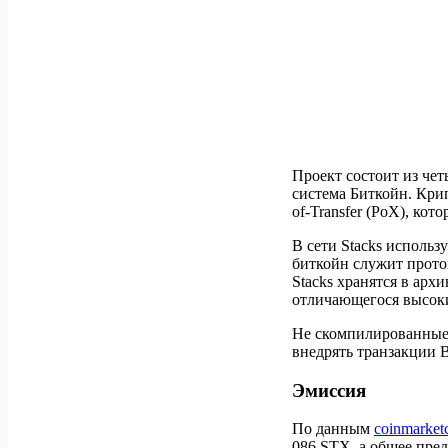
Проект состоит из чет
система Биткойн. Кри
of-Transfer (PoX), ко
В сети Stacks исполь
биткойн служит прото
Stacks хранятся в арх
отличающегося высоки
Не скомпилированные к
внедрять транзакции 
Эмиссия
По данным
coinmarket
086 STX, а общее пре