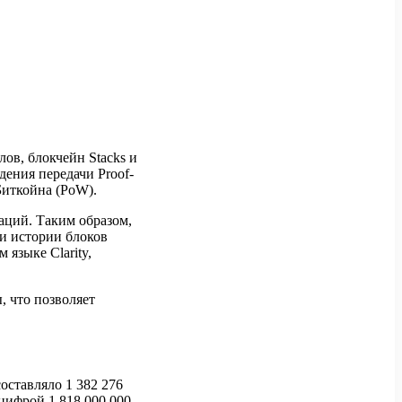
ов, блокчейн Stacks и
ения передачи Proof-
 Биткойна (PoW).
аций. Таким образом,
ши истории блоков
 языке Clarity,
, что позволяет
оставляло 1 382 276
цифрой 1 818 000 000