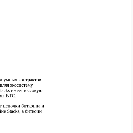
ки умных контрактов
авляя экосистему
Stacks имеет высокую
емы BTC.
ет цепочки биткоина и
е Stacks, а биткоин