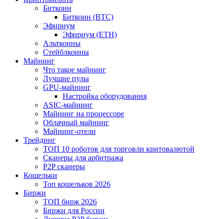
Биткоин
Биткоин (BTC)
Эфириум
Эфириум (ETH)
Альткоины
Стейблкоины
Майнинг
Что такое майнинг
Лучшие пулы
GPU-майнинг
Настройка оборудования
ASIC-майнинг
Майнинг на процессоре
Облачный майнинг
Майнинг-отели
Трейдинг
ТОП 10 роботов для торговли критовалютой
Сканеры для арбитража
P2P сканеры
Кошельки
Топ кошельков 2026
Биржи
ТОП бирж 2026
Биржи для России