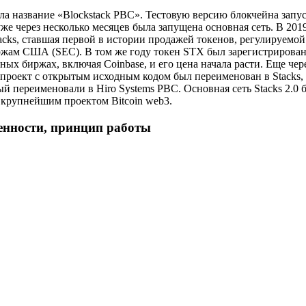
ла название «Blockstack PBC». Тестовую версию блокчейна запу
 уже через несколько месяцев была запущена основная сеть. В 201
acks, ставшая первой в истории продажей токенов, регулируемо
жам США (SEC). В том же году токен STX был зарегистрирован
х биржах, включая Coinbase, и его цена начала расти. Еще чере
проект с открытым исходным кодом был переименован в Stacks, 
ый переименовали в Hiro Systems PBC. Основная сеть Stacks 2.0 
в крупнейшим проектом Bitcoin web3.
енности, принцип работы