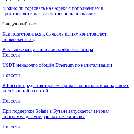
Можно ли торговать на Форекс с пополнением в
криптовалюте: как это устроено на практике
Следующий пост
Как подготовиться к бычьему рынку криптовалют:
пошаговый гайд
Вам также могут понравиться
Еще от автора
Новости
USDT ненадолго обошёл Ethereum по капитализации
Новости
В России предлагают рассматривать криптоактивы наравне с
иностранной валютой
Новости
При поддержке Solana в Бутане запускается визовая
программа для «цифровых кочевников»
Новости