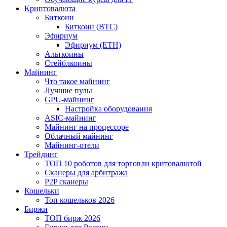
Криптовалюта
Биткоин
Биткоин (BTC)
Эфириум
Эфириум (ETH)
Альткоины
Стейблкоины
Майнинг
Что такое майнинг
Лучшие пулы
GPU-майнинг
Настройка оборудования
ASIC-майнинг
Майнинг на процессоре
Облачный майнинг
Майнинг-отели
Трейдинг
ТОП 10 роботов для торговли критовалютой
Сканеры для арбитража
P2P сканеры
Кошельки
Топ кошельков 2026
Биржи
ТОП бирж 2026