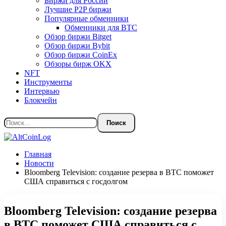
Биржи для России
Лучшие P2P биржи
Популярные обменники
Обменники для BTC
Обзор биржи Bitget
Обзор биржи Bybit
Обзор биржи CoinEx
Обзоры бирж OKX
NFT
Инструменты
Интервью
Блокчейн
Главная
Новости
Bloomberg Television: создание резерва в BTC поможет
США справиться с госдолгом
Bloomberg Television: создание резерва
в BTC поможет США справиться с