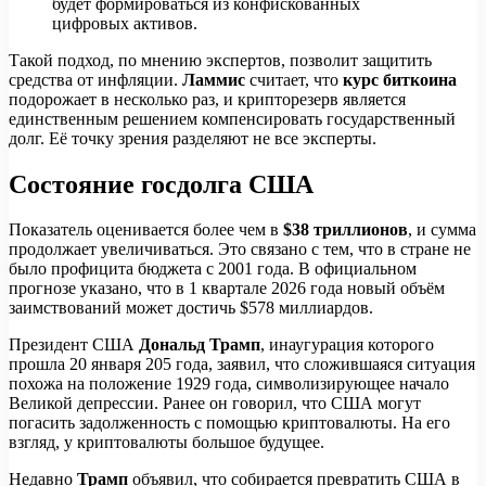
будет формироваться из конфискованных
цифровых активов.
Такой подход, по мнению экспертов, позволит защитить
средства от инфляции.
Ламмис
считает, что
курс биткоина
подорожает в несколько раз, и крипторезерв является
единственным решением компенсировать государственный
долг. Её точку зрения разделяют не все эксперты.
Состояние госдолга США
Показатель оценивается более чем в
$38 триллионов
, и сумма
продолжает увеличиваться. Это связано с тем, что в стране не
было профицита бюджета с 2001 года. В официальном
прогнозе указано, что в 1 квартале 2026 года новый объём
заимствований может достичь $578 миллиардов.
Президент США
Дональд Трамп
, инаугурация которого
прошла 20 января 205 года, заявил, что сложившаяся ситуация
похожа на положение 1929 года, символизирующее начало
Великой депрессии. Ранее он говорил, что США могут
погасить задолженность с помощью криптовалюты. На его
взгляд, у криптовалюты большое будущее.
Недавно
Трамп
объявил, что собирается превратить США в