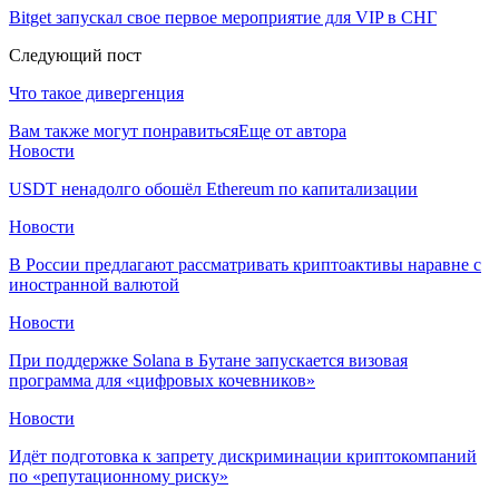
Bitget запускал свое первое мероприятие для VIP в СНГ
Следующий пост
Что такое дивергенция
Вам также могут понравиться
Еще от автора
Новости
USDT ненадолго обошёл Ethereum по капитализации
Новости
В России предлагают рассматривать криптоактивы наравне с
иностранной валютой
Новости
При поддержке Solana в Бутане запускается визовая
программа для «цифровых кочевников»
Новости
Идёт подготовка к запрету дискриминации криптокомпаний
по «репутационному риску»