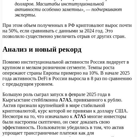
долларов. Масштабы институциональной
активности особенно заметны», — подчеркивают
эксперты.
При этом объем полученных в РФ криптовалют вырос почти
на 50%, если сравнивать с данными за 2024 год. Это
позволило существенно увеличить отрыв от других стран.
Анализ и новый рекорд
Помимо институциональной активности Россия лидирует в
крупном и мелком розничном сегменте. Темпы роста
опережают страны Европы примерно на 10%. В начале 2025
года активность DeFi в России выросла в 8 раз по сравнению
с предыдущим уровнем.
Большую роль сыграл запуск в феврале 2025 года в
Кыргызстане стейблкоина
A7A5
, привязанного к рублю.
Актив признали крупнейшей в мире стабильной
криптовалютой, курс которой не привязан к доллару США.
Несмотря на то, что изначально к
A7A5
многие инвесторы
были настроены скептично, он смог доказать свою
эффективность. Пользователи убедились в том, что актив
упрощает трансграничные платежи как для