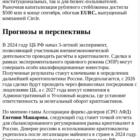
институциональных, так и для бизнес-пользователей.
Рыночная капитализация рублевого стейблкоина достигла
$500 млн в конце сентября, обогнав
EURC,
выпущенный
компанией Circle.
Прогнозы и перспективы
В 2024 году ЦБ РФ начал 3-летний эксперимент,
позволяющий участникам внешнеэкономической
деятельности проводить расчёты в криптовалюте. Сделки в
рамках экспериментального правового режима (ЭПР) могут
совершать особо квалифицированные инвесторы.
Полученные результаты станут ключевыми в определении
дальнейшей криптополитики России. Предполагается, с 2026
года сделки будут проходить через финансовых посредников с
лицензиями ЦБ, а с 2027 года внесут изменения в
Административный и Уголовный кодексы, где установят
ответственность за нелегальный оборот криптоактивов.
По мнению главы Ассоциации форекс-дилеров (СРО АФД)
Евгения Машарова
, следующий год станет точкой отсчета
для сбалансированного регулирования рынка криптовалют в
России. Доверие россиян к использованию криптовалюты
укрепилось после легализации майнинга в стране в 2024 году.
Согласно предварительным данным, в этом году РФ