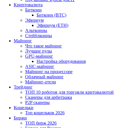
Криптовалюта
Биткоин
Биткоин (BTC)
Эфириум
Эфириум (ETH)
Альткоины
Стейблкоины
Майнинг
Что такое майнинг
Лучшие пулы
GPU-майнинг
Настройка оборудования
ASIC-майнинг
Майнинг на процессоре
Облачный майнинг
Майнинг-отели
Трейдинг
ТОП 10 роботов для торговли критовалютой
Сканеры для арбитража
P2P сканеры
Кошельки
Топ кошельков 2026
Биржи
ТОП бирж 2026