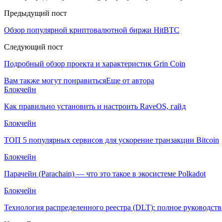
Предыдущий пост
Обзор популярной криптовалютной биржи HitBTC
Следующий пост
Подробный обзор проекта и характеристик Grin Coin
Вам также могут понравиться
Еще от автора
Блокчейн
Как правильно установить и настроить RaveOS, гайд
Блокчейн
ТОП 5 популярных сервисов для ускорение транзакции Bitcoin
Блокчейн
Парачейн (Parachain) — что это такое в экосистеме Polkadot
Блокчейн
Технология распределенного реестра (DLT): полное руководств