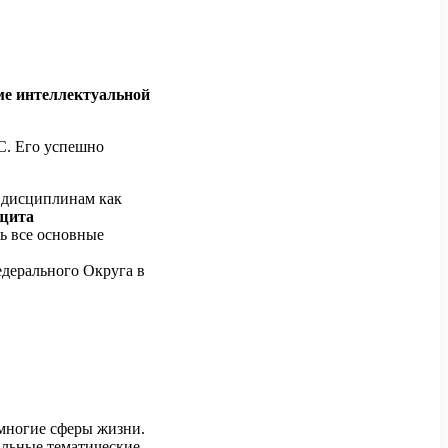
е интеллектуальной
С. Его успешно
м дисциплинам как
ащита
ь все основные
дерального Округа в
многие сферы жизни.
альные тематические