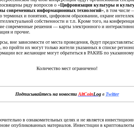
посвящены ряду вопросов о «
Цифровизация культуры и культ
мы современных информационных технологий
«, в том числе
 о терминах и понятиях, цифровом образовании, охране интелле
теллектуальной собственности и т.п. Кроме того, на конференц
ие современные решения — карты электронного и интерактивног
ация и прочие.
урсы, вне зависимости от места проведения, будут предоставлять
, но пройти их могут только жители указанных в списке регион
мации все желающие могут обратиться в РАКИБ по указанному 
Количество мест ограничено!
Подписывайтесь на новости
AltCoin
Log
в
Twitter
ючительно в ознакомительных целях и не является инвестицион
 основе опубликованных материалов. Инвестиции в криптовалюты