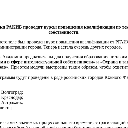
ки РАКИБ проводит курсы повышения квалификации по тем
собственности.
астополе был проведен курс повышения квалификации от РГАИ
министрации города. Теперь настала очередь других городов.
от Академии предназначены для получения образования по таки
ми в сфере интеллектуальной собственности
» и «
Охрана и з
рав
». При этом модули выстроены таким образом, чтобы охватит
граммы будут проведены в ряде российских городов Южного-Фе
 Волгоград;
 Краснодар;
 Астрахань;
листа;
из самых значимых процессов нашего времени, затрагивающий 
 Всероссийской научной конференции будут организованы специ