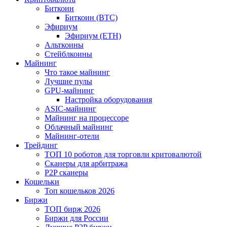
Биткоин
Биткоин (BTC)
Эфириум
Эфириум (ETH)
Альткоины
Стейблкоины
Майнинг
Что такое майнинг
Лучшие пулы
GPU-майнинг
Настройка оборудования
ASIC-майнинг
Майнинг на процессоре
Облачный майнинг
Майнинг-отели
Трейдинг
ТОП 10 роботов для торговли критовалютой
Сканеры для арбитража
P2P сканеры
Кошельки
Топ кошельков 2026
Биржи
ТОП бирж 2026
Биржи для России