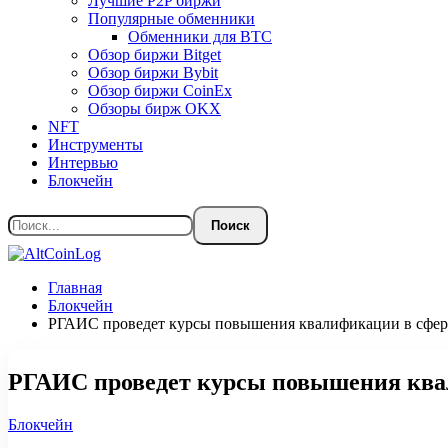
Лучшие P2P биржи
Популярные обменники
Обменники для BTC
Обзор биржи Bitget
Обзор биржи Bybit
Обзор биржи CoinEx
Обзоры бирж OKX
NFT
Инструменты
Интервью
Блокчейн
Главная
Блокчейн
РГАИС проведет курсы повышения квалификации в сфере
РГАИС проведет курсы повышения квал
Блокчейн