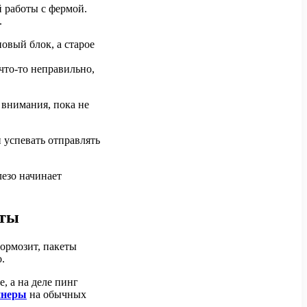
 работы с фермой.
.
овый блок, а старое
что-то неправильно,
 внимания, пока не
 успевать отправлять
лезо начинает
юты
тормозит, пакеты
.
, а на деле пинг
йнеры
на обычных