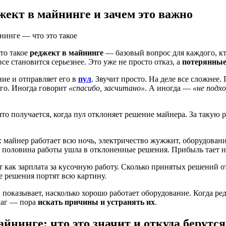
жект в майнинге и зачем это важно
то такое
реджект в майнинге
— базовый вопрос для каждого, кт
се становится серьезнее. Это уже не просто отказ, а
потерянные
ие и отправляет его в
пул
. Звучит просто. На деле все сложнее.
его. Иногда говорит
«спасибо, засчитано»
. А иногда —
«не подх
то получается, когда пул отклоняет решение майнера. За такую р
 майнер работает всю ночь, электричество жужжит, оборудовани
 половина работы ушла в отклоненные решения. Прибыль тает на
т как зарплата за кусочную работу. Сколько принятых решений 
 решения портят всю картину.
показывает, насколько хорошо работает оборудование. Когда ре
лаг — пора
искать причины и устранять их
.
йнинге: что это значит и откуда берутся