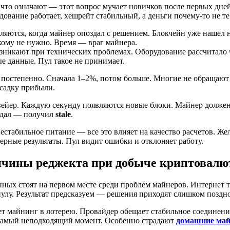
что означают — этот вопрос мучает новичков после первых дней
дование работает, хешрейт стабильный, а деньги почему-то не те
ляются, когда майнер опоздал с решением. Блокчейн уже нашел н
ому не нужно. Время — враг майнера.
зникают при технических проблемах. Оборудование рассчитало 
е данные. Пул такое не принимает.
т постепенно. Сначала 1–2%, потом больше. Многие не обращают
осадку прибыли.
нвейер. Каждую секунду появляются новые блоки. Майнер должен
здал — получил
stale
.
нестабильное питание — все это влияет на качество расчетов. Же
ерные результаты. Пул видит ошибки и отклоняет работу.
чины реджекта при добыче криптовал
нных стоят на первом месте среди проблем майнеров. Интернет 
пулу. Результат предсказуем — решения приходят слишком поздно
т майнинг в лотерею. Провайдер обещает стабильное соединение
 в самый неподходящий момент. Особенно страдают
домашние ма