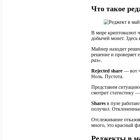
Что такое ред
В мире криптовалют ч
добычей монет. Здесь в
Майнер находит решен
решение и проверяет 
раз»
.
Rejected share
— вот ч
Ноль. Пустота.
Представим ситуацию:
смотрит статистику —
Shares
в пуле работаю
получил. Отклоненные
Отслеживание отказов 
много, это красный ф
Реджекты в ма