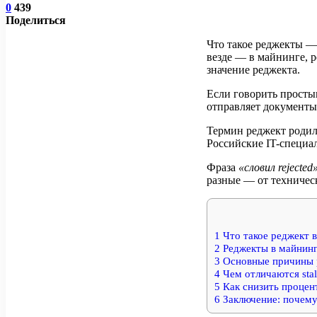
0
439
Поделиться
Что такое реджекты —
везде — в майнинге, 
значение реджекта.
Если говорить просты
отправляет документы
Термин реджект родил
Российские IT-специа
Фраза
«словил rejected
разные — от техничес
1
Что такое реджект в
2
Реджекты в майнинге
3
Основные причины 
4
Чем отличаются stale,
5
Как снизить процент
6
Заключение: почему