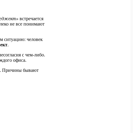
еджект»
встречается
леко не все понимают
им ситуацию: человек
ект
.
есогласия с чем-либо.
ждого офиса.
ат. Причины бывают