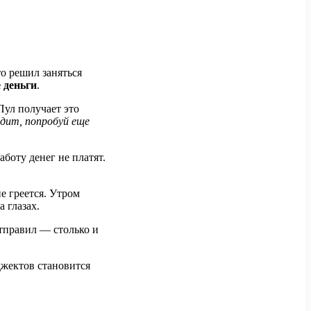
о решил заняться
 деньги
.
 Пул получает это
одит, попробуй еще
аботу денег не платят.
е греется. Утром
 глазах.
отправил — столько и
джектов становится