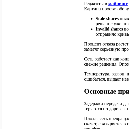
Реджекты в
майнинге
Картина проста: обору
Stale shares
появ
решение уже ник
Invalid shares
во
отправило кривы
Процент отказа расте
заметят серьезную пр
Сеть работает как ко
свежие решения. Опо
Температура, разгон, 
ошибаться, выдает нев
Основные при
Задержки передачи да
теряются по дороге к 
Плохая сеть превращае
скачет, связь рвется
тарифах.