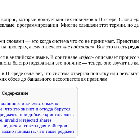
 вопрос, который волнует многих новичков в IT-сфере. Слово
«р
рекламе, программировании. Многие слышали этот термин, но да
ми словами — это когда система что-то не принимает. Представ
 на проверку, а ему отвечают
«не подходит»
. Вот это и есть
редж
ся в английском языке. В оригинале
«reject»
описывает процесс н
листы быстро подхватили это понятие — теперь оно звучит из ка
»
в IT-среде означает, что система отвергла попытку или результ
ких сбоев до банального несоответствия правилам.
Содержание
 майнинге и зачем это важно
: что это значит и откуда берутся
реджекта при добыче криптовалюты
 invalid и rejected shares
 реджекта: советы для майнеров
 важно понимать, что такое реджект