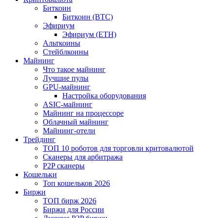
Биткоин
Биткоин (BTC)
Эфириум
Эфириум (ETH)
Альткоины
Стейблкоины
Майнинг
Что такое майнинг
Лучшие пулы
GPU-майнинг
Настройка оборудования
ASIC-майнинг
Майнинг на процессоре
Облачный майнинг
Майнинг-отели
Трейдинг
ТОП 10 роботов для торговли критовалютой
Сканеры для арбитража
P2P сканеры
Кошельки
Топ кошельков 2026
Биржи
ТОП бирж 2026
Биржи для России