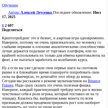
Обучение
Автор:
Алексей Леусенко
Последнее обновление:
Июл
17, 2025
1
2 607
Поделиться
Криптотрейдинг это и бизнес, и азартная игра одновременно.
Наверное, поэтому он очень привлекателен, но человеку со
слабыми нервами и плохими аналитическими способностями
лучше держатся подальше от торговых платформ, или по
крайней использовать их только для обмена криптовалюты на
фиат, а не пытаться заработать на колебаниях курса.
Ну а если вы уже сделали свои первые шаги на спотовом
рынке и в ближайшее время планируете попробовать свои
силы на фьючерсах, то дочитайте этот обзор до конца.
Сегодня мы расскажем о режиме мультиактивов на
Binance
Futures
. Надо сразу сказать это очень полезная фишка.
Наверное, каждый практикующий трейдер хоть раз в жизни
чувствовал себя в роли игрока, который поставил не на ту
лошадку. Казалось бы, выбранная вами монета по всем
признакам должна продемонстрировать рост или наоборот
подешеветь, но этого не происходит.