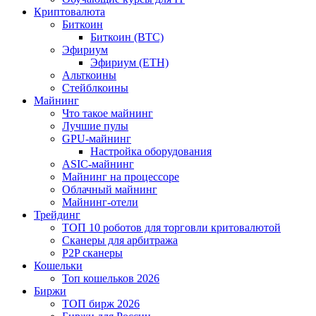
Криптовалюта
Биткоин
Биткоин (BTC)
Эфириум
Эфириум (ETH)
Альткоины
Стейблкоины
Майнинг
Что такое майнинг
Лучшие пулы
GPU-майнинг
Настройка оборудования
ASIC-майнинг
Майнинг на процессоре
Облачный майнинг
Майнинг-отели
Трейдинг
ТОП 10 роботов для торговли критовалютой
Сканеры для арбитража
P2P сканеры
Кошельки
Топ кошельков 2026
Биржи
ТОП бирж 2026