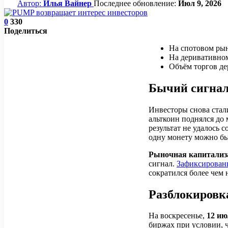
Автор:
Илья Вайнер
Последнее обновление:
Июл 9, 2026
0
330
Поделиться
На спотовом ры
На деривативном
Объём торгов де
Бычий сигна
Инвесторы снова стал
альткоин поднялся до 
результат не удалось 
одну монету можно бы
Рыночная капитализ
сигнал.
Зафиксирован
сократился более чем
Разблокировк
На воскресенье,
12 и
биржах при условии, 