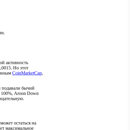
лн.
вой активность
,0015. Но этот
данным
CoinMarketCap
,
ы подавали бычий
г 100%, Aroon Down
ицательную.
 может остаться на
яет максимальное