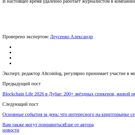
В настоящее время удаленно работает журналистом в компании.
Проверено экспертом:
Леусенко Александр
Эксперт, редактор Altcoinlog, регулярно принимает участие в
Предыдущий пост
Blockchain Life 2026 в Дубае: 200+ звёздных спикеров, живой 
Следующий пост
Основные события за день: что интересного на крипторынке с
Вам также могут понравиться
Еще от автора
новости