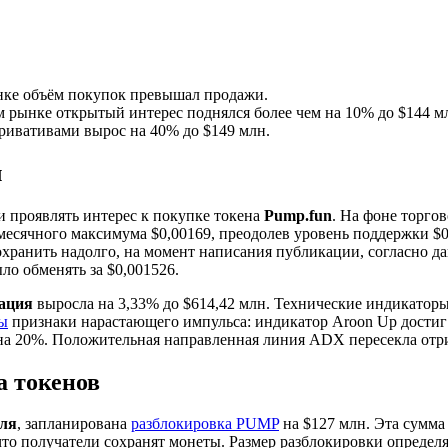
нке объём покупок превышал продажи.
 рынке открытый интерес поднялся более чем на 10% до $144 м
ривативами вырос на 40% до $149 млн.
л
и проявлять интерес к покупке токена
Pump.fun
. На фоне торго
месячного максимума $0,00169, преодолев уровень поддержки $0
сохранить надолго, на момент написания публикации, согласно 
ло обменять за $0,001526.
ация
выросла на 3,33% до $614,42 млн. Технические индикатор
ы
признаки нарастающего импульса: индикатор Aroon Up дости
 на 20%. Положительная направленная линия ADX пересекла отр
а токенов
юля
, запланирована
разблокировка PUMP
на $127 млн. Эта сумма
что получатели сохранят монеты. Размер разблокировки определ