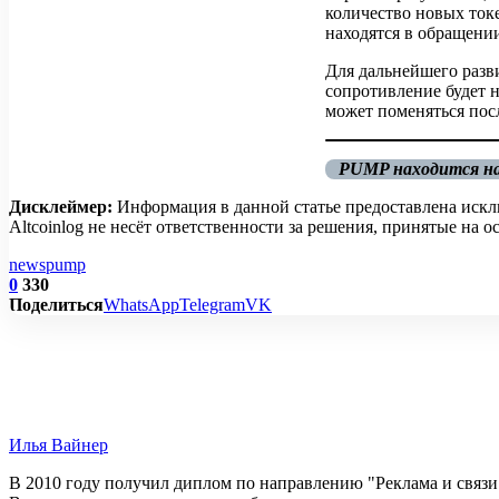
количество новых ток
находятся в обращени
Для дальнейшего разв
сопротивление будет н
может поменяться пос
PUMP находится на
Дисклеймер:
Информация в данной статье предоставлена искл
Altcoinlog не несёт ответственности за решения, принятые на
news
pump
0
330
Поделиться
WhatsApp
Telegram
VK
Илья Вайнер
В 2010 году получил диплом по направлению "Реклама и связи