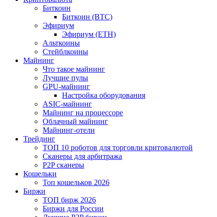
Биткоин
Биткоин (BTC)
Эфириум
Эфириум (ETH)
Альткоины
Стейблкоины
Майнинг
Что такое майнинг
Лучшие пулы
GPU-майнинг
Настройка оборудования
ASIC-майнинг
Майнинг на процессоре
Облачный майнинг
Майнинг-отели
Трейдинг
ТОП 10 роботов для торговли критовалютой
Сканеры для арбитража
P2P сканеры
Кошельки
Топ кошельков 2026
Биржи
ТОП бирж 2026
Биржи для России