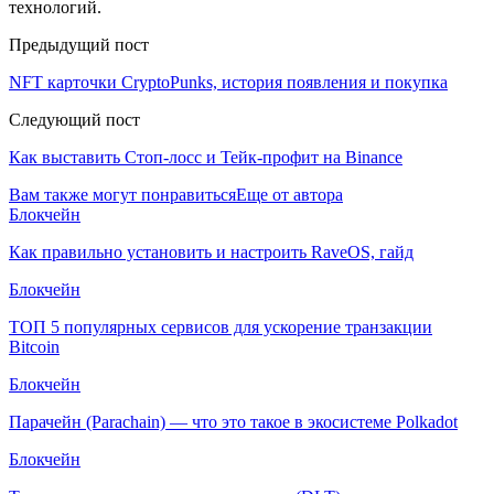
технологий.
Предыдущий пост
NFT карточки CryptoPunks, история появления и покупка
Следующий пост
Как выставить Стоп-лосс и Тейк-профит на Binance
Вам также могут понравиться
Еще от автора
Блокчейн
Как правильно установить и настроить RaveOS, гайд
Блокчейн
ТОП 5 популярных сервисов для ускорение транзакции
Bitcoin
Блокчейн
Парачейн (Parachain) — что это такое в экосистеме Polkadot
Блокчейн