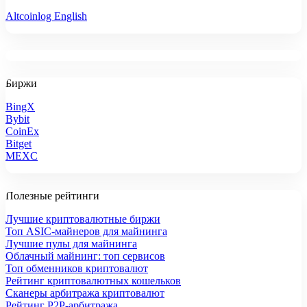
Altcoinlog English
Биржи
BingX
Bybit
CoinEx
Bitget
MEXC
Полезные рейтинги
Лучшие криптовалютные биржи
Топ ASIC-майнеров для майнинга
Лучшие пулы для майнинга
Облачный майнинг: топ сервисов
Топ обменников криптовалют
Рейтинг криптовалютных кошельков
Сканеры арбитража криптовалют
Рейтинг P2P-арбитража