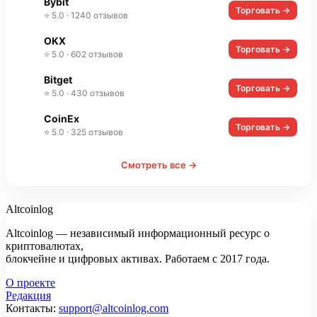
Bybit
Торговать →
⭐ 5.0 · 1240 отзывов
OKX
Торговать →
⭐ 5.0 · 602 отзывов
Bitget
Торговать →
⭐ 5.0 · 430 отзывов
CoinEx
Торговать →
⭐ 5.0 · 325 отзывов
Смотреть все →
Altcoinlog
Altcoinlog — независимый информационный ресурс о
криптовалютах,
блокчейне и цифровых активах. Работаем с 2017 года.
О проекте
Редакция
Контакты:
support@altcoinlog.com