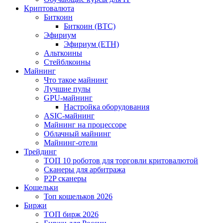
Криптовалюта
Биткоин
Биткоин (BTC)
Эфириум
Эфириум (ETH)
Альткоины
Стейблкоины
Майнинг
Что такое майнинг
Лучшие пулы
GPU-майнинг
Настройка оборудования
ASIC-майнинг
Майнинг на процессоре
Облачный майнинг
Майнинг-отели
Трейдинг
ТОП 10 роботов для торговли критовалютой
Сканеры для арбитража
P2P сканеры
Кошельки
Топ кошельков 2026
Биржи
ТОП бирж 2026