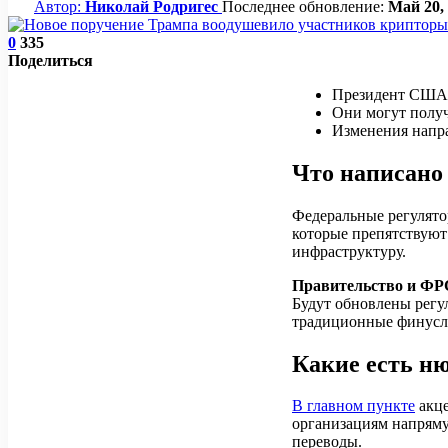
Автор:
Николай Родригес
Последнее обновление:
Май 20,
0
335
Поделиться
Президент США п
Они могут получ
Изменения напр
Что написано
Федеральные регулят
которые препятствую
инфраструктуру.
Правительство и Ф
Будут обновлены регу
традиционные финусл
Какие есть н
В главном пункте
акце
организациям напряму
переводы.