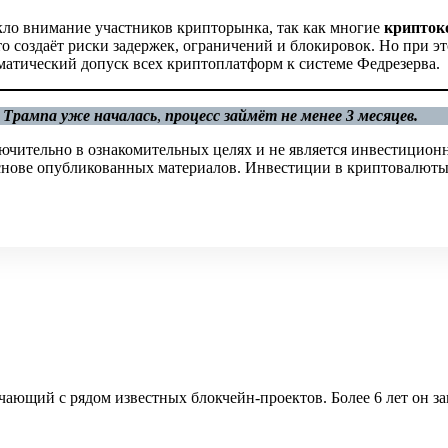
кло внимание участников крипторынка, так как многие
крипток
то создаёт риски задержек, ограничений и блокировок. Но при 
оматический допуск всех криптоплатформ к системе Федрезерва.
 Трампа уже началась
,
процесс займёт не менее 3 месяцев.
ючительно в ознакомительных целях и не является инвестицион
 основе опубликованных материалов. Инвестиции в криптовалюты
ющий с рядом известных блокчейн-проектов. Более 6 лет он зан