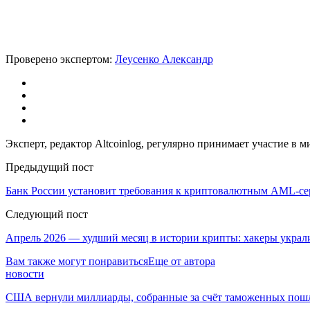
Проверено экспертом:
Леусенко Александр
Эксперт, редактор Altcoinlog, регулярно принимает участие в
Предыдущий пост
Банк России установит требования к криптовалютным AML-се
Следующий пост
Апрель 2026 — худший месяц в истории крипты: хакеры украли
Вам также могут понравиться
Еще от автора
новости
США вернули миллиарды, собранные за счёт таможенных пошл