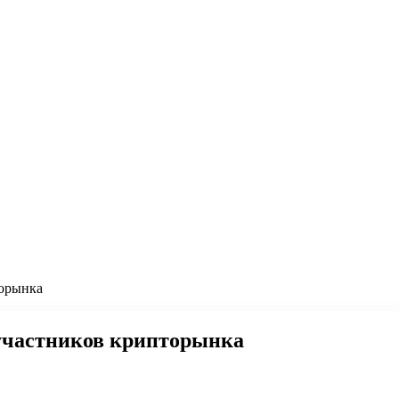
торынка
участников крипторынка