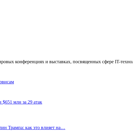
 мировых конференциях и выставках, посвященных сфере IT-техно
рвисам
 $651 млн за 29 атак
ин Трампа: как это влияет на…