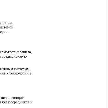
мпаний.
истемой.
еров.
есмотреть правила,
 в традиционную
атёжным системам.
нных технологий в
а, позволяющие
 без посредников и