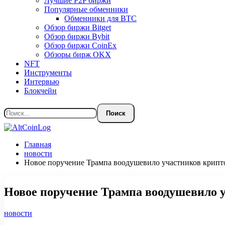
Лучшие P2P биржи
Популярные обменники
Обменники для BTC
Обзор биржи Bitget
Обзор биржи Bybit
Обзор биржи CoinEx
Обзоры бирж OKX
NFT
Инструменты
Интервью
Блокчейн
Главная
новости
Новое поручение Трампа воодушевило участников крип
Новое поручение Трампа воодушевило 
новости