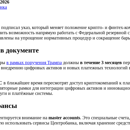
 2026
одписал указ, который меняет положение крипто- и финтех-ко
ить возможность напрямую работать с Федеральной резервной с
авлены на упрощение нормативных процедур и сокращение барь
 в документе
оры
в рамках поручения Трампа
должны
в течение 3 месяцев
пер
т внедрению цифровых активов и новых платежных технологий
РС
в ближайшее время пересмотрят доступ криптокомпаний к пл
ляторные рамки для интеграции цифровых активов и инновацио
уги и платёжные системы.
юансы
нтируется внимание на
master accounts
. Это специальные счет
ю использовать сервисы Центробанка, включая хранение средств