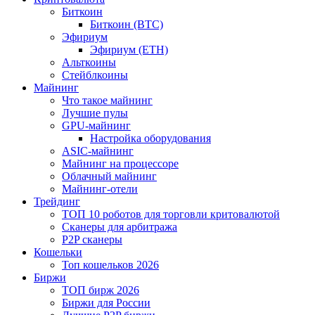
Биткоин
Биткоин (BTC)
Эфириум
Эфириум (ETH)
Альткоины
Стейблкоины
Майнинг
Что такое майнинг
Лучшие пулы
GPU-майнинг
Настройка оборудования
ASIC-майнинг
Майнинг на процессоре
Облачный майнинг
Майнинг-отели
Трейдинг
ТОП 10 роботов для торговли критовалютой
Сканеры для арбитража
P2P сканеры
Кошельки
Топ кошельков 2026
Биржи
ТОП бирж 2026
Биржи для России