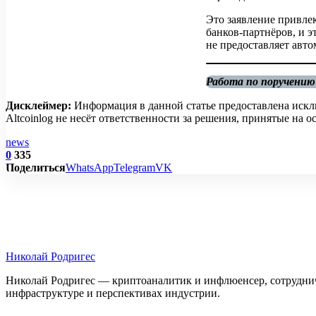
Это заявление привле
банков-партнёров, и э
не предоставляет авт
Работа по поручению
Дисклеймер:
Информация в данной статье предоставлена искл
Altcoinlog не несёт ответственности за решения, принятые на
news
0
335
Поделиться
WhatsApp
Telegram
VK
Николай Родригес
Николай Родригес — криптоаналитик и инфлюенсер, сотруднича
инфраструктуре и перспективах индустрии.