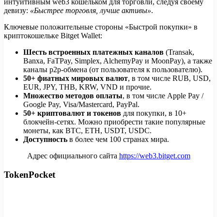
интуитивным web3 кошельком для торговли, следуя своему
девизу:
«Быстрее торговля, лучше активы»
.
Ключевые положительные стороны «Быстрой покупки» в
криптокошельке Bitget Wallet:
Шесть встроенных платежных каналов
(Transak,
Banxa, FaTPay, Simplex, AlchemyPay и MoonPay), а также
каналы p2p-обмена (от пользователя к пользователю).
50+ фиатных мировых валют
, в том числе RUB, USD,
EUR, JPY, THB, KRW, VND и прочие.
Множество методов оплаты
, в том числе Apple Pay /
Google Pay, Visa/Mastercard, PayPal.
50+ криптовалют и токенов
для покупки, в 10+
блокчейн-сетях. Можно приобрести такие популярные
монеты, как BTC, ETH, USDT, USDC.
Доступность
в более чем 100 странах мира.
Адрес официального сайта
https://web3.bitget.com
TokenPocket