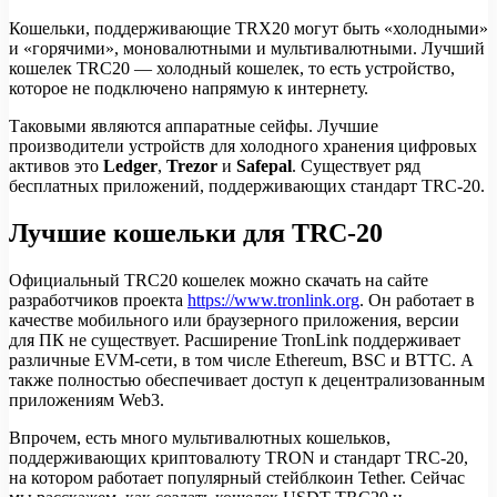
Кошельки, поддерживающие TRX20 могут быть «холодными»
и «горячими», моновалютными и мультивалютными. Лучший
кошелек TRC20 — холодный кошелек, то есть устройство,
которое не подключено напрямую к интернету.
Таковыми являются аппаратные сейфы. Лучшие
производители устройств для холодного хранения цифровых
активов это
Ledger
,
Trezor
и
Safepal
. Существует ряд
бесплатных приложений, поддерживающих стандарт TRC-20.
Лучшие кошельки для TRC-20
Официальный TRC20 кошелек можно скачать на сайте
разработчиков проекта
https://www.tronlink.org
. Он работает в
качестве мобильного или браузерного приложения, версии
для ПК не существует. Расширение TronLink поддерживает
различные EVM-сети, в том числе Ethereum, BSC и BTTC. А
также полностью обеспечивает доступ к децентрализованным
приложениям Web3.
Впрочем, есть много мультивалютных кошельков,
поддерживающих криптовалюту TRON и стандарт TRC-20,
на котором работает популярный стейблкоин Tether. Сейчас