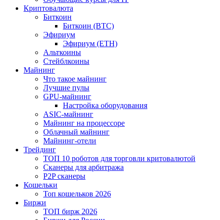
Криптовалюта
Биткоин
Биткоин (BTC)
Эфириум
Эфириум (ETH)
Альткоины
Стейблкоины
Майнинг
Что такое майнинг
Лучшие пулы
GPU-майнинг
Настройка оборудования
ASIC-майнинг
Майнинг на процессоре
Облачный майнинг
Майнинг-отели
Трейдинг
ТОП 10 роботов для торговли критовалютой
Сканеры для арбитража
P2P сканеры
Кошельки
Топ кошельков 2026
Биржи
ТОП бирж 2026