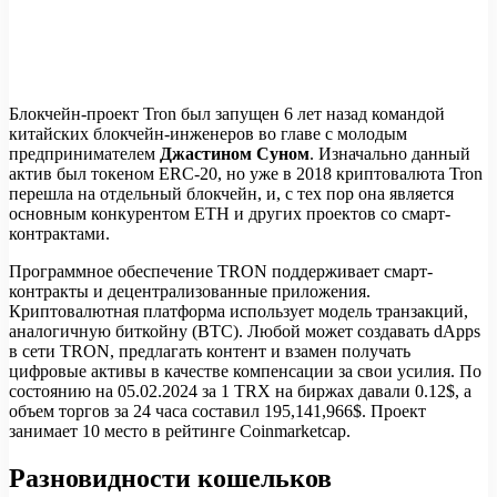
Блокчейн-проект Tron был запущен 6 лет назад командой
китайских блокчейн-инженеров во главе с молодым
предпринимателем
Джастином Суном
. Изначально данный
актив был токеном ERC-20, но уже в 2018 криптовалюта Tron
перешла на отдельный блокчейн, и, с тех пор она является
основным конкурентом ETH и других проектов со смарт-
контрактами.
Программное обеспечение TRON поддерживает смарт-
контракты и децентрализованные приложения.
Криптовалютная платформа использует модель транзакций,
аналогичную биткойну (BTC). Любой может создавать dApps
в сети TRON, предлагать контент и взамен получать
цифровые активы в качестве компенсации за свои усилия. По
состоянию на 05.02.2024 за 1 TRX на биржах давали 0.12$, а
объем торгов за 24 часа составил 195,141,966$. Проект
занимает 10 место в рейтинге Coinmarketcap.
Разновидности кошельков