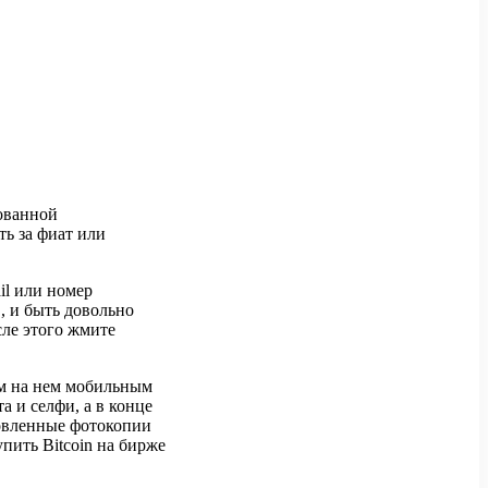
ованной
ь за фиат или
il или номер
, и быть довольно
сле этого жмите
ым на нем мобильным
 и селфи, а в конце
товленные фотокопии
пить Bitcoin на бирже