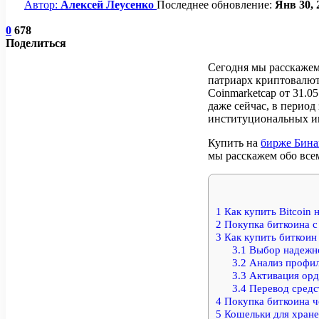
Автор:
Алексей Леусенко
Последнее обновление:
Янв 30, 
0
678
Поделиться
Сегодня мы расскажем
патриарх криптовалют
Coinmarketcap от 31.0
даже сейчас, в период
институциональных ин
Купить на
бирже Бина
мы расскажем обо все
1
Как купить Bitcoin 
2
Покупка биткоина с
3
Как купить биткоин 
3.1
Выбор надежно
3.2
Анализ профил
3.3
Активация орд
3.4
Перевод средс
4
Покупка биткоина ч
5
Кошельки для хран