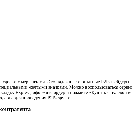
ь сделки с мерчантами. Это надежные и опытные P2P-трейдеры с
пециальными желтыми значками. Можно воспользоваться серви
вкладку Express, оформите ордер и нажмите «Купить с нулевой 
одавца для проведения P2P-сделки.
контрагента