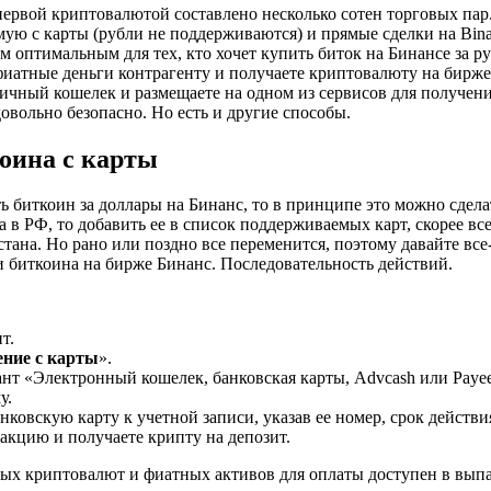
первой криптовалютой составлено несколько сотен торговых пар
ую с карты (рубли не поддерживаются) и прямые сделки на Bin
м оптимальным для тех, кто хочет купить биток на Бинансе за 
иатные деньги контрагенту и получаете криптовалюту на биржев
ичный кошелек и размещаете на одном из сервисов для получени
довольно безопасно. Но есть и другие способы.
оина с карты
ь биткоин за доллары на Бинанс, то в принципе это можно сдела
 в РФ, то добавить ее в список поддерживаемых карт, скорее все
тана. Но рано или поздно все переменится, поэтому давайте вс
и биткоина на бирже Бинанс. Последовательность действий.
т.
ние с карты
».
нт «Электронный кошелек, банковская карты, Advcash или Payee
у.
ковскую карту к учетной записи, указав ее номер, срок действия
акцию и получаете крипту на депозит.
ых криптовалют и фиатных активов для оплаты доступен в вы