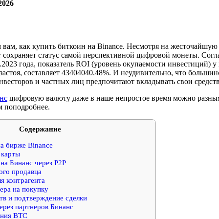
2026
 вам, как купить биткоин на Binance. Несмотря на жесточайшу
 сохраняет статус самой перспективной цифровой монеты. Согл
5.2023 года, показатель ROI (уровень окупаемости инвестиций)
 застоя, составляет 43404040.48%. И неудивительно, что большин
весторов и частных лиц предпочитают вкладывать свои средства
нс
цифровую валюту даже в наше непростое время можно разны
м поподробнее.
Содержание
на бирже Binance
 карты
на Бинанс через P2P
го продавца
я контрагента
ера на покупку
тв и подтверждение сделки
ерез партнеров Бинанс
ения BTC