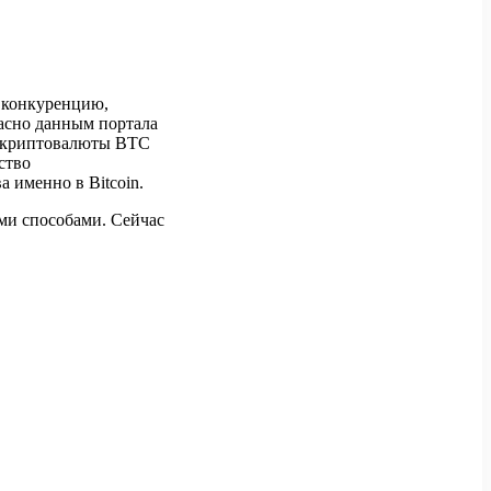
ю конкуренцию,
асно данным портала
 у криптовалюты BTC
ство
 именно в Bitcoin.
ми способами. Сейчас