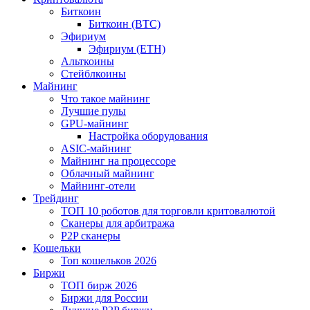
Биткоин
Биткоин (BTC)
Эфириум
Эфириум (ETH)
Альткоины
Стейблкоины
Майнинг
Что такое майнинг
Лучшие пулы
GPU-майнинг
Настройка оборудования
ASIC-майнинг
Майнинг на процессоре
Облачный майнинг
Майнинг-отели
Трейдинг
ТОП 10 роботов для торговли критовалютой
Сканеры для арбитража
P2P сканеры
Кошельки
Топ кошельков 2026
Биржи
ТОП бирж 2026
Биржи для России