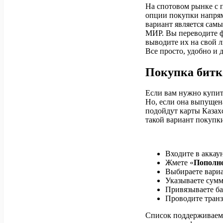
На спотовом рынке с 
опции покупки напрям
вариант является самы
МИР. Вы переводите ф
выводите их на свой л
Все просто, удобно и 
Покупка битк
Если вам нужно купит
Но, если она выпущена
подойдут карты Казахс
такой вариант покупк
Входите в аккаун
Жмете «
Пополне
Выбираете вариа
Указываете сумм
Привязываете бан
Проводите транз
Список поддерживаем