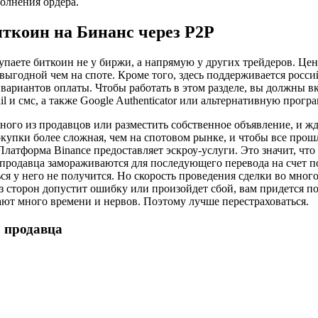
олнения ордера.
иткоин на Бинанс через P2P
купаете биткоин не у биржи, а напрямую у других трейдеров. Це
выгодной чем на споте. Кроме того, здесь поддерживается росси
 вариантов оплаты. Чтобы работать в этом разделе, вы должны в
l и смс, а также Google Authenticator или альтернативную програ
ого из продавцов или разместить собственное объявление, и жд
окупки более сложная, чем на спотовом рынке, и чтобы все прош
Платформа Binance предоставляет эскроу-услуги. Это значит, чт
продавца замораживаются для последующего перевода на счет п
ься у него не получится. Но скорость проведения сделки во много
з сторон допустит ошибку или произойдет сбой, вам придется п
ают много времени и нервов. Поэтому лучше перестраховаться.
 продавца