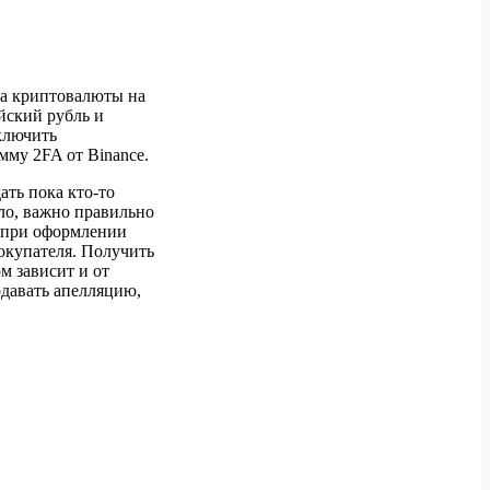
на криптовалюты на
йский рубль и
ключить
мму 2FA от Binance.
ать пока кто-то
ло, важно правильно
о при оформлении
окупателя. Получить
м зависит и от
одавать апелляцию,