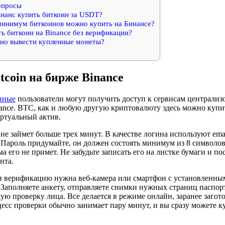
опросы
нанс купить биткоин за USDT?
минимум биткоинов можно купить на Бинансе?
ь биткоин на Binance без верификации?
но вывести купленные монеты?
tcoin на бирже Binance
нные
пользователи могут получить доступ к сервисам централиз
nce. BTC, как и любую другую криптовалюту здесь можно купит
иртуальный актив.
не займет больше трех минут. В качестве логина используют ema
 Пароль придумайте, он должен состоять минимум из 8 символов
а его не примет. Не забудьте записать его на листке бумаги и по
нта.
и верификацию нужна веб-камера или смартфон с установленн
Заполняете анкету, отправляете снимки нужных страниц паспорта
ую проверку лица. Все делается в режиме онлайн, заранее заго
сс проверки обычно занимает пару минут, и вы сразу можете ку