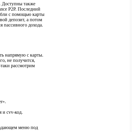
. Доступны также
ance P2P. Последний
рубли с помощью карты
ой депозит, а потом
я пассивного дохода.
ть напрямую с карты.
го, не получится,
е-таки рассмотрим
r».
 и cvv-код.
падающем меню под