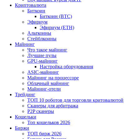
Криптовалюта
Биткоин
Биткоин (BTC)
Эфириум
Эфириум (ETH)
Альткоины
Стейблкоины
Майнинг
Что такое майнинг
Лучшие пулы
GPU-майнинг
Настройка оборудования
ASIC-майнинг
Майнинг на процессоре
Облачный майнинг
Майнинг-отели
Трейдинг
ТОП 10 роботов для торговли критовалютой
Сканеры для арбитража
P2P сканеры
Кошельки
Топ кошельков 2026
Биржи
ТОП бирж 2026