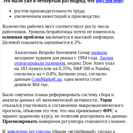
Это было уже в четвёртый раз подряд, что
обусловлено
:
ростом производительности труда;
увеличением инвестиций в производство.
Количество рабочих мест соответствует росту числа
работников. Уровень безработицы почти не изменился,
основная проблема
заключается в высокой инфляции.
Целевой показатель оценивается в 2%.
Аналитики Bespoke Investment Group
назвали
заседание худшим для рынка с 1994 года.
Акции
отреагировали падением
, индекс Dow Jones упал
на 183 пункта или на 0,35%, S&P 500 и Nasdaq
снизились на ≈ 0,8%. Биткоин упал, согласно
данным
CoinMarketCap
, одна монета стоит
дешевле $64 тыс.
Были озвучены планы реформировать систему сбора и
анализа данных об экономической активности.
Уорш
отказался участвовать в составлении макроэкономического
прогноза, объясняя это тем, что она привязывает
ФРС
к
заранее заданному курсу, не позволяя реагировать на данные.
Прогнозировать
намерения регулятора становится сложнее.
В
заявлении регулятора
убрали «ястребиный» сигнал о