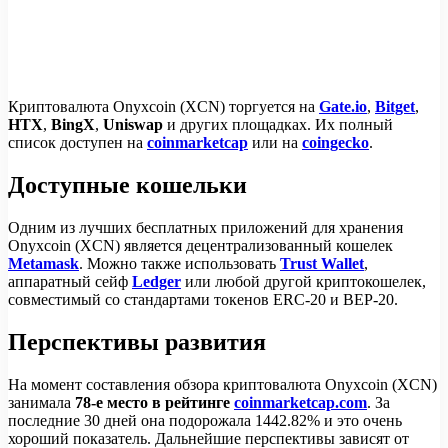
Криптовалюта Onyxcoin (XCN) торгуется на
Gate.io
,
Bitget
,
HTX
,
BingX
,
Uniswap
и других площадках. Их полный
список доступен на
coinmarketcap
или на
coingecko
.
Доступные кошельки
Одним из лучших бесплатных приложений для хранения
Onyxcoin (XCN) является децентрализованный кошелек
Metamask
. Можно также использовать
Trust Wallet
,
аппаратный сейф
Ledger
или любой другой криптокошелек,
совместимый со стандартами токенов ERC-20 и BEP-20.
Перспективы развития
На момент составления обзора криптовалюта Onyxcoin (XCN)
занимала
78-е место в рейтинге
coinmarketcap.com
. За
последние 30 дней она подорожала 1442.82% и это очень
хороший показатель. Дальнейшие перспективы зависят от