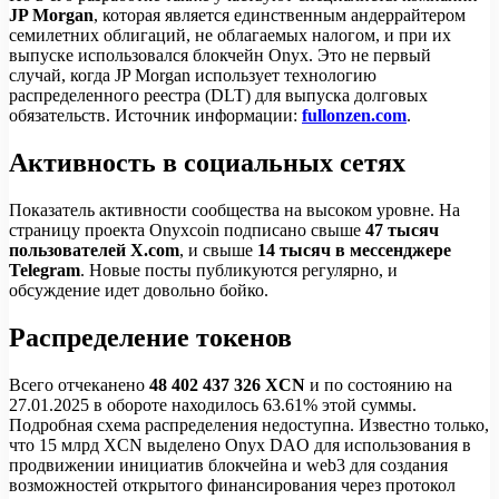
JP Morgan
, которая является единственным андеррайтером
семилетних облигаций, не облагаемых налогом, и при их
выпуске использовался блокчейн Onyx. Это не первый
случай, когда JP Morgan использует технологию
распределенного реестра (DLT) для выпуска долговых
обязательств. Источник информации:
fullonzen.com
.
Активность в социальных сетях
Показатель активности сообщества на высоком уровне. На
страницу проекта Onyxcoin подписано свыше
47 тысяч
пользователей X.com
, и свыше
14 тысяч в мессенджере
Telegram
. Новые посты публикуются регулярно, и
обсуждение идет довольно бойко.
Распределение токенов
Всего отчеканено
48 402 437 326 XCN
и по состоянию на
27.01.2025 в обороте находилось 63.61% этой суммы.
Подробная схема распределения недоступна. Известно только,
что 15 млрд XCN выделено Onyx DAO для использования в
продвижении инициатив блокчейна и web3 для создания
возможностей открытого финансирования через протокол