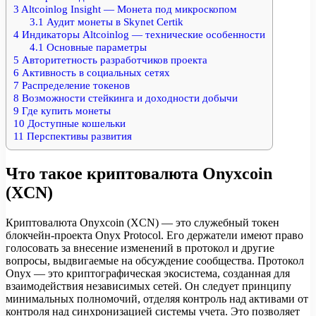
3
Altcoinlog Insight — Монета под микроскопом
3.1
Аудит монеты в Skynet Certik
4
Индикаторы Altcoinlog — технические особенности
4.1
Основные параметры
5
Авторитетность разработчиков проекта
6
Активность в социальных сетях
7
Распределение токенов
8
Возможности стейкинга и доходности добычи
9
Где купить монеты
10
Доступные кошельки
11
Перспективы развития
Что такое криптовалюта Onyxcoin
(XCN)
Криптовалюта Onyxcoin (XCN) — это служебный токен
блокчейн-проекта Onyx Protocol. Его держатели имеют право
голосовать за внесение изменений в протокол и другие
вопросы, выдвигаемые на обсуждение сообщества. Протокол
Onyx — это криптографическая экосистема, созданная для
взаимодействия независимых сетей. Он следует принципу
минимальных полномочий, отделяя контроль над активами от
контроля над синхронизацией системы учета. Это позволяет