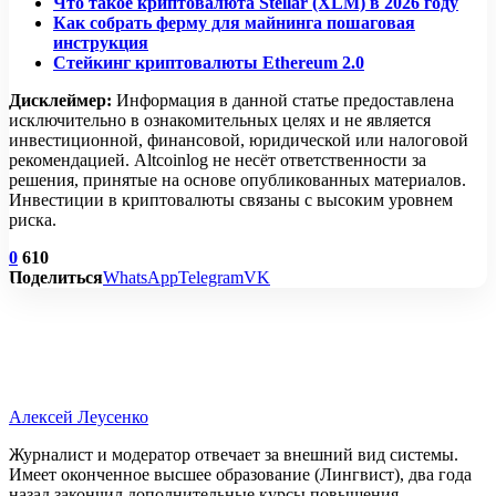
Что такое криптовалюта Stellar (XLM) в 2026 году
Как собрать ферму для майнинга пошаговая
инструкция
Стейкинг криптовалюты Ethereum 2.0
Дисклеймер:
Информация в данной статье предоставлена
исключительно в ознакомительных целях и не является
инвестиционной, финансовой, юридической или налоговой
рекомендацией. Altcoinlog не несёт ответственности за
решения, принятые на основе опубликованных материалов.
Инвестиции в криптовалюты связаны с высоким уровнем
риска.
0
610
Поделиться
WhatsApp
Telegram
VK
Алексей Леусенко
Журналист и модератор отвечает за внешний вид системы.
Имеет оконченное высшее образование (Лингвист), два года
назад закончил дополнительные курсы повышения