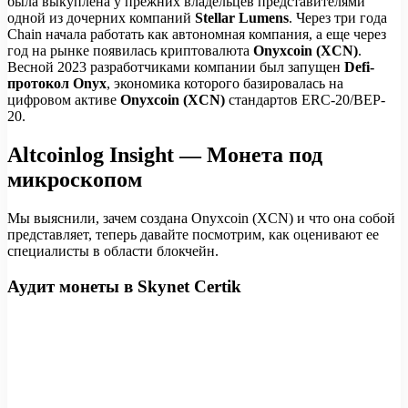
была выкуплена у прежних владельцев представителями
одной из дочерних компаний
Stellar Lumens
. Через три года
Chain начала работать как автономная компания, а еще через
год на рынке появилась криптовалюта
Onyxcoin (XCN)
.
Весной 2023 разработчиками компании был запущен
Defi-
протокол Onyx
, экономика которого базировалась на
цифровом активе
Onyxcoin (XCN)
стандартов ERC-20/BEP-
20.
Altcoinlog Insight — Монета под
микроскопом
Мы выяснили, зачем создана Onyxcoin (XCN) и что она собой
представляет, теперь давайте посмотрим, как оценивают ее
специалисты в области блокчейн.
Аудит монеты в Skynet Certik