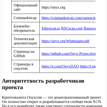
Официальный
https://onyx.org
сайт
Coinmarketcap
https://coinmarketcap.com/currencies/onyx
Блокчейн-
Etherscan.io
BSCscan.com
Basescan.org
обозреватель
Техническая
https://onyx.org/Whitepaper.pdf
документация
Страница на
https://github.com/Onyx-Protocol/onyx-pro
GitHub
Страницы в
https://x.com/OnyxDAO
https://t.me/Ony
соцсетях
Авторитетность разработчиков
проекта
Криптовалюта Onyxcoin — это децентрализованный проект.
Он полностью открыт и разрабатывается сообществом XCN.
Но в его разработке также участвуют специалисты компании