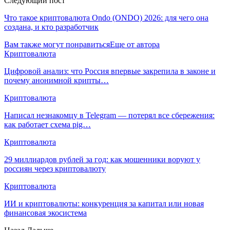
Следующий пост
Что такое криптовалюта Ondo (ONDO) 2026: для чего она
создана, и кто разработчик
Вам также могут понравиться
Еще от автора
Криптовалюта
Цифровой анализ: что Россия впервые закрепила в законе и
почему анонимной крипты…
Криптовалюта
Написал незнакомцу в Telegram — потерял все сбережения:
как работает схема pig…
Криптовалюта
29 миллиардов рублей за год: как мошенники воруют у
россиян через криптовалюту
Криптовалюта
ИИ и криптовалюты: конкуренция за капитал или новая
финансовая экосистема