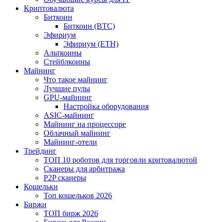
Криптовалюта
Биткоин
Биткоин (BTC)
Эфириум
Эфириум (ETH)
Альткоины
Стейблкоины
Майнинг
Что такое майнинг
Лучшие пулы
GPU-майнинг
Настройка оборудования
ASIC-майнинг
Майнинг на процессоре
Облачный майнинг
Майнинг-отели
Трейдинг
ТОП 10 роботов для торговли критовалютой
Сканеры для арбитража
P2P сканеры
Кошельки
Топ кошельков 2026
Биржи
ТОП бирж 2026