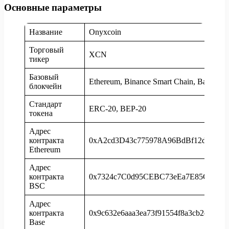
Основные параметры
Название
Onyxcoin
Торговый
XCN
тикер
Базовый
Ethereum, Binance Smart Chain, Base
блокчейн
Стандарт
ERC-20, BEP-20
токена
Адрес
контракта
0xA2cd3D43c775978A96BdBf12d733D
Ethereum
Адрес
контракта
0x7324c7C0d95CEBC73eEa7E85CbAac0
BSC
Адрес
контракта
0x9c632e6aaa3ea73f91554f8a3cb2ed2f29
Base