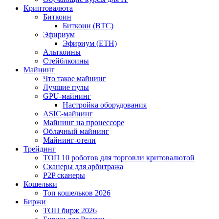
Криптовалюта
Биткоин
Биткоин (BTC)
Эфириум
Эфириум (ETH)
Альткоины
Стейблкоины
Майнинг
Что такое майнинг
Лучшие пулы
GPU-майнинг
Настройка оборудования
ASIC-майнинг
Майнинг на процессоре
Облачный майнинг
Майнинг-отели
Трейдинг
ТОП 10 роботов для торговли критовалютой
Сканеры для арбитража
P2P сканеры
Кошельки
Топ кошельков 2026
Биржи
ТОП бирж 2026