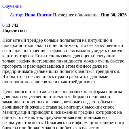
Обучение
Автор:
Инна Янитос
Последнее обновление:
Янв 30, 2026
0
13 742
Поделиться
Неопытный трейдер больше полагается на интуицию и
поверхностный анализ и не понимает, что без качественного
софта для построения графиков невозможно увидеть полную
картину торгов. Если использовать для оценки ситуации
только график поставщика ликвидности можно очень быстро
прогореть и разочаровавшись в этом бизнесе даже не
предпринимать дальнейших попыток заняться трейдингом.
Чтобы этого не случилось нужно работать с данными
посторонних сервисов таких как трейдингвью.
Цена одного и того же актива на разных платформах иногда
довольно существенно отличается. Биржи специально
заманивают крупных игроков, которые создают объем и
вычищают биржевые стаканы, имитируя высокий спрос.
Манипуляции приводят к искажению графика котировок на
один и тот же актив, преувеличивая или понижая его
реальную стоимость. Полагаясь на информацию конкретного
брокера или биржи можно ошибиться в расчетах.