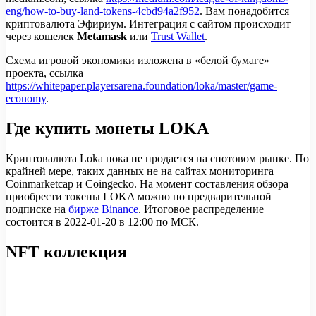
eng/how-to-buy-land-tokens-4cbd94a2f952
. Вам понадобится
криптовалюта Эфириум. Интеграция с сайтом происходит
через кошелек
Metamask
или
Trust Wallet
.
Схема игровой экономики изложена в «белой бумаге»
проекта, ссылка
https://whitepaper.playersarena.foundation/loka/master/game-
economy
.
Где купить монеты LOKA
Криптовалюта Loka пока не продается на спотовом рынке. По
крайней мере, таких данных не на сайтах мониторинга
Сoinmarketcap и Сoingecko. На момент составления обзора
приобрести токены LOKA можно по предварительной
подписке на
бирже Binance
. Итоговое распределение
состоится в 2022-01-20 в 12:00 по МСК.
NFT коллекция