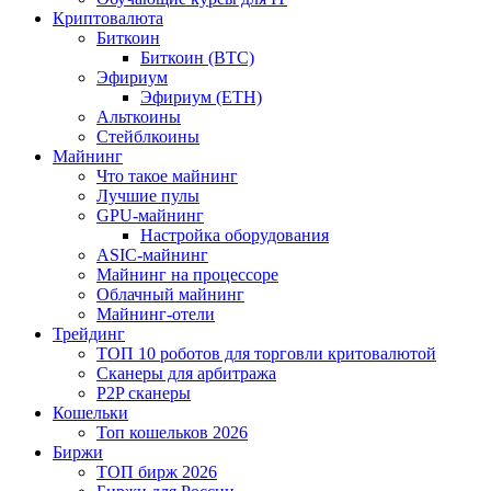
Криптовалюта
Биткоин
Биткоин (BTC)
Эфириум
Эфириум (ETH)
Альткоины
Стейблкоины
Майнинг
Что такое майнинг
Лучшие пулы
GPU-майнинг
Настройка оборудования
ASIC-майнинг
Майнинг на процессоре
Облачный майнинг
Майнинг-отели
Трейдинг
ТОП 10 роботов для торговли критовалютой
Сканеры для арбитража
P2P сканеры
Кошельки
Топ кошельков 2026
Биржи
ТОП бирж 2026