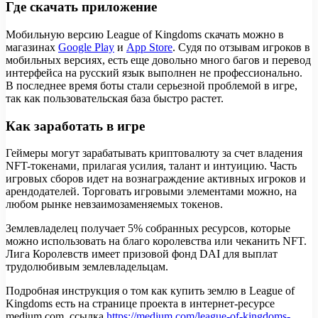
Где скачать приложение
Мобильную версию League of Kingdoms скачать можно в
магазинах
Google Play
и
App Store
. Судя по отзывам игроков в
мобильных версиях, есть еще довольно много багов и перевод
интерфейса на русский язык выполнен не профессионально.
В последнее время боты стали серьезной проблемой в игре,
так как пользовательская база быстро растет.
Как заработать в игре
Геймеры могут зарабатывать криптовалюту за счет владения
NFT-токенами, прилагая усилия, талант и интуицию. Часть
игровых сборов идет на вознаграждение активных игроков и
арендодателей. Торговать игровыми элементами можно, на
любом рынке невзаимозаменяемых токенов.
Землевладелец получает 5% собранных ресурсов, которые
можно использовать на благо королевства или чеканить NFT.
Лига Королевств имеет призовой фонд DAI для выплат
трудолюбивым землевладельцам.
Подробная инструкция о том как купить землю в League of
Kingdoms есть на странице проекта в интернет-ресурсе
medium.com, ссылка
https://medium.com/league-of-kingdoms-