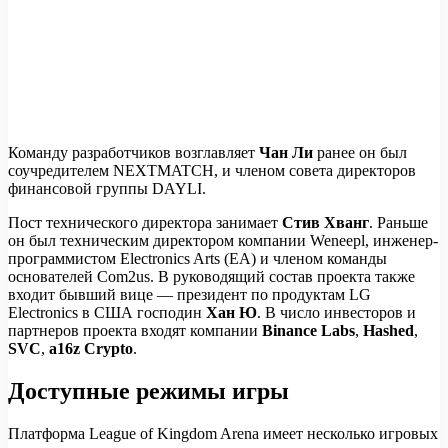
Команду разработчиков возглавляет
Чан Ли
ранее он был
соучредителем NEXTMATCH, и членом совета директоров
финансовой группы DAYLI.
Пост технического директора занимает
Стив Хванг
. Раньше
он был техническим директором компании Weneepl, инженер-
программистом Electronics Arts (EA) и членом команды
основателей Com2us. В руководящий состав проекта также
входит бывший вице — президент по продуктам LG
Electronics в США господин
Хан Ю
. В число инвесторов и
партнеров проекта входят компании
Binance Labs
,
Hashed
,
SVC
,
a16z Crypto
.
Доступные режимы игры
Платформа League of Kingdom Arena имеет несколько игровых