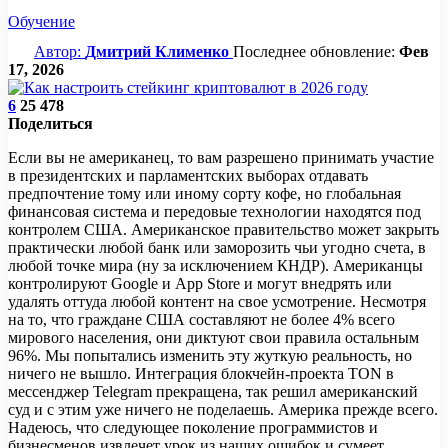
Обучение
Автор:
Дмитрий Клименко
Последнее обновление:
Фев
17, 2026
6
25 478
Поделиться
Если вы не американец, то вам разрешено принимать участие
в президентских и парламентских выборах отдавать
предпочтение тому или иному сорту кофе, но глобальная
финансовая система и передовые технологии находятся под
контролем США. Американское правительство может закрыть
практически любой банк или заморозить чьи угодно счета, в
любой точке мира (ну за исключением КНДР). Американцы
контролируют Google и App Store и могут внедрять или
удалять оттуда любой контент на свое усмотрение. Несмотря
на то, что граждане США составляют не более 4% всего
мирового населения, они диктуют свои правила остальным
96%. Мы попытались изменить эту жуткую реальность, но
ничего не вышло. Интеграция блокчейн-проекта TON в
мессенджер Telegram прекращена, так решил американский
суд и с этим уже ничего не поделаешь. Америка прежде всего.
Надеюсь, что следующее поколение программистов и
бизнесменов извлечет урок из наших ошибок и сумеет