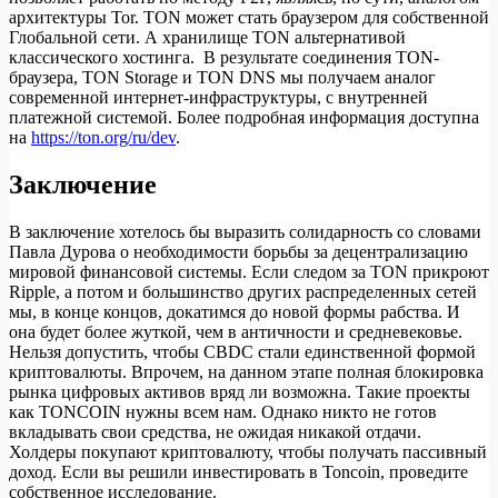
архитектуры Tor. TON может стать браузером для собственной
Глобальной сети. А хранилище TON альтернативой
классического хостинга. В результате соединения TON-
браузера, TON Storage и TON DNS мы получаем аналог
современной интернет-инфраструктуры, с внутренней
платежной системой. Более подробная информация доступна
на
https://ton.org/ru/dev
.
Заключение
В заключение хотелось бы выразить солидарность со словами
Павла Дурова о необходимости борьбы за децентрализацию
мировой финансовой системы. Если следом за TON прикроют
Ripple, а потом и большинство других распределенных сетей
мы, в конце концов, докатимся до новой формы рабства. И
она будет более жуткой, чем в античности и средневековье.
Нельзя допустить, чтобы CBDC стали единственной формой
криптовалюты. Впрочем, на данном этапе полная блокировка
рынка цифровых активов вряд ли возможна. Такие проекты
как TONCOIN нужны всем нам. Однако никто не готов
вкладывать свои средства, не ожидая никакой отдачи.
Холдеры покупают криптовалюту, чтобы получать пассивный
доход. Если вы решили инвестировать в Toncoin, проведите
собственное исследование.