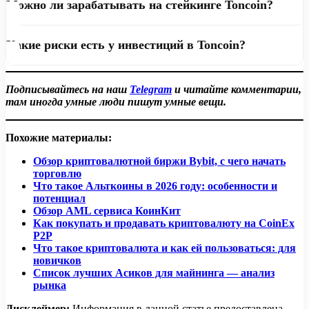
онлайн-обменники и Telegram-боты. Чаще всего
Можно ли зарабатывать на стейкинге Toncoin?
Tonhub, @wallet в Telegram, а также мультивалютные
требуется пройти базовую верификацию личности
кошельки и аппаратные сейфы Ledger. Для
Да, Toncoin поддерживает стейкинг через пулы
(KYC).
долгосрочного хранения рекомендуется использовать
Какие риски есть у инвестиций в Toncoin?
номинаторов. Пользователи могут делегировать TON
некостодиальные кошельки с сохранением seed-фразы
валидаторам и получать вознаграждение, не запуская
Основные риски Toncoin связаны с волатильностью
офлайн.
собственный узел. Доходность зависит от условий пула
Подписывайтесь на наш
рынка, регуляторными ограничениями,
Telegram
и читайте комментарии,
и загрузки сети.
там иногда умные люди пишут умные вещи.
технологическими уязвимостями смарт-контрактов и
зависимостью экосистемы от развития инфраструктуры
Похожие материалы:
TON. Инвестиции в TON подходят только
пользователям, готовым к высоким рискам.
Обзор криптовалютной биржи Bybit, с чего начать
торговлю
Что такое Альткоины в 2026 году: особенности и
потенциал
Обзор AML сервиса КоинКит
Как покупать и продавать криптовалюту на CoinEx
P2P
Что такое криптовалюта и как ей пользоваться: для
новичков
Список лучших Асиков для майнинга — анализ
рынка
Дисклеймер:
Информация в данной статье предоставлена