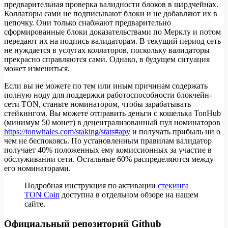
предварительная проверка валидности блоков в шардчейнах.
Коллаторы сами не подписывают блоки и не добавляют их в
цепочку. Они только снабжают предварительно
сформированные блоки доказательствами по Мерклу и потом
передают их на подпись валидаторам. В текущий период сеть
не нуждается в услугах коллаторов, поскольку валидаторы
прекрасно справляются сами. Однако, в будущем ситуация
может измениться.
Если вы не можете по тем или иным причинам содержать
полную ноду для поддержки работоспособности блокчейн-
сети TON, станьте номинатором, чтобы зарабатывать
стейкингом. Вы можете отправить деньги с кошелька TonHub
(минимум 50 монет) в децентрализованный пул номинаторов
https://tonwhales.com/staking/stats#apy
и получать прибыль ни о
чем не беспокоясь. По установленным правилам валидатор
получает 40% положенных ему комиссионных за участие в
обслуживании сети. Остальные 60% распределяются между
его номинаторами.
Подробная инструкция по активации
стекинга
TON Coin
доступна в отдельном обзоре на нашем
сайте.
Официальный репозиторий Github