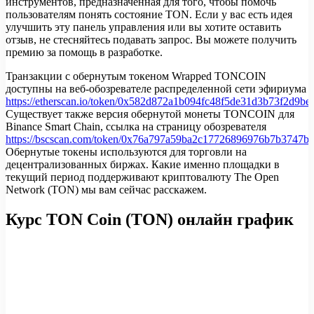
инструментов, предназначенная для того, чтобы помочь
пользователям понять состояние TON. Если у вас есть идея
улучшить эту панель управления или вы хотите оставить
отзыв, не стесняйтесь подавать запрос. Вы можете получить
премию за помощь в разработке.
Транзакции с обернутым токеном Wrapped TONCOIN
доступны на веб-обозревателе распределенной сети эфириума
https://etherscan.io/token/0x582d872a1b094fc48f5de31d3b73f2d9be
Существует также версия обернутой монеты TONCOIN для
Binance Smart Chain, ссылка на страницу обозревателя
https://bscscan.com/token/0x76a797a59ba2c17726896976b7b3747b
Обернутые токены используются для торговли на
децентрализованных биржах. Какие именно площадки в
текущий период поддерживают криптовалюту The Open
Network (TON) мы вам сейчас расскажем.
Курс TON Coin (TON) онлайн график