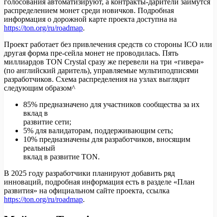
голосования автоматизируют, а контракты-дарители займутся
распределением монет среди новичков. Подробная
информация о дорожной карте проекта доступна на
https://ton.org/ru/roadmap
.
Проект работает без привлечения средств со стороны ICO или
другая форма пре-сейла монет не проводилась. Пять
миллиардов TON Crystal сразу же перевели на три «гивера»
(по английский даритель), управляемые мультиподписями
разработчиков. Схема распределения на узлах выглядит
следующим образом^
85% предназначено для участников сообщества за их
вклад в
развитие сети;
5% для валидаторам, поддерживающим сеть;
10% предназначены для разработчиков, вносящим
реальный
вклад в развитие TON.
В 2025 году разработчики планируют добавить ряд
инноваций, подробная информация есть в разделе «План
развития» на официальном сайте проекта, ссылка
https://ton.org/ru/roadmap
.