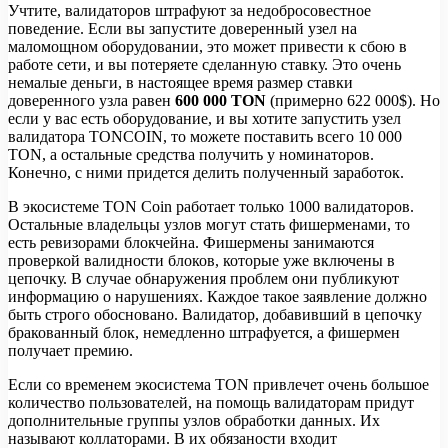
Учтите, валидаторов штрафуют за недобросовестное
поведение. Если вы запустите доверенный узел на
маломощном оборудовании, это может привести к сбою в
работе сети, и вы потеряете сделанную ставку. Это очень
немалые деньги, в настоящее время размер ставки
доверенного узла равен
600 000 TON
(примерно 622 000$). Но
если у вас есть оборудование, и вы хотите запустить узел
валидатора TONCOIN, то можете поставить всего 10 000
TON, а остальные средства получить у номинаторов.
Конечно, с ними придется делить полученный заработок.
В экосистеме TON Coin работает только 1000 валидаторов.
Остальные владельцы узлов могут стать фишерменами, то
есть ревизорами блокчейна. Фишермены занимаются
проверкой валидности блоков, которые уже включены в
цепочку. В случае обнаружения проблем они публикуют
информацию о нарушениях. Каждое такое заявление должно
быть строго обосновано. Валидатор, добавивший в цепочку
бракованный блок, немедленно штрафуется, а фишермен
получает премию.
Если со временем экосистема TON привлечет очень большое
количество пользователей, на помощь валидаторам придут
дополнительные группы узлов обработки данных. Их
называют коллаторами. В их обязаности входит