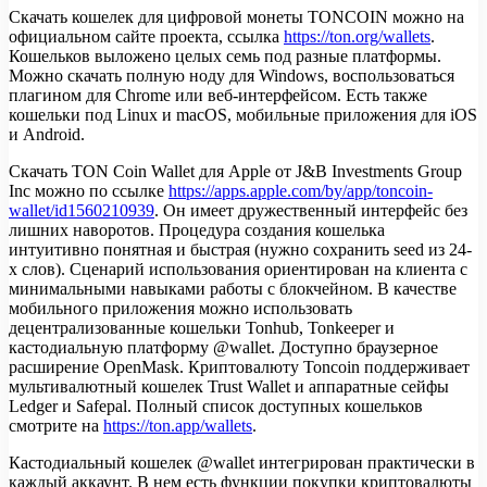
Скачать кошелек для цифровой монеты TONCOIN можно на
официальном сайте проекта, ссылка
https://ton.org/wallets
.
Кошельков выложено целых семь под разные платформы.
Можно скачать полную ноду для Windows, воспользоваться
плагином для Сhrome или веб-интерфейсом. Есть также
кошельки под Linux и macOS, мобильные приложения для iOS
и Android.
Скачать TON Coin Wallet для Apple от J&B Investments Group
Inc можно по ссылке
https://apps.apple.com/by/app/toncoin-
wallet/id1560210939
. Он имеет дружественный интерфейс без
лишних наворотов. Процедура создания кошелька
интуитивно понятная и быстрая (нужно сохранить seed из 24-
х слов). Сценарий использования ориентирован на клиента с
минимальными навыками работы с блокчейном. В качестве
мобильного приложения можно использовать
децентрализованные кошельки Tonhub, Tonkeeper и
кастодиальную платформу @wallet. Доступно браузерное
расширение OpenMask. Криптовалюту Toncoin поддерживает
мультивалютный кошелек Trust Wallet и аппаратные сейфы
Ledger и Safepal. Полный список доступных кошельков
смотрите на
https://ton.app/wallets
.
Кастодиальный кошелек @wallet интегрирован практически в
каждый аккаунт. В нем есть функции покупки криптовалюты