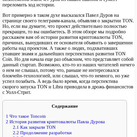
переломить ход истории.
Вот примерно в таком духе высказался Павел Дуров на
странице своего телеграмм-канала, объявляя о закрытии TON.
Но, если вы думаете, что проект действительно полностью
прекращен, то вы ошибаетесь. В этом обзоре мы подробно
расскажем вам об истории развития криптовалюты TON,
причинах, вынудивших ее основателя объявить о завершении
работы над проектом. А также о людях, подхвативших
упавшее знамя и дальнейших перспективах развития TON
Coin. Но для начала еще раз объясним, что представляет собой
данный стартап. Возможно, кто-то из наших читателей ничего
о нем не слышал, потому что, раньше не интересовался
блокчейн-технологией, или слышал, что-то немного, но уже
успел позабыть. А ведь было время, когда перспектива
скорого запуска TON и Libra приводила в дрожь финансистов
с Уолл-Стрит.
Содержание
1
Что такое Toncoin
2
История развития криптовалюты Павла Дурова
2.1
Как закрыли TON
2.2
Продолжение разработки