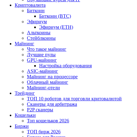
Криптовалюта
Биткоин
Биткоин (BTC)
Эфириум
Эфириум (ETH)
Альткоины
Стейблкоины
Майнинг
Что такое майнинг
Лучшие пулы
GPU-майнинг
Настройка оборудования
ASIC-майнинг
Майнинг на процессоре
Облачный майнинг
Майнинг-отели
Трейдинг
ТОП 10 роботов для торговли критовалютой
Сканеры для арбитража
P2P сканеры
Кошельки
Топ кошельков 2026
Биржи
ТОП бирж 2026