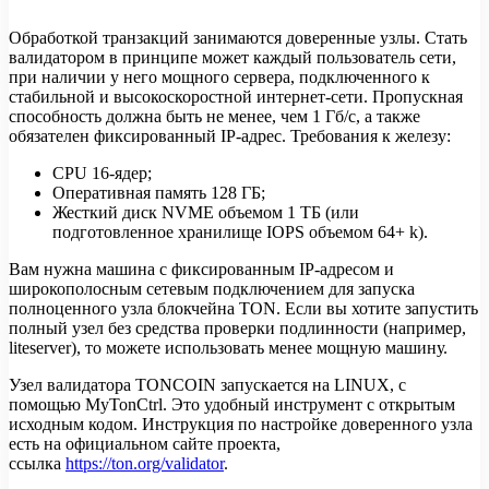
Обработкой транзакций занимаются доверенные узлы. Стать
валидатором в принципе может каждый пользователь сети,
при наличии у него мощного сервера, подключенного к
стабильной и высокоскоростной интернет-сети. Пропускная
способность должна быть не менее, чем 1 Гб/с, а также
обязателен фиксированный IP-адрес. Требования к железу:
CPU 16-ядер;
Оперативная память 128 ГБ;
Жесткий диск NVME объемом 1 ТБ (или
подготовленное хранилище IOPS объемом 64+ k).
Вам нужна машина с фиксированным IP-адресом и
широкополосным сетевым подключением для запуска
полноценного узла блокчейна TON. Если вы хотите запустить
полный узел без средства проверки подлинности (например,
liteserver), то можете использовать менее мощную машину.
Узел валидатора TONCOIN запускается на LINUX, с
помощью MyTonCtrl. Это удобный инструмент с открытым
исходным кодом. Инструкция по настройке доверенного узла
есть на официальном сайте проекта,
ссылка
https://ton.org/validator
.