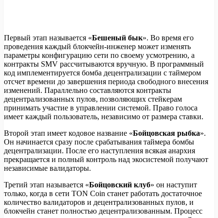
Первый этап называется «
Бешеный бык
». Во время его
проведения каждый блокчейн-инженер может изменять
параметры конфигурацию сети по своему усмотрению, а
контракты SMV рассчитываются вручную. В программный
код имплементируется бомба децентрализации с таймером
отсчет времени до завершения периода свободного внесения
изменений. Параллельно составляются контракты
децентрализованных пулов, позволяющих стейкерам
принимать участие в управлении системой. Право голоса
имеет каждый пользователь, независимо от размера ставки.
Второй этап имеет кодовое название «
Бойцовская рыбка
».
Он начинается сразу после срабатывания таймера бомбы
децентрализации. После его наступления всякая анархия
прекращается и полный контроль над экосистемой получают
независимые валидаторы.
Третий этап называется «
Бойцовский клуб
» он наступит
только, когда в сети TON Coin станет работать достаточное
количество валидаторов и децентрализованных пулов, и
блокчейн станет полностью децентрализованным. Процесс