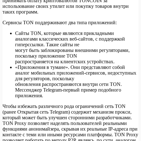
принимать оплату криптовалютой TONCOIN за
использование своих утилит или покупку товаров внутри
таких программ.
Сервисы TON поддерживают два типа приложений:
Сайты TON, которые являются прикладными
аналогами классических веб-сайтов, с поддержкой
гиперссылки. Такие сайты не
могут быть заблокированы внешними регуляторами,
поскольку приложение TON
распространяется на клиентских устройствах.
«Приложения в тумане». Они представляют собой
аналог мобильных приложений-сервисов, недоступных
для регуляторов, поскольку
обновления распространяются внутри сети TON.
Мессенджер Telegram-первый пример подобного
приложения.
Чтобы избежать различного рода ограничений сеть TON
(ранее Открытая сеть Telegram) содержит механизм прокси,
который может быть улучшен сторонними разработчиками.
TON Proxy позволяет наделять пользователей реальными
функциями анонимайзера, скрывая их реальные IP-адреса при
контакте с теми или иными ресурсами платформы. TON Proxy
позволяет работать по методу P2P, являясь, по сути, аналогом