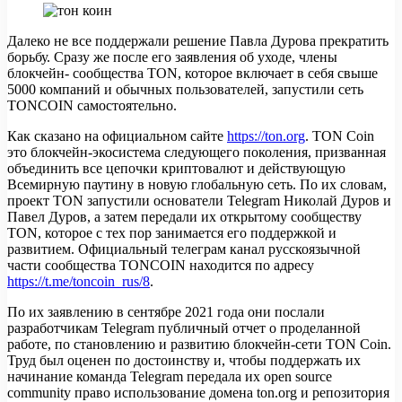
Далеко не все поддержали решение Павла Дурова прекратить
борьбу. Сразу же после его заявления об уходе, члены
блокчейн- сообщества TON, которое включает в себя свыше
5000 компаний и обычных пользователей, запустили сеть
TONCOIN самостоятельно.
Как сказано на официальном сайте
https://ton.org
. TON Coin
это блокчейн-экосистема следующего поколения, призванная
объединить все цепочки криптовалют и действующую
Всемирную паутину в новую глобальную сеть. По их словам,
проект TON запустили основатели Telegram Николай Дуров и
Павел Дуров, а затем передали их открытому сообществу
TON, которое с тех пор занимается его поддержкой и
развитием. Официальный телеграм канал русскоязычной
части сообщества TONCOIN находится по адресу
https://t.me/toncoin_rus/8
.
По их заявлению в сентябре 2021 года они послали
разработчикам Telegram публичный отчет о проделанной
работе, по становлению и развитию блокчейн-сети TON Coin.
Труд был оценен по достоинству и, чтобы поддержать их
начинание команда Telegram передала их open source
community право использование домена ton.org и репозитория