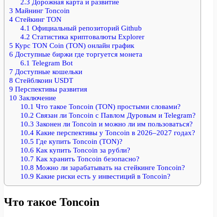
2.3
Дорожная карта и развитие
3
Майнинг Toncoin
4
Стейкинг TON
4.1
Официальный репозиторий Github
4.2
Статистика криптовалюты Explorer
5
Курс TON Coin (TON) онлайн график
6
Доступные биржи где торгуется монета
6.1
Telegram Bot
7
Доступные кошельки
8
Стейблкоин USDT
9
Перспективы развития
10
Заключение
10.1
Что такое Toncoin (TON) простыми словами?
10.2
Связан ли Toncoin с Павлом Дуровым и Telegram?
10.3
Законен ли Toncoin и можно ли им пользоваться?
10.4
Какие перспективы у Toncoin в 2026–2027 годах?
10.5
Где купить Toncoin (TON)?
10.6
Как купить Toncoin за рубли?
10.7
Как хранить Toncoin безопасно?
10.8
Можно ли зарабатывать на стейкинге Toncoin?
10.9
Какие риски есть у инвестиций в Toncoin?
Что такое Toncoin