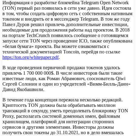
Информация о разработке блокчейна Telegram Open Network
(TON) первый раз появилась в сети уже давно. Идея состояла
в том, чтобы создать цифровую сеть с собственным нативным
токеном и внедрить ее в мессенджер Telegram. В том же году
Павел Дуров решил привлечь дополнительные инвестиции,
необходимые для продолжения работы над проектом. В 2018
на портале TechCrunch появилось сообщение о готовящемся
запуске сети TON через проведение ICO, также опубликована
«белая бумага» проекта. Вы можете ознакомиться с
технической документацией Toncoin, перейдя по ссылке
https://ton.org/whitepaper.pdf
.
В ходе проведения первичной продажи токенов удалось
привлечь 1 700 000 000$. В числе инвесторов были такие
известные люди, как Роман Абрамович, сооснователь Qiwi
Сергей Солонин и один из учредителей «Вимм-Билль-Данн»
Давид Якобашвили.
В течение года концепция пережила несколько редакций.
Криптосеть TON должна была обрабатывать миллион
транзакций в секунду, уметь преодолевать блокировку TON
Proxy, располагать системой доменных имен, файловым
хранилищем, платформой для интеграции сторонних
сервисов и другими элементами. Инвесторы должны
получить свои токены до 31.10.2021, но в дело вмешалась