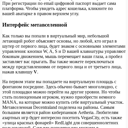
При регистрации по email цифровой паспорт выдает сама
платформа. Чтобы увидеть адрес кошелька, кликните по
вашей аватарке в правом верхнем углу.
Интерфейс метавселенной
Как только вы попали в виртуальный мир, небольшой
летающий робот объясняет основы, но любой, кто играл в
шутер от первого лица, будет знаком с основными элементами
управления: кнопки W, A, S и D вашей клавиатуры управляют
боковым движением, мышь перемещает ваши глаза, а пробел
заставляет вас прыгать. Вы также можете переключаться
между представлениями от первого лица и от третьего лица,
нажав клавишу
V
.
На первом этапе вы попадаете на виртуальную площадь с
фонтаном посредине. Здесь обычно бывает многолюдно, с
этой площадки можно перейти на другие уровни. Но чтобы
стать полноценным игроком, нужно приобрести немного
MANA, на которые можно купить себе виртуальный участок.
Метавселенная Decentraland поделена на районы. Самым
большим является район киберпанков Aetheria. Любителям
азартных игр будет интересно посетить VegasCity, есть также
«улица красных фонарей» RedLight для совершеннолетних
пользователей. Самыми популярными местами в