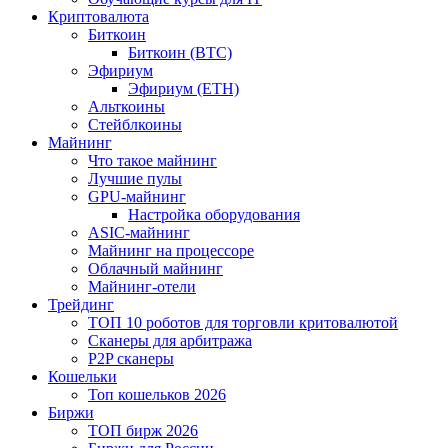
Криптовалюта
Биткоин
Биткоин (BTC)
Эфириум
Эфириум (ETH)
Альткоины
Стейблкоины
Майнинг
Что такое майнинг
Лучшие пулы
GPU-майнинг
Настройка оборудования
ASIC-майнинг
Майнинг на процессоре
Облачный майнинг
Майнинг-отели
Трейдинг
ТОП 10 роботов для торговли критовалютой
Сканеры для арбитража
P2P сканеры
Кошельки
Топ кошельков 2026
Биржи
ТОП бирж 2026