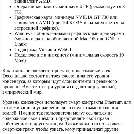
эквивалент AMD.
Оперативная память: минимум 4 ГБ (рекомендуется 8
ГБ)
Графическая карта: минимум NVIDIA GT 730 или
эквивалент AMD (при 16ГБ ОЗУ игра запускается на
встроенной графике).
Windows с обновленными графическими драйверами
(можно играть на обновленной Mac OS или GNU /
Linux)
Поддержка Vulkan и WebGL
Подключение к интернету (минимальная скорость 10
Мб/с)
Как и многие блокчейн-проекты, программный стек
Decentraland состоит из трех слоев: нижнего уровня
консенсуса, за которым идут слои контента и реального
времени. Вместе эти три уровня создают виртуальный,
эмпирический мир.
Уровень консенсуса использует смарт-контракты Ethereum для
отслеживания и управления доказательствами владения
землей. Именно так пользователи могут ссылаться на
содержимое своей земли и представлять свои права
собственности другим лицам. Также можно использовать
смарт-контракт, чтобы узнать, кому принадлежат другие