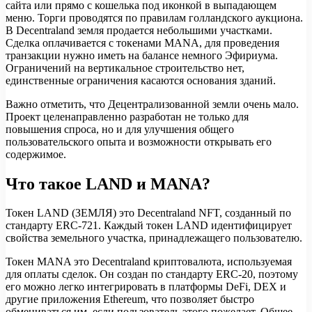
сайта или прямо с кошелька под иконкой в выпадающем
меню. Торги проводятся по правилам голландского аукциона.
В Decentraland земля продается небольшими участками.
Сделка оплачивается с токенами MANA, для проведения
транзакции нужно иметь на балансе немного Эфириума.
Ограничений на вертикальное строительство нет,
единственные ограничения касаются основания зданий.
Важно отметить, что Децентрализованной земли очень мало.
Проект целенаправленно разработан не только для
повышения спроса, но и для улучшения общего
пользовательского опыта и возможности открывать его
содержимое.
Что такое LAND и MANA?
Токен LAND (ЗЕМЛЯ) это Decentraland NFT, созданный по
стандарту ERC-721. Каждый токен LAND идентифицирует
свойства земельного участка, принадлежащего пользователю.
Токен MANA это Decentraland криптовалюта, используемая
для оплаты сделок. Он создан по стандарту ERC-20, поэтому
его можно легко интегрировать в платформы DeFi, DEX и
другие приложения Ethereum, что позволяет быстро
обмениваться им, если пользователь этого пожелает. Общее