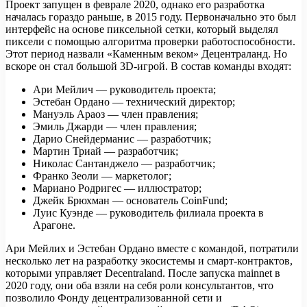
Проект запущен в феврале 2020, однако его разработка
началась гораздо раньше, в 2015 году. Первоначально это был
интерфейс на основе пиксельной сетки, который выделял
пиксели с помощью алгоритма проверки работоспособности.
Этот период назвали «Каменным веком» Децентраланд. Но
вскоре он стал большой 3D-игрой. В состав команды входят:
Ари Мейлич — руководитель проекта;
Эстебан Ордано — технический директор;
Мануэль Араоз — член правления;
Эмиль Джарди — член правления;
Дарио Снейдерманис — разработчик;
Мартин Триай — разработчик;
Николас Сантанджело — разработчик;
Франко Зеоли — маркетолог;
Мариано Родригес — иллюстратор;
Джейк Брюхман — основатель CoinFund;
Луис Куэнде — руководитель филиала проекта в
Арагоне.
Ари Мейлих и Эстебан Ордано вместе с командой, потратили
несколько лет на разработку экосистемы и смарт-контрактов,
которыми управляет Decentraland. После запуска mainnet в
2020 году, они оба взяли на себя роли консультантов, что
позволило Фонду децентрализованной сети и