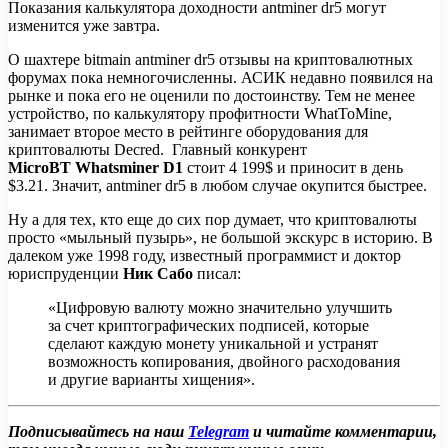
Показания калькулятора доходности antminer dr5 могут
изменится уже завтра.
О шахтере bitmain antminer dr5 отзывы на криптовалютных
форумах пока немногочисленны. АСИК недавно появился на
рынке и пока его не оценили по достоинству. Тем не менее
устройство, по калькулятору профитности WhatToMine,
занимает второе место в рейтинге оборудования для
криптовалюты Decred. Главный конкурент
MicroBT Whatsminer D1
стоит 4 199$ и приносит в день
$3.21. Значит, antminer dr5 в любом случае окупится быстрее.
Ну а для тех, кто еще до сих пор думает, что криптовалюты
просто «мыльный пузырь», не большой экскурс в историю. В
далеком уже 1998 году, известный программист и доктор
юриспруденции
Ник Сабо
писал:
«Цифровую валюту можно значительно улучшить
за счет криптографических подписей, которые
сделают каждую монету уникальной и устранят
возможность копирования, двойного расходования
и другие варианты хищения».
Подписывайтесь на наш
Telegram
и читайте комментарии,