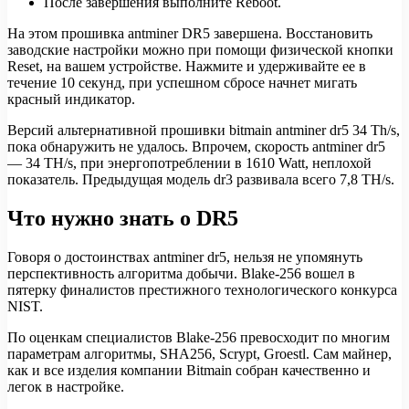
После завершения выполните Reboot.
На этом прошивка antminer DR5 завершена. Восстановить
заводские настройки можно при помощи физической кнопки
Reset, на вашем устройстве. Нажмите и удерживайте ее в
течение 10 секунд, при успешном сбросе начнет мигать
красный индикатор.
Версий альтернативной прошивки bitmain antminer dr5 34 Th/s,
пока обнаружить не удалось. Впрочем, скорость antminer dr5
— 34 TH/s, при энергопотреблении в 1610 Watt, неплохой
показатель. Предыдущая модель dr3 развивала всего 7,8 TH/s.
Что нужно знать о DR5
Говоря о достоинствах antminer dr5, нельзя не упомянуть
перспективность алгоритма добычи. Blake-256 вошел в
пятерку финалистов престижного технологического конкурса
NIST.
По оценкам специалистов Blake-256 превосходит по многим
параметрам алгоритмы, SHA256, Scrypt, Groestl. Сам майнер,
как и все изделия компании Bitmain собран качественно и
легок в настройке.