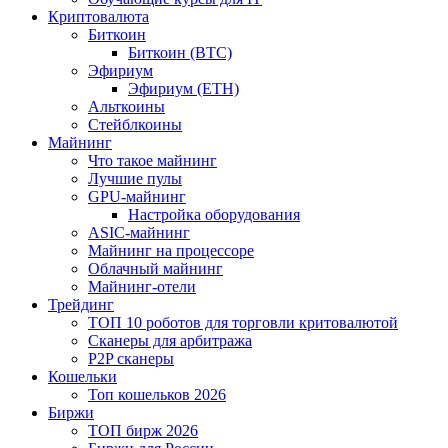
Криптовалюта
Биткоин
Биткоин (BTC)
Эфириум
Эфириум (ETH)
Альткоины
Стейблкоины
Майнинг
Что такое майнинг
Лучшие пулы
GPU-майнинг
Настройка оборудования
ASIC-майнинг
Майнинг на процессоре
Облачный майнинг
Майнинг-отели
Трейдинг
ТОП 10 роботов для торговли критовалютой
Сканеры для арбитража
P2P сканеры
Кошельки
Топ кошельков 2026
Биржи
ТОП бирж 2026