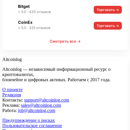
Bitget
Торговать →
⭐ 5.0 · 430 отзывов
CoinEx
Торговать →
⭐ 5.0 · 325 отзывов
Смотреть все →
Altcoinlog
Altcoinlog — независимый информационный ресурс о
криптовалютах,
блокчейне и цифровых активах. Работаем с 2017 года.
О проекте
Редакция
Контакты:
support@altcoinlog.com
Реклама:
sales@altcoinlog.com
Работа:
job@altcoinlog.com
Предупреждение о рисках
Пользовательское соглашение