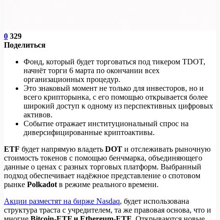
0
329
Поделиться
Фонд, который будет торговаться под тикером TDOT,
начнёт торги 6 марта по окончании всех
организационных процедур.
Это знаковый момент не только для инвесторов, но и
всего крипторынка, с его помощью открывается более
широкий доступ к одному из перспективных цифровых
активов.
Событие отражает институциональный спрос на
диверсифицированные криптоактивы.
ETF
будет напрямую владеть
DOT
и отслеживать рыночную
стоимость токенов с помощью бенчмарка, объединяющего
данные о ценах с разных торговых платформ. Выбранный
подход обеспечивает надёжное представление о спотовом
рынке
Polkadot
в режиме реального времени.
Акции разместят на бирже Nasdaq
, будет использована
структура траста с учредителем, та же правовая основа, что и
многие
Bitcoin-ETF и Ethereum-ETF
. Открываются новые