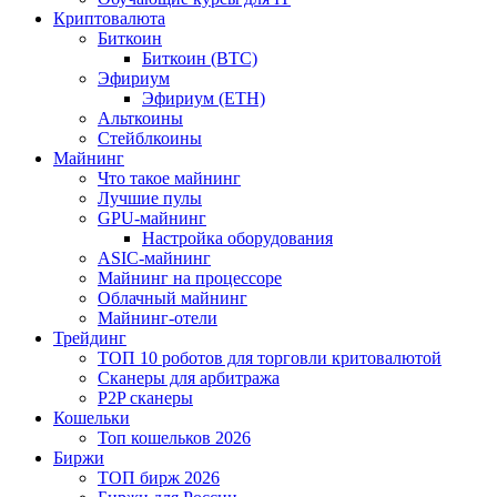
Криптовалюта
Биткоин
Биткоин (BTC)
Эфириум
Эфириум (ETH)
Альткоины
Стейблкоины
Майнинг
Что такое майнинг
Лучшие пулы
GPU-майнинг
Настройка оборудования
ASIC-майнинг
Майнинг на процессоре
Облачный майнинг
Майнинг-отели
Трейдинг
ТОП 10 роботов для торговли критовалютой
Сканеры для арбитража
P2P сканеры
Кошельки
Топ кошельков 2026
Биржи
ТОП бирж 2026