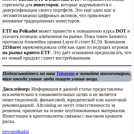
горизонты для
инвесторов
, которые задумываются о
диверсификации своего портфеля. Это ещё один шаг к
легимитизациии цифровых активов, что привлекает
внимание традиционных инвесторов.
ETF на Polkadot
может привести к повышению курса
DOT
и
усилить позиции альткоинов на рынке. Пока токен базового
протокола блокчейна уровня Layer-0 стоит $1,50. Компания
21Shares
зарекомендовала себя как один из ведущих игроков
на рынке крипто-ETF
. Это даёт основания предполагать, что
их новый продукт станет востребованным.
Подписывайтесь на наш
Telegram
и читайте комментарии,
там иногда умные люди пишут умные вещи.
Дисклеймер:
Информация в данной статье предоставлена
исключительно в ознакомительных целях и не является
инвестиционной, финансовой, юридической или налоговой
рекомендацией. Altcoinlog не несёт ответственности за
решения, принятые на основе опубликованных материалов.
Инвестиции в криптовалюты связаны с высоким уровнем
риска.
news
polkadot