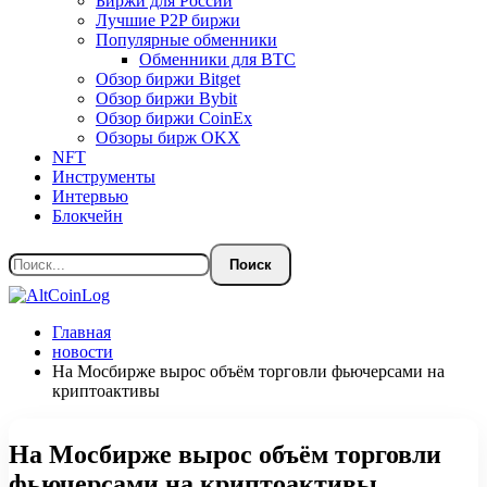
Биржи для России
Лучшие P2P биржи
Популярные обменники
Обменники для BTC
Обзор биржи Bitget
Обзор биржи Bybit
Обзор биржи CoinEx
Обзоры бирж OKX
NFT
Инструменты
Интервью
Блокчейн
Главная
новости
На Мосбирже вырос объём торговли фьючерсами на
криптоактивы
На Мосбирже вырос объём торговли
фьючерсами на криптоактивы