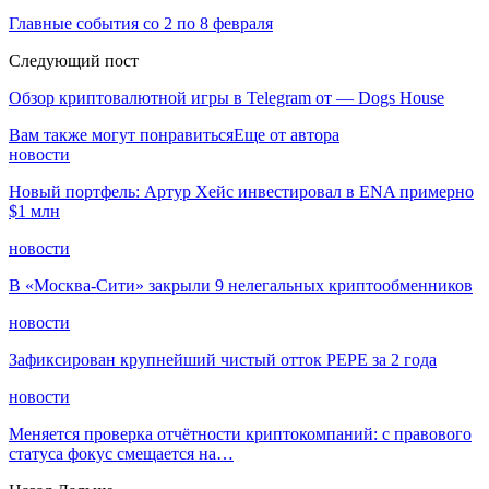
Главные события со 2 по 8 февраля
Следующий пост
Обзор криптовалютной игры в Telegram от — Dogs House
Вам также могут понравиться
Еще от автора
новости
Новый портфель: Артур Хейс инвестировал в ENA примерно
$1 млн
новости
В «Москва-Сити» закрыли 9 нелегальных криптообменников
новости
Зафиксирован крупнейший чистый отток PEPE за 2 года
новости
Меняется проверка отчётности криптокомпаний: с правового
статуса фокус смещается на…