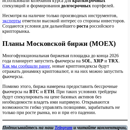
использовали колебания курса для
краткосрочных
спекуляций и формирования
долгосрочных
портфелей.
Несмотря на наличие только производных инструментов,
эксперты
отметили высокий интерес со стороны инвесторов.
Создаются условия для дальнейшего
роста
российского
крипторынка.
Планы Московской биржи (MOEX)
Многофункциональная биржевая площадка до конца 2026
года
планирует запустить фьючерсы на
SOL
,
XRP
и
TRX
.
Как мы сообщали ранее
, новые криптоиндексы будут
отражать динамику криптовалют, и на них можно запустить
фьючерсы.
Помимо этого, биржа намерена предоставить бессрочные
фьючерсы на
BTC
и
ETH
. При таких условиях трейдеры
будут спекулировать на цене базовых активов без
необходимости владеть ими напрямую. Открываются
возможности гибко управлять позициями, зарабатывать не
только при росте рынка, но и при его падении.
Подписывайтесь на наш
Telegram
и читайте комментарии,