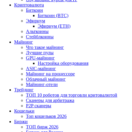
Криптовалюта
Биткоин
Биткоин (BTC)
Эфириум
Эфириум (ETH)
Альткоины
Стейблкоины
Майнинг
Что такое майнинг
Лучшие пулы
GPU-майнинг
Настройка оборудования
ASIC-майнинг
Майнинг на процессоре
Облачный майнинг
Майнинг-отели
Трейдинг
ТОП 10 роботов для торговли критовалютой
Сканеры для арбитража
P2P сканеры
Кошельки
Топ кошельков 2026
Биржи
ТОП бирж 2026