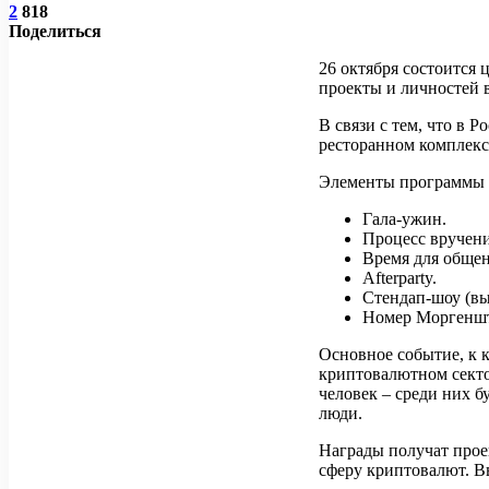
2
818
Поделиться
26 октября состоится
проекты и личностей 
В связи с тем, что в 
ресторанном комплекс
Элементы программы 
Гала-ужин.
Процесс вручени
Время для общен
Afterparty.
Стендап-шоу (вы
Номер Моргенште
Основное событие, к 
криптовалютном секто
человек – среди них 
люди.
Награды получат проек
сферу криптовалют. В