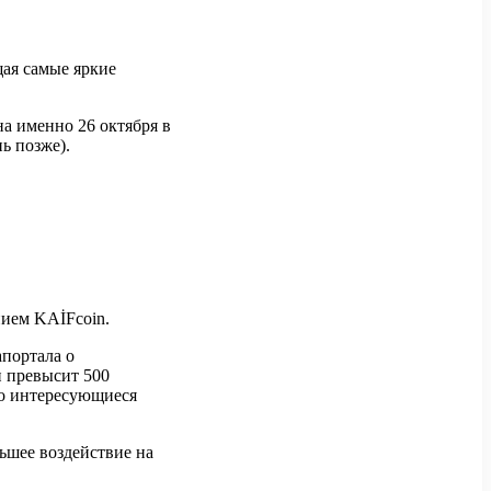
щая самые яркие
на именно 26 октября в
ь позже).
нием KAİFcoin.
апортала о
и превысит 500
то интересующиеся
льшее воздействие на