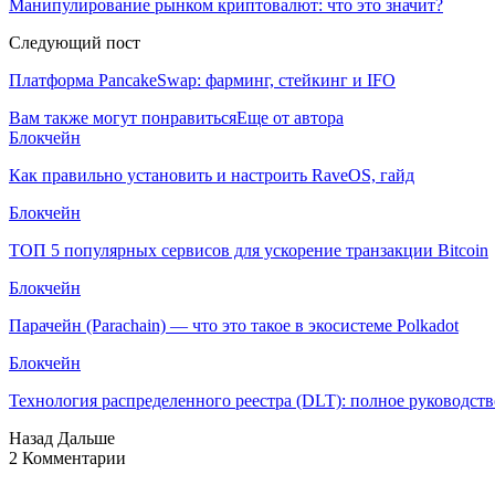
Манипулирование рынком криптовалют: что это значит?
Следующий пост
Платформа PancakeSwap: фарминг, стейкинг и IFO
Вам также могут понравиться
Еще от автора
Блокчейн
Как правильно установить и настроить RaveOS, гайд
Блокчейн
ТОП 5 популярных сервисов для ускорение транзакции Bitcoin
Блокчейн
Парачейн (Parachain) — что это такое в экосистеме Polkadot
Блокчейн
Технология распределенного реестра (DLT): полное руководств
Назад
Дальше
2 Комментарии