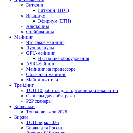
Биткоин
Биткоин (BTC)
Эфириум
Эфириум (ETH)
Альткоины
Стейблкоины
Майнинг
Что такое майнинг
Лучшие пулы
GPU-майнинг
Настройка оборудования
ASIC-майнинг
Майнинг на процессоре
Облачный майнинг
Майнинг-отели
Трейдинг
ТОП 10 роботов для торговли критовалютой
Сканеры для арбитража
P2P сканеры
Кошельки
Топ кошельков 2026
Биржи
ТОП бирж 2026
Биржи для России