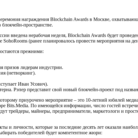
 церемония награждения Blockchain Awards в Москве, охватываю
в блокчейн-пространстве.
России введена нерабочая неделя, Blockchain Awards будет проведе
е SohoRooms (ранее планировалось провести мероприятия на ден
остаются прежними:
я призов лидерам индустрии.
ия (нетворкинг).
ступает Иван Усович).
рна. Рэпер представит свой новый блокчейн-проект под назва
которому приурочено мероприятие – это 10-летний юбилей меди
ре Bits.Media. По имеющейся информации, число гостей встреч
будут трейдеры, майнеры, предприниматели, маркетологи и прос
ты и личности, которые за последние десять лет оказали наибо
ыбирать победителей будет компетентное жюри: