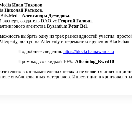
.Media
Иван Тихонов
.
dia
Николай Ратьков
.
 Bits.Media
Александра Демидова
.
 эксперт, создатель DAO.vc
Георгий Галоян
.
алтингового агентства Byzantium
Peter Bel
.
ожность выбрать одну из трех разновидностей участия: простой 
fterparty, доступ на Afterparty и церемонию вручения Blockchain
Подробные сведения:
https://blockchainawards.io
Промокод со скидкой 10%:
Altcoinlog_Bwrd10
ючительно в ознакомительных целях и не является инвестицион
 основе опубликованных материалов. Инвестиции в криптовалюты