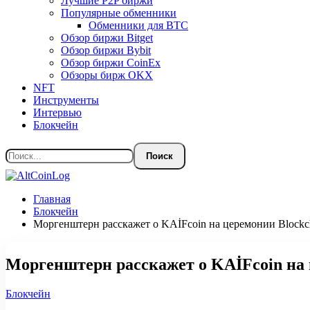
Лучшие P2P биржи
Популярные обменники
Обменники для BTC
Обзор биржи Bitget
Обзор биржи Bybit
Обзор биржи CoinEx
Обзоры бирж OKX
NFT
Инструменты
Интервью
Блокчейн
Главная
Блокчейн
Моргенштерн расскажет о KAİFcoin на церемонии Blockc
Моргенштерн расскажет о KAİFcoin на 
Блокчейн