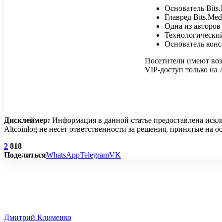
Основатель Bits
Главред Bits.Me
Одна из авторов
Технологический
Основатель конс
Посетители имеют возм
VIP-доступ только на A
Дисклеймер:
Информация в данной статье предоставлена искл
Altcoinlog не несёт ответственности за решения, принятые на
2
818
Поделиться
WhatsApp
Telegram
VK
Дмитрий Клименко