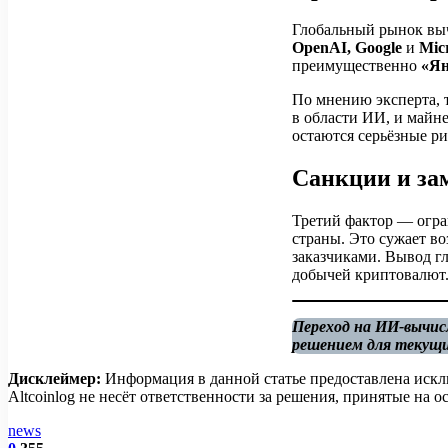
Глобальный рынок выч
OpenAI,
Google
и
Micr
преимущественно
«Ян
По мнению эксперта, 
в области ИИ, и майн
остаются серьёзные ри
Санкции и за
Третий фактор — огр
страны. Это сужает в
заказчиками. Вывод г
добычей криптовалют
Переход на ИИ-вычис
решением для текущи
Дисклеймер:
Информация в данной статье предоставлена искл
Altcoinlog не несёт ответственности за решения, принятые на
news