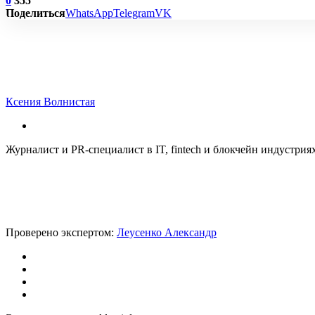
0
355
Поделиться
WhatsApp
Telegram
VK
Ксения Волнистая
Журналист и PR-специалист в IT, fintech и блокчейн индустри
Проверено экспертом:
Леусенко Александр