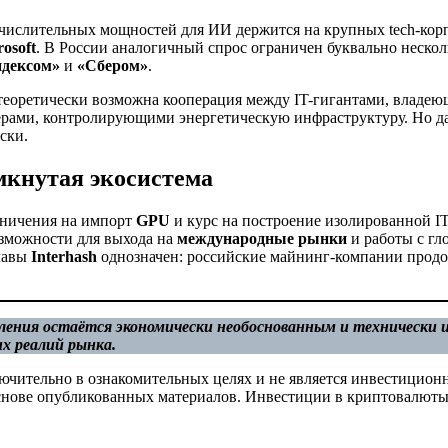
ислительных мощностей для ИИ держится на крупных tech-кор
osoft
. В России аналогичный спрос ограничен буквально неско
дексом»
и
«Сбером»
.
теоретически возможна кооперация между IT-гигантами, владе
ерами, контролирующими энергетическую инфраструктуру. Но д
ски.
мкнутая экосистема
аничения на импорт
GPU
и курс на построение изолированной I
озможности для выхода на
международные рынки
и работы с г
лавы
Interhash
однозначен: российские майнинг-компании продо
.
ления остаётся экономически необоснованным и технически
х реалий рынка.
ючительно в ознакомительных целях и не является инвестицион
 основе опубликованных материалов. Инвестиции в криптовалюты