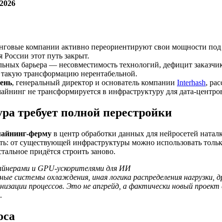
 2026
нговые компании активно переориентируют свои мощности под
я России этот путь закрыт.
ьных барьера — несовместимость технологий, дефицит заказчи
 такую трансформацию нерентабельной.
ень
, генеральный директор и основатель компании
Interhash
, ра
айнинг не трансформируется в инфраструктуру для дата-центро
ра требует полной перестройки
айнинг-ферму
в центр обработки данных для нейросетей наталк
ть: от существующей инфраструктуры можно использовать тольк
стальное придётся строить заново.
йнерами и GPU-ускорителями для ИИ
ные системы охлаждения, иная логика распределения нагрузки, д
изации процессов. Это не апгрейд, а фактически новый проект с
.
оса