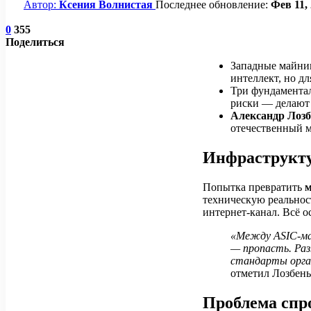
Автор:
Ксения Волнистая
Последнее обновление:
Фев 11,
0
355
Поделиться
Западные майни
интеллект, но дл
Три фундаментал
риски — делают
Александр Лозб
отечественный м
Инфраструкту
Попытка превратить
м
техническую реальнос
интернет-канал. Всё о
«Между ASIC-ма
— пропасть. Раз
стандарты орган
отметил Лозбень
Проблема спр