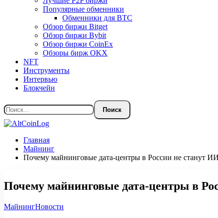
Лучшие P2P биржи
Популярные обменники
Обменники для BTC
Обзор биржи Bitget
Обзор биржи Bybit
Обзор биржи CoinEx
Обзоры бирж OKX
NFT
Инструменты
Интервью
Блокчейн
Главная
Майнинг
Почему майнинговые дата-центры в России не станут И
Почему майнинговые дата-центры в Ро
Майнинг
Новости