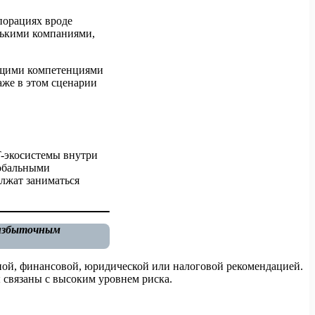
порациях вроде
лькими компаниями,
ющими компетенциями
аже в этом сценарии
T-экосистемы внутри
лобальными
лжат заниматься
 избыточным
ной, финансовой, юридической или налоговой рекомендацией.
 связаны с высоким уровнем риска.