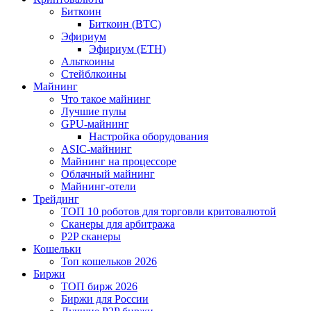
Биткоин
Биткоин (BTC)
Эфириум
Эфириум (ETH)
Альткоины
Стейблкоины
Майнинг
Что такое майнинг
Лучшие пулы
GPU-майнинг
Настройка оборудования
ASIC-майнинг
Майнинг на процессоре
Облачный майнинг
Майнинг-отели
Трейдинг
ТОП 10 роботов для торговли критовалютой
Сканеры для арбитража
P2P сканеры
Кошельки
Топ кошельков 2026
Биржи
ТОП бирж 2026
Биржи для России