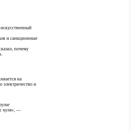
 искусственный
ков и санкционные
ссказал, почему
в.
ивается на
о электричество и
ругие
 нуля»,
—