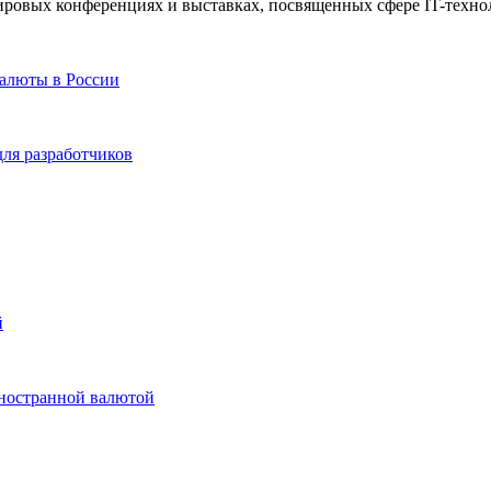
 мировых конференциях и выставках, посвященных сфере IT-техно
валюты в России
для разработчиков
й
иностранной валютой