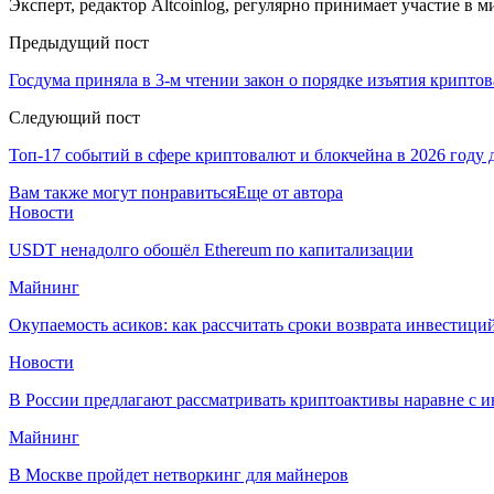
Эксперт, редактор Altcoinlog, регулярно принимает участие в
Предыдущий пост
Госдума приняла в 3-м чтении закон о порядке изъятия крипто
Следующий пост
Топ-17 событий в сфере криптовалют и блокчейна в 2026 году 
Вам также могут понравиться
Еще от автора
Новости
USDT ненадолго обошёл Ethereum по капитализации
Майнинг
Окупаемость асиков: как рассчитать сроки возврата инвестици
Новости
В России предлагают рассматривать криптоактивы наравне с 
Майнинг
В Москве пройдет нетворкинг для майнеров