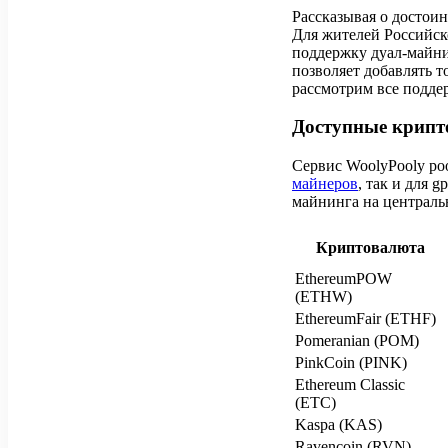
Рассказывая о достоин
Для жителей Российск
поддержку дуал-майн
позволяет добавлять т
рассмотрим все подд
Доступные крипт
Сервис WoolyPooly po
майнеров
, так и для 
майнинга на централь
Криптовалюта
EthereumPOW
(ETHW)
EthereumFair (ETHF)
Pomeranian (POM)
PinkCoin (PINK)
Ethereum Classic
(ETC)
Kaspa (KAS)
Ravencoin (RVN)