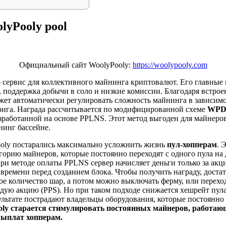
lyPooly pool
Официальный сайт WoolyPooly:
https://woolypooly.com
о сервис для коллективного майнинга криптовалют. Его главные
 поддержка добычи в соло и низкие комиссии. Благодаря встрое
ожет автоматически регулировать сложность майнинга в зависим
рига. Награда рассчитывается по модифицированной схеме
WPD
 разработанной на основе PPLNS. Этот метод выгоден для майнеро
нинг бассейне.
oly постарались максимально усложнить жизнь
пул-хопперам
. 
орию майнеров, которые постоянно переходят с одного пула на 
при методе оплаты PPLNS сервер начисляет деньги только за акц
ремени перед созданием блока. Чтобы получить награду, достат
е количество шар, а потом можно выключать ферму, или переход
дую акцию (PPS). Но при таком подходе снижается хешрейт пула,
ультате пострадают владельцы оборудования, которые постоянно
oly старается стимулировать постоянных майнеров, работаю
выплат хопперам.