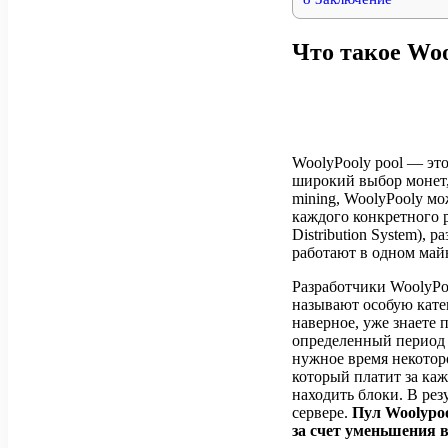
Что такое Woo
WoolyPooly pool — эт
широкий выбор монет,
mining, WoolyPooly м
каждого конкретного 
Distribution System),
работают в одном май
Разработчики WoolyPo
называют особую катег
наверное, уже знаете 
определенный период в
нужное время некоторо
который платит за каж
находить блоки. В рез
сервере.
Пул Woolypo
за счет уменьшения 