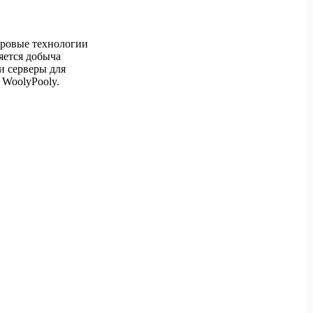
фровые технологии
яется добыча
и серверы для
 WoolyPooly.