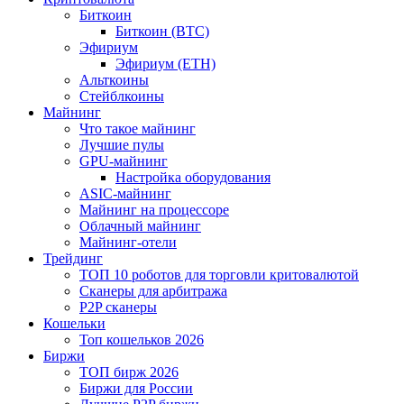
Биткоин
Биткоин (BTC)
Эфириум
Эфириум (ETH)
Альткоины
Стейблкоины
Майнинг
Что такое майнинг
Лучшие пулы
GPU-майнинг
Настройка оборудования
ASIC-майнинг
Майнинг на процессоре
Облачный майнинг
Майнинг-отели
Трейдинг
ТОП 10 роботов для торговли критовалютой
Сканеры для арбитража
P2P сканеры
Кошельки
Топ кошельков 2026
Биржи
ТОП бирж 2026
Биржи для России