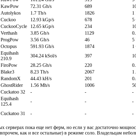
KawPow
72.31 Gh/s
689
1
Autolykos
1.7 Th/s
1826
1
Cuckoo
12.93 kGp/s
678
5
CuckooCycle
12.65 kGp/s
234
1
Verthash
3.85 Gh/s
1129
0
ProgPow
3.56 Gh/s
46
5
Octopus
591.93 Gh/s
1874
1
Equihash
304.24 kSol/s
397
1
210.9
FiroPow
28.25 Gh/s
220
0
Blake3
8.23 Th/s
2067
1
RandomX
44.43 kH/s
201
0
GhostRider
1.56 Mh/s
1006
5
Cuckatoo 32
-
-
-
Equihash
-
-
-
125.4
Cuckatoo 31
-
-
-
ых серверах пока еще нет ферм, но если у вас достаточно мощно
впрочем, как и все остальные) в режиме соло. Владельцам небо