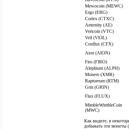
Mewocoin (MEWC)
Ergo (ERG)
Cortex (CTXC)
Aeternity (AE)
Vertcoin (VTC)
Veil (VEIL)
Conflux (CFX)
Aion (AION)
Firo (FIRO)
Alephium (ALPH)
Monero (XMR)
Raptoreum (RTM)
Grin (GRIN)
Flux (FLUX)
MimbleWimbleCoin
(MWC)
Как видите, в некотор
добывать эти монеты (