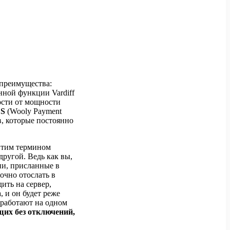
 преимущества:
нной функции Vardiff
ости от мощности
S
(Wooly Payment
в, которые постоянно
Этим термином
другой. Ведь как вы,
ии, присланные в
очно отослать в
ить на сервер,
 и он будет реже
 работают на одном
щих без отключений,