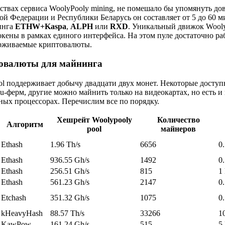
ствах сервиса WoolyPooly mining, не помешало бы упомянуть до
ой Федерации и Республики Беларусь он составляет от 5 до 60 
инга
ETHW+Kaspa
,
ALPH
или
RXD
. Уникальный движок Wooly
окены в рамках единого интерфейса. На этом пуле достаточно ра
ерживаемые криптовалюты.
овалюты для майнинга
ol поддерживает добычу двадцати двух монет. Некоторые доступ
gpu-ферм, другие можно майнить только на видеокартах, но есть 
ных процессорах. Перечислим все по порядку.
Хешрейт Woolypooly
Количество
Алгоритм
pool
майнеров
Ethash
1.96 Th/s
6656
0
Ethash
936.55 Gh/s
1492
0
Ethash
256.51 Gh/s
815
1
Ethash
561.23 Gh/s
2147
0
Etchash
351.32 Gh/s
1075
0
kHeavyHash
88.57 Th/s
33266
1
KawPow
161.24 Gh/s
515
5