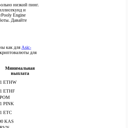
вольно низкий пинг.
миллисекунд и
Pooly Engine
боты. Давайте
ны как для
Asic-
и криптовалюты для
Минимальная
выплата
.1 ETHW
.1 ETHF
 POM
.1 PINK
.1 ETC
00 KAS
 RVN