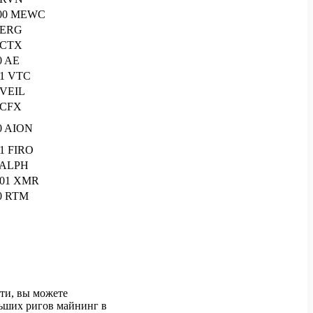
00 MEWC
 ERG
 CTX
0 AE
.1 VTC
 VEIL
 CFX
0 AION
.1 FIRO
 ALPH
.01 XMR
0 RTM
сти, вы можете
льших ригов майнинг в