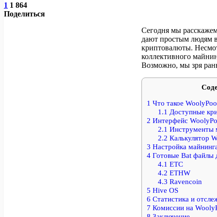
1
1 864
Поделиться
Сегодня мы расскажем
дают простым людям в
криптовалюты. Несмот
коллективного майнинг
Возможно, мы зря ран
Сод
1
Что такое WoolyPoo
1.1
Доступные кри
2
Интерфейс WoolyPo
2.1
Инструменты 
2.2
Калькулятор W
3
Настройка майнинга
4
Готовые Bat файлы 
4.1
ETC
4.2
ETHW
4.3
Ravencoin
5
Hive OS
6
Статистика и отсле
7
Комиссии на Wooly
8
Заключение