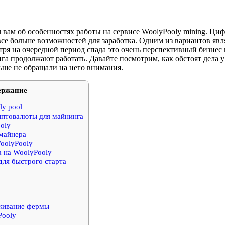
 вам об особенностях работы на сервисе WoolyPooly mining. Ци
се больше возможностей для заработка. Одним из вариантов явл
ря на очередной период спада это очень перспективный бизнес 
а продолжают работать. Давайте посмотрим, как обстоят дела у
ьше не обращали на него внимания.
ержание
ly pool
птовалюты для майнинга
oly
майнера
oolyPooly
 на WoolyPooly
для быстрого старта
живание фермы
Pooly