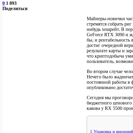
0
1 893
Поделиться
Майнеры-новички част
стремятся собрать риг
нибудь хешрейт. В пе
GeForce RTX 3090 и жд
бы, и рентабельность 
достиг очередной верш
результате карты и за
что криптодобыча умир
пользователь, возможн
Во втором случае чело
Нечего было жадничать
постоянной работы в ф
опубликовано достаточ
Сегодня мы проговор
бюджетного ценового с
какова у RX 5500 прои
1
Упаковка и внешни