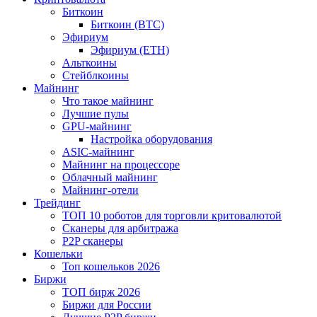
Биткоин
Биткоин (BTC)
Эфириум
Эфириум (ETH)
Альткоины
Стейблкоины
Майнинг
Что такое майнинг
Лучшие пулы
GPU-майнинг
Настройка оборудования
ASIC-майнинг
Майнинг на процессоре
Облачный майнинг
Майнинг-отели
Трейдинг
ТОП 10 роботов для торговли критовалютой
Сканеры для арбитража
P2P сканеры
Кошельки
Топ кошельков 2026
Биржи
ТОП бирж 2026
Биржи для России