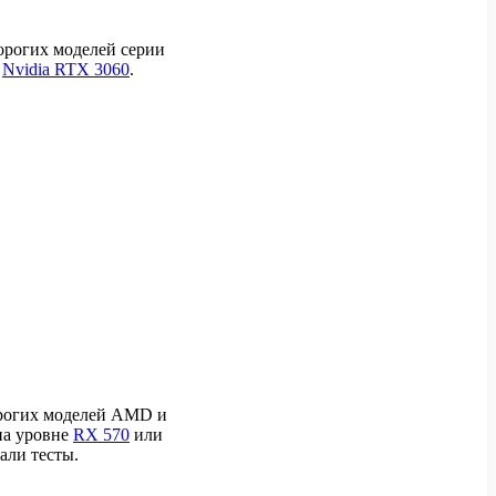
орогих моделей серии
в
Nvidia RTX 3060
.
орогих моделей AMD и
на уровне
RX 570
или
али тесты.