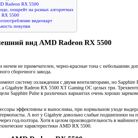
D Radeon RX 5500
енде, хешрейт на разных алгоритмах
 RX 5500
гопотребление видеокарт
ьность покупки
нешний вид AMD Radeon RX 5500
 ничем не примечателен, черно-красные тона с небольшими до
ного сборочного завода.
имеют систему охлаждения с двумя вентиляторами, но Sapphire 
, а Gigabyte Radeon RX 5500 XT Gaming OC целых три. Трехвент
дели Sapphire Pulse в различных вариантах очень хорошо зареком
ессоры эффективны и выносливы, при нормальном уходе выдерж
 термопасты. А вот у Gigabyte довольно слабые подшипники на 
через год-полтора. Хотя в целом производительность в майнинге
технические характеристики AMD RX 5500.