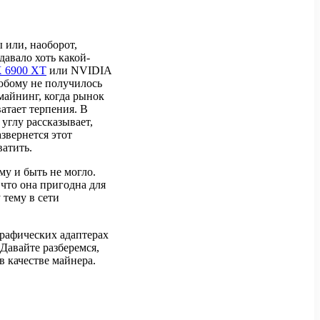
или, наоборот,
давало хоть какой-
 6900 XT
или NVIDIA
любому не получилось
 майнинг, когда рынок
атает терпения. В
углу рассказывает,
звернется этот
ватить.
му и быть не могло.
 что она пригодна для
 тему в сети
рафических адаптерах
Давайте разберемся,
в качестве майнера.