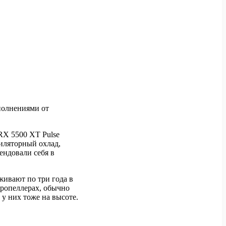
полнениями от
RX 5500 XT Pulse
иляторный охлад,
ендовали себя в
ивают по три года в
пропеллерах, обычно
 у них тоже на высоте.