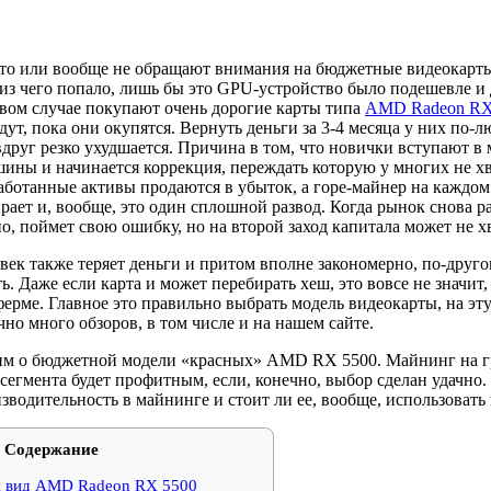
о или вообще не обращают внимания на бюджетные видеокарты 
 из чего попало, лишь бы это GPU-устройство было подешевле и 
рвом случае покупают очень дорогие карты типа
AMD Radeon RX
ут, пока они окупятся. Вернуть деньги за 3-4 месяца у них по-
вдруг резко ухудшается. Причина в том, что новички вступают в
ины и начинается коррекция, переждать которую у многих не хв
работанные активы продаются в убыток, а горе-майнер на каждом 
ает и, вообще, это один сплошной развод. Когда рынок снова ра
о, поймет свою ошибку, но на второй заход капитала может не х
век также теряет деньги и притом вполне закономерно, по-друго
. Даже если карта и может перебирать хеш, это вовсе не значит,
ерме. Главное это правильно выбрать модель видеокарты, на эту
но много обзоров, в том числе и на нашем сайте.
им о бюджетной модели «красных» AMD RX 5500. Майнинг на г
егмента будет профитным, если, конечно, выбор сделан удачно. 
зводительность в майнинге и стоит ли ее, вообще, использовать 
Содержание
й вид AMD Radeon RX 5500