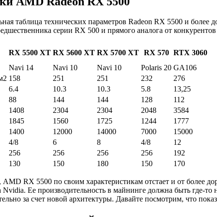
ки AMD Radeon RX 5500
ьная таблица технических параметров Radeon RX 5500 и более д
предшественника серии RX 500 и прямого аналога от конкуренто
RX 5500 XT
RX 5600 XT
RX 5700 XT
RX 570
RTX 3060
Navi 14
Navi 10
Navi 10
Polaris 20
GA106
м2
158
251
251
232
276
6.4
10.3
10.3
5.8
13,25
88
144
144
128
112
1408
2304
2304
2048
3584
1845
1560
1725
1244
1777
1400
12000
14000
7000
15000
4/8
6
8
4/8
12
256
256
256
256
192
130
150
180
150
170
, AMD RX 5500 по своим характеристикам отстает и от более д
 Nvidia. Ее производительность в майнинге должна быть где-то 
льно за счет новой архитектуры. Давайте посмотрим, что показ