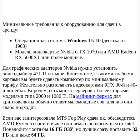
Минимальные требования к оборудованию для сдачи в
аренду:
Операционная система:
Windows 11/ 10
(десятка от
1903)
Модель видеокарты: Nvidia GTX 1070 или AMD Radeon
RX 5600XT или более мощные.
Для графических адаптеров Nvidia нужно установить
видеодрайвер 471.11 и выше. Конечно же, с такими слабыми
картами вы будете сдавать компьютер по минимальному
тарифу. Желательно располагать видеокартами RTX 30-й и 40-
й линейки. Впрочем, есть много серверов с более старыми
моделями типа 2060 и 1080 Ti. На
майнинг-фермах
для
криптовалюты обычно ставят маломощные cpu, для игр они
слабо подходят.
Если вас заинтересовала MTS Fog Play сдача пк, обзаведитесь
AMD Ryzen 5 серии и выше или чем-то аналогичным от Intel.
Понадобится хотя бы
16 ГБ ОЗУ
, но лучше сразу поставить
32
ГБ
или даже
64 ГБ
.