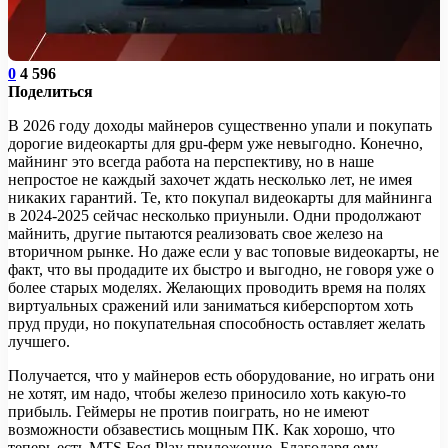
0
4 596
Поделиться
В 2026 году доходы майнеров существенно упали и покупать
дорогие видеокарты для gpu-ферм уже невыгодно. Конечно,
майнинг это всегда работа на перспективу, но в наше
непростое не каждый захочет ждать несколько лет, не имея
никаких гарантий. Те, кто покупал видеокарты для майнинга
в 2024-2025 сейчас несколько приуныли. Одни продолжают
майнить, другие пытаются реализовать свое железо на
вторичном рынке. Но даже если у вас топовые видеокарты, не
факт, что вы продадите их быстро и выгодно, не говоря уже о
более старых моделях. Желающих проводить время на полях
виртуальных сражений или заниматься киберспортом хоть
пруд пруди, но покупательная способность оставляет желать
лучшего.
Получается, что у майнеров есть оборудование, но играть они
не хотят, им надо, чтобы железо приносило хоть какую-то
прибыль. Геймеры не против поиграть, но не имеют
возможности обзавестись мощным ПК. Как хорошо, что
теперь есть MTS Fog Play приложение. Благодаря ему