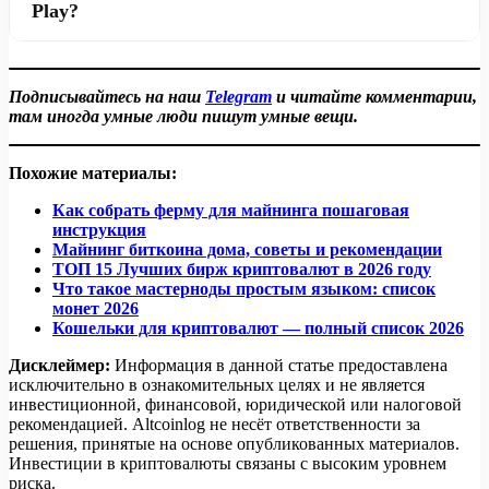
Play?
желательно использовать видеокарты RTX 30 или RTX
криптовалюты на видеокарте. Однако прибыль зависит
40 серии и быстрый процессор.
от популярности игр, характеристик оборудования и
Для комфортной игры рекомендуется интернет-
времени работы компьютера.
соединение не менее 15 Мбит/с для игроков и около 30
Подписывайтесь на наш
Telegram
и читайте комментарии,
Мбит/с для владельцев ПК, сдающих оборудование в
там иногда умные люди пишут умные вещи.
аренду. Также важен низкий пинг, который влияет на
задержку управления в игре.
Похожие материалы:
Как собрать ферму для майнинга пошаговая
инструкция
Майнинг биткоина дома, советы и рекомендации
ТОП 15 Лучших бирж криптовалют в 2026 году
Что такое мастерноды простым языком: список
монет 2026
Кошельки для криптовалют — полный список 2026
Дисклеймер:
Информация в данной статье предоставлена
исключительно в ознакомительных целях и не является
инвестиционной, финансовой, юридической или налоговой
рекомендацией. Altcoinlog не несёт ответственности за
решения, принятые на основе опубликованных материалов.
Инвестиции в криптовалюты связаны с высоким уровнем
риска.