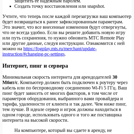
защитить ее надежным паролем.
Создать точку восстановления или snapshot.
Учтите, что теперь после каждой перезагрузки ваш компьютер
будет возвращаться к ранее зафиксированным параметрам.
Это значит, что все внесенные изменения будут отвергнуты,
что не всегда удобно. Если вы решите добавить новую игру
или путь сохранения, то нужно обновить МТС Remote Play
или другие данные, следуя инструкции. Ознакомится с ней
можно на
https://fogplay.mts.ru/merchant/update-
instruction/#changing-pc-settings
.
Интернет, пинг и сервера
Минимальная скорость интернета для арендодателей
30
Мбит/c
. Компьютер должен быть подключен к роутеру через
кабель или по беспроводному соединению Wi-Fi 5 ГГц. Ваш
пинг будет зависеть от многих факторов, в том числе от
параметров оборудования, выбранного вами провайдера и
тарифа, удаленности от клиента и так далее. Чем ниже пинг,
тем лучше. В идеале сервер и игрок должны находиться в
одном городе, использовать одного и того же поставщика
интернета на высокой скорости.
На компьютере, который вы сдаете в аренду, не