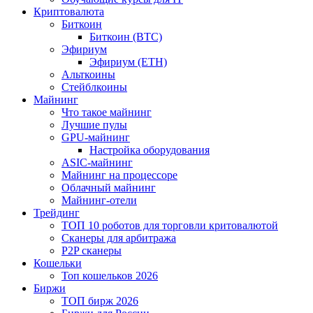
Криптовалюта
Биткоин
Биткоин (BTC)
Эфириум
Эфириум (ETH)
Альткоины
Стейблкоины
Майнинг
Что такое майнинг
Лучшие пулы
GPU-майнинг
Настройка оборудования
ASIC-майнинг
Майнинг на процессоре
Облачный майнинг
Майнинг-отели
Трейдинг
ТОП 10 роботов для торговли критовалютой
Сканеры для арбитража
P2P сканеры
Кошельки
Топ кошельков 2026
Биржи
ТОП бирж 2026