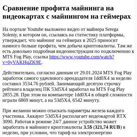
Сравнение профита майнинга на
видеокартах с майнингом на геймерах
На портале Youtube выложено видео от майнера Serega
Soleniy, в котором он, ссылаясь на статистику платформы,
утверждает, что майнинг на геймерах в 2025 приносит
намного больше профита, чем добыча криптовалюты. Там же
есть довольно подробная видеоинструкция по подключению к
MTS Fog Play, ссылка
https://www.youtube.com/watch?
v=0yVAKHqZK9E
.
Действительно, согласно данным от 29.01.2024 MTS Fog Play
заработок самого удачливого арендодателя 1dd0X4 за неделю
составил 3534.76 рублей. Занимающий десятую строчку
рейтинга владелец ПК 53d5X4 заработал на MTS Fog Play
2855.28. При этом на компьютере 1dd0X4 в общей сложности
играли 6869 минут, а на 53d5X4, 6542 минуту.
При желании можно отыскать параметры железа каждого
участника. Аккаунт 53d5X4 располагает видеокартой RTX
3090. Работая в режиме 24/7 данное устройство может
заработать в майнинге криптовалюты
3.5$
(
321,74 RUB
) в
неделю, при условии, что тариф на электроэнергию