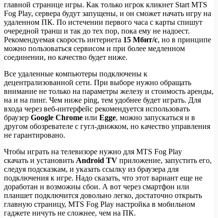
главной странице игры. Как только игрок кликнет Start MTS
Fog Play, сервера будут запущены, и он сможет начать игру на
удаленном ПК. По истечении первого часа с карты спишут
очередной транш и так до тех пор, пока ему не надоест.
Рекомендуемая скорость интернета
15 Мбит/c
, но в принципе
можно пользоваться сервисом и при более медленном
соединении, но качество будет ниже.
Все удаленные компьютеры подключены к
децентрализованной сети. При выборе нужно обращать
внимание не только на параметры железу и стоимость аренды,
на и на пинг. Чем ниже ping, тем удобнее будет играть. Для
входа через веб-интерфейс рекомендуется использовать
браузер
Google Chrome
или
Egge
, можно запускаться и в
другом обозревателе с гугл-движком, но качество управления
не гарантировано.
Чтобы играть на телевизоре нужно для MTS Fog Play
скачать и установить
Android TV
приложение, запустить его,
следуя подсказкам, и указать ссылку из браузера для
подключения к игре. Надо сказать, что этот вариант еще не
доработан и возможны сбои. А вот через смартфон или
планшет подключится довольно легко, достаточно открыть
главную страницу, MTS Fog Play настройка в мобильном
гаджете ничуть не сложнее, чем на ПК.