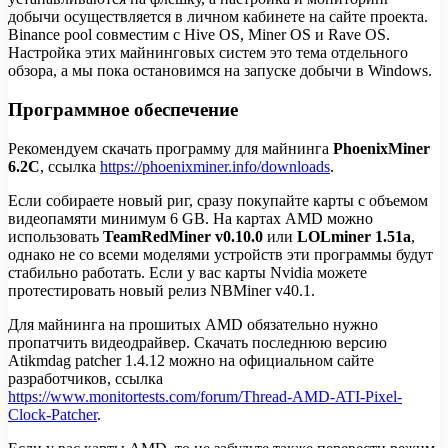
добычи осуществляется в личном кабинете на сайте проекта.
Binance pool совместим с Hive OS, Miner OS и Rave OS.
Настройка этих майнинговых систем это тема отдельного
обзора, а мы пока остановимся на запуске добычи в Windows.
Программное обеспечение
Рекомендуем скачать программу для майнинга
PhoenixMiner
6.2C
, ссылка
https://phoenixminer.info/downloads
.
Если собираете новый риг, сразу покупайте карты с объемом
видеопамяти минимум 6 GB. На картах AMD можно
использовать
TeamRedMiner v0.10.0
или
LOLminer 1.51a
,
однако не со всеми моделями устройств эти программы будут
стабильно работать. Если у вас карты Nvidia можете
протестировать новый релиз NBMiner v40.1.
Для майнинга на прошитых AMD обязательно нужно
пропатчить видеодрайвер. Скачать последнюю версию
Atikmdag patcher 1.4.12 можно на официальном сайте
разработчиков, ссылка
https://www.monitortests.com/forum/Thread-AMD-ATI-Pixel-
Clock-Patcher
.