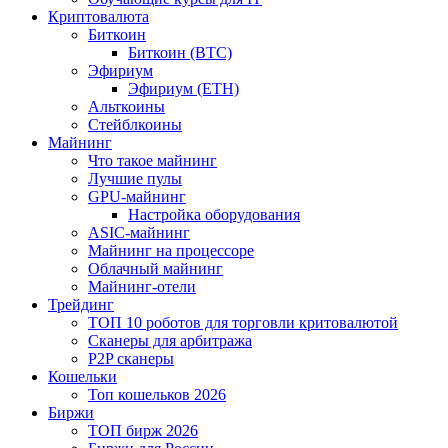
Криптовалюта
Биткоин
Биткоин (BTC)
Эфириум
Эфириум (ETH)
Альткоины
Стейблкоины
Майнинг
Что такое майнинг
Лучшие пулы
GPU-майнинг
Настройка оборудования
ASIC-майнинг
Майнинг на процессоре
Облачный майнинг
Майнинг-отели
Трейдинг
ТОП 10 роботов для торговли критовалютой
Сканеры для арбитража
P2P сканеры
Кошельки
Топ кошельков 2026
Биржи
ТОП бирж 2026