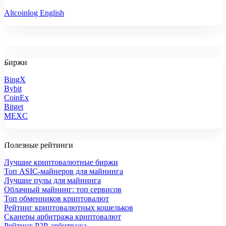
Altcoinlog English
Биржи
BingX
Bybit
CoinEx
Bitget
MEXC
Полезные рейтинги
Лучшие криптовалютные биржи
Топ ASIC-майнеров для майнинга
Лучшие пулы для майнинга
Облачный майнинг: топ сервисов
Топ обменников криптовалют
Рейтинг криптовалютных кошельков
Сканеры арбитража криптовалют
Рейтинг P2P-арбитража