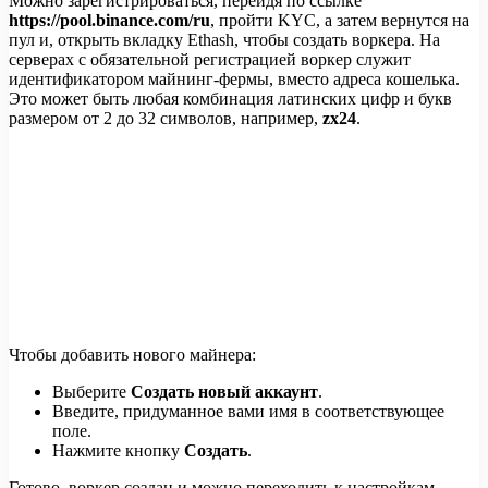
Можно зарегистрироваться, перейдя по ссылке
https://pool.binance.com/ru
, пройти KYC, а затем вернутся на
пул и, открыть вкладку Ethash, чтобы создать воркера. На
серверах с обязательной регистрацией воркер служит
идентификатором майнинг-фермы, вместо адреса кошелька.
Это может быть любая комбинация латинских цифр и букв
размером от 2 до 32 символов, например,
zx24
.
Чтобы добавить нового майнера:
Выберите
Создать новый аккаунт
.
Введите, придуманное вами имя в соответствующее
поле.
Нажмите кнопку
Создать
.
Готово, воркер создан и можно переходить к настройкам