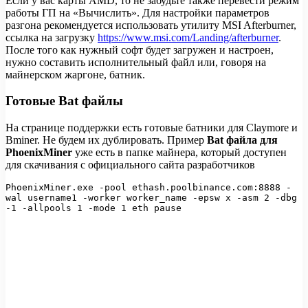
Если у вас карты AMD, то не забудьте также перевести режим
работы ГП на «Вычислить». Для настройки параметров
разгона рекомендуется использовать утилиту MSI Afterburner,
ссылка на загрузку
https://www.msi.com/Landing/afterburner
.
После того как нужный софт будет загружен и настроен,
нужно составить исполнительный файл или, говоря на
майнерском жаргоне, батник.
Готовые Bat файлы
На странице поддержки есть готовые батники для Claymore и
Bminer. Не будем их дублировать. Пример
Bat файла для
PhoenixMiner
уже есть в папке майнера, который доступен
для скачивания с официального сайта разработчиков
PhoenixMiner.exe -pool ethash.poolbinance.com:8888 -
wal username1 -worker worker_name -epsw x -asm 2 -dbg 
-1 -allpools 1 -mode 1 eth pause  