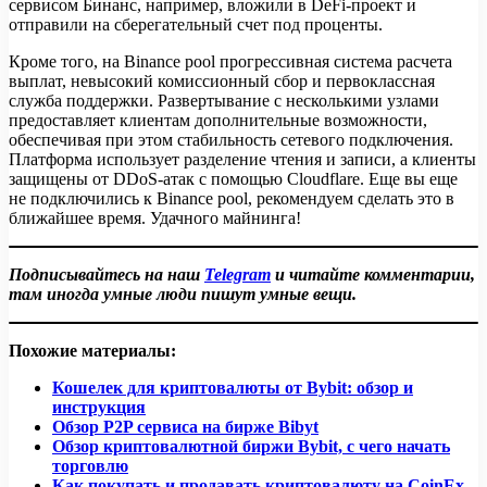
сервисом Бинанс, например, вложили в DeFi-проект и
отправили на сберегательный счет под проценты.
Кроме того, на Binance pool прогрессивная система расчета
выплат, невысокий комиссионный сбор и первоклассная
служба поддержки. Развертывание с несколькими узлами
предоставляет клиентам дополнительные возможности,
обеспечивая при этом стабильность сетевого подключения.
Платформа использует разделение чтения и записи, а клиенты
защищены от DDoS-атак с помощью Cloudflare. Еще вы еще
не подключились к Binance pool, рекомендуем сделать это в
ближайшее время. Удачного майнинга!
Подписывайтесь на наш
Telegram
и читайте комментарии,
там иногда умные люди пишут умные вещи.
Похожие материалы:
Кошелек для криптовалюты от Bybit: обзор и
инструкция
Обзор P2P сервиса на бирже Bibyt
Обзор криптовалютной биржи Bybit, с чего начать
торговлю
Как покупать и продавать криптовалюту на CoinEx