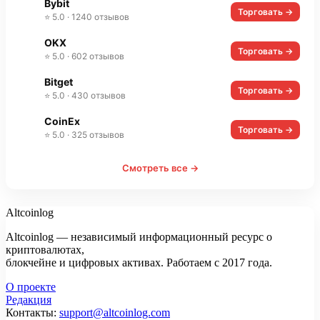
Bybit
Торговать →
⭐ 5.0 · 1240 отзывов
OKX
Торговать →
⭐ 5.0 · 602 отзывов
Bitget
Торговать →
⭐ 5.0 · 430 отзывов
CoinEx
Торговать →
⭐ 5.0 · 325 отзывов
Смотреть все →
Altcoinlog
Altcoinlog — независимый информационный ресурс о
криптовалютах,
блокчейне и цифровых активах. Работаем с 2017 года.
О проекте
Редакция
Контакты:
support@altcoinlog.com