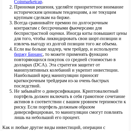
Coinmarketcap
.
Принимая решения, уделяйте приоритетное внимание
историческим ценовым тенденциям, а не текущим
крупным сделкам на бирже.
Всегда сравнивайте премию по долгосрочным
контрактам с бессрочными фьючерсами для
беспристрастной оценки. Иногда киты повышают цены
для того, чтобы ликвидировать свои шорт-позиции и
извлечь выгоду из долгой позиции того же объема.
Если вы больше ходлер, чем трейдер, и используете
биржу Бинанс
, то можете применять функцию
повторяющихся покупок со средней стоимостью в
долларах (DCA). Эта стратегия защитит от
манипулятивных колебаний и укрепит инвестиции.
Наибольший вред манипуляции приносят
краткосрочным трейдерам из-за очень быстрых
последствий.
Не забывайте о диверсификации. Криптовалютный
портфель должен включать в себя грамотное сочетание
активов в соответствии с вашим уровнем терпимости к
риску. Если портфель должным образом
диверсифицирован, то манипуляции смогут повлиять
лишь на небольшой его процент.
Как и любые другие виды инвестиций, операции с