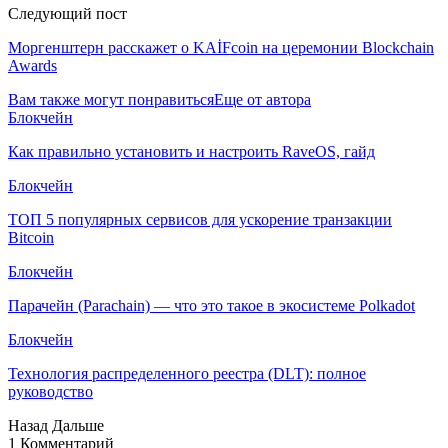
Следующий пост
Моргенштерн расскажет о KAİFcoin на церемонии Blockchain
Awards
Вам также могут понравиться
Еще от автора
Блокчейн
Как правильно установить и настроить RaveOS, гайд
Блокчейн
ТОП 5 популярных сервисов для ускорение транзакции
Bitcoin
Блокчейн
Парачейн (Parachain) — что это такое в экосистеме Polkadot
Блокчейн
Технология распределенного реестра (DLT): полное
руководство
Назад
Дальше
1 Комментарий