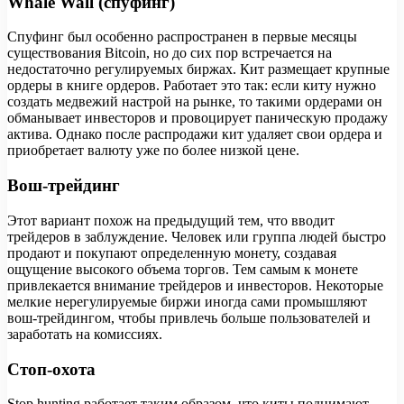
Whale Wall (спуфинг)
Спуфинг был особенно распространен в первые месяцы
существования Bitcoin, но до сих пор встречается на
недостаточно регулируемых биржах. Кит размещает крупные
ордеры в книге ордеров. Работает это так: если киту нужно
создать медвежий настрой на рынке, то такими ордерами он
обманывает инвесторов и провоцирует паническую продажу
актива. Однако после распродажи кит удаляет свои ордера и
приобретает валюту уже по более низкой цене.
Вош-трейдинг
Этот вариант похож на предыдущий тем, что вводит
трейдеров в заблуждение. Человек или группа людей быстро
продают и покупают определенную монету, создавая
ощущение высокого объема торгов. Тем самым к монете
привлекается внимание трейдеров и инвесторов. Некоторые
мелкие нерегулируемые биржи иногда сами промышляют
вош-трейдингом, чтобы привлечь больше пользователей и
заработать на комиссиях.
Стоп-охота
Stop hunting работает таким образом, что киты поднимают