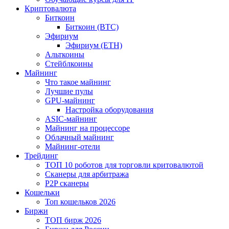
Криптовалюта
Биткоин
Биткоин (BTC)
Эфириум
Эфириум (ETH)
Альткоины
Стейблкоины
Майнинг
Что такое майнинг
Лучшие пулы
GPU-майнинг
Настройка оборудования
ASIC-майнинг
Майнинг на процессоре
Облачный майнинг
Майнинг-отели
Трейдинг
ТОП 10 роботов для торговли критовалютой
Сканеры для арбитража
P2P сканеры
Кошельки
Топ кошельков 2026
Биржи
ТОП бирж 2026