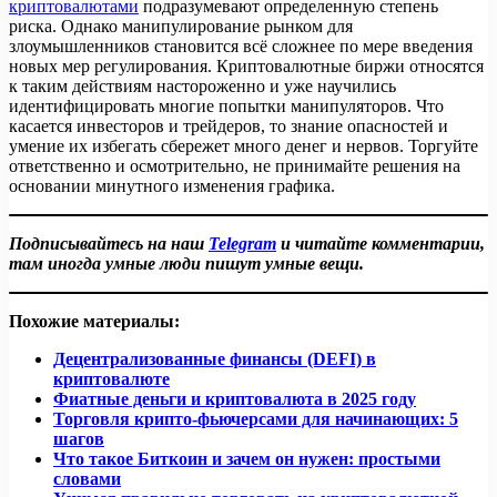
криптовалютами
подразумевают определенную степень
риска. Однако манипулирование рынком для
злоумышленников становится всё сложнее по мере введения
новых мер регулирования. Криптовалютные биржи относятся
к таким действиям настороженно и уже научились
идентифицировать многие попытки манипуляторов. Что
касается инвесторов и трейдеров, то знание опасностей и
умение их избегать сбережет много денег и нервов. Торгуйте
ответственно и осмотрительно, не принимайте решения на
основании минутного изменения графика.
Подписывайтесь на наш
Telegram
и читайте комментарии,
там иногда умные люди пишут умные вещи.
Похожие материалы:
Децентрализованные финансы (DEFI) в
криптовалюте
Фиатные деньги и криптовалюта в 2025 году
Торговля крипто-фьючерсами для начинающих: 5
шагов
Что такое Биткоин и зачем он нужен: простыми
словами