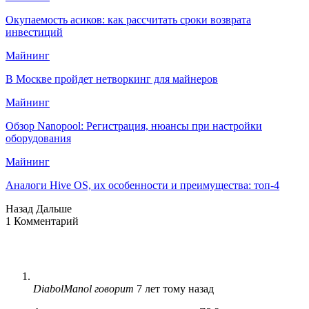
Окупаемость асиков: как рассчитать сроки возврата
инвестиций
Майнинг
В Москве пройдет нетворкинг для майнеров
Майнинг
Обзор Nanopool: Регистрация, нюансы при настройки
оборудования
Майнинг
Аналоги Hive OS, их особенности и преимущества: топ-4
Назад
Дальше
1 Комментарий
DiabolManol
говорит
7 лет тому назад