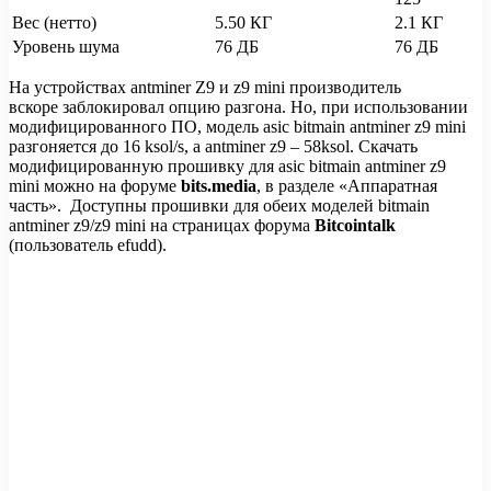
Вес (нетто)
5.50 КГ
2.1 КГ
Уровень шума
76 ДБ
76 ДБ
На устройствах antminer Z9 и z9 mini производитель
вскоре заблокировал опцию разгона. Но, при использовании
модифицированного ПО, модель asic bitmain antminer z9 mini
разгоняется до 16 ksol/s, а antminer z9 – 58ksol. Скачать
модифицированную прошивку для asic bitmain antminer z9
mini можно на форуме
bits.media
, в разделе «Аппаратная
часть». Доступны прошивки для обеих моделей bitmain
antminer z9/z9 mini на страницах форума
Bitcointalk
(пользователь efudd).