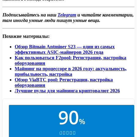
Подписывайтесь на наш
Telegram
и читайте комментарии,
там иногда умные люди пишут умные вещи.
Похожие материалы:
Обзор Bitmain Antminer S23 — один из самых
эффективных ASIC-майнеров 2026 года
Как пользоваться F2pool: Регистрация, настройка
оборудования
Майнинг на процессоре в 2026 году: актуальность,
прибыльность, настройка
Обзор ViaBTC pool: Регистрация, настройка
оборудования
Лучшие пулы для майнинга криптовалют 2026
90
%