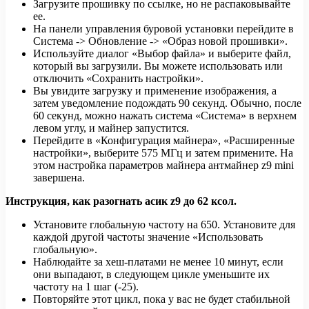
Загрузите прошивку по ссылке, но не распаковывайте
ее.
На панели управления буровой установки перейдите в
Система -> Обновление -> «Образ новой прошивки».
Используйте диалог «Выбор файла» и выберите файл,
который вы загрузили. Вы можете использовать или
отключить «Сохранить настройки».
Вы увидите загрузку и применение изображения, а
затем уведомление подождать 90 секунд. Обычно, после
60 секунд, можно нажать система «Система» в верхнем
левом углу, и майнер запустится.
Перейдите в «Конфигурация майнера», «Расширенные
настройки», выберите 575 МГц и затем примените. На
этом настройка параметров майнера антмайнер z9 mini
завершена.
Инструкция, как разогнать асик z9 до 62 ксол.
Установите глобальную частоту на 650. Установите для
каждой другой частоты значение «Использовать
глобальную».
Наблюдайте за хеш-платами не менее 10 минут, если
они выпадают, в следующем цикле уменьшите их
частоту на 1 шаг (-25).
Повторяйте этот цикл, пока у вас не будет стабильной