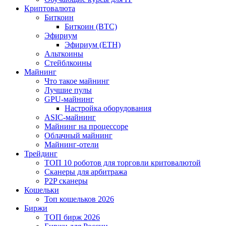
Криптовалюта
Биткоин
Биткоин (BTC)
Эфириум
Эфириум (ETH)
Альткоины
Стейблкоины
Майнинг
Что такое майнинг
Лучшие пулы
GPU-майнинг
Настройка оборудования
ASIC-майнинг
Майнинг на процессоре
Облачный майнинг
Майнинг-отели
Трейдинг
ТОП 10 роботов для торговли критовалютой
Сканеры для арбитража
P2P сканеры
Кошельки
Топ кошельков 2026
Биржи
ТОП бирж 2026