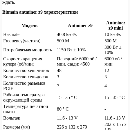
ждать.
Bitmain antminer z9 характеристики
Antminer
Модель
Antminer z9
z9 mini
Hashrate
40.8 ksol/s
10 ksol/s
Frequency(частота)
500 M
500 M
300 Вт ±
Потребляемая мощность
1150 Вт ± 10%
10%
Скорость вращения
Передний: 6000 об /
6000 об /
кулера (об/мин)
мин, сзади: 4500
мин
Количество хеш-чипов
48
12
Количество хеш-досок
3
3
Количество разъемов
7
4
PCIE
Рабочая температура
15 - 35 ° C
15 - 35 ° C
окружающей среды
Температура печатной
80 ° C
-
платы
Вольтаж
11.6 - 13 V
11.6 - 13 V
202 х 155 х
Размеры (мм)
226 х 132 х 279
125