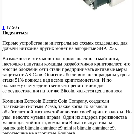
1
17 505
Поделиться
Первые устройства на интегральных схемах создавались для
добычи Биткоина других монет на алгоритме SHA-256.
Возможности этих монстров промышленного майнинга,
настолько напугали команды разработчиков криптовалют, что
многие блокчейн-сети стали предпринимать активные меры
защиты от ASIC-ов. Опасения были вполне оправданы угроза
атаки 51% повисла над всеми криптомонетами. И по
большому счету единственным препятствием для
ее осуществления на тот же Bitcoin, является цена вопроса.
Компания Zerocoin Electric Coin Company, создатели
платежной системы Zcash, также когда-то заявляли
об абсолютной «асикоустойчивости» своей криптовалюты. Но
увы, недолго музыка играла. Один из лидеров производства
машин для майнинга, компания Bimain выпустила на
рынок asic bitmain antminer z9 mini и bitmain antminer z9,
работающие на алгоритме Equihash.