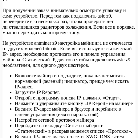
При получении заказа внимательно осмотрите упаковку и
само устройство. Перед тем как подключить asic z9,
переверните его несколько раз, чтобы проверить нет
ли отвалившихся радиаторов охлаждения. Если все в порядке,
можно переходить ко второму этапу.
На устройстве antminer z9 настройка майнинга не отличается
от других моделей bitmain. Если вы используете статический
IP- адрес, необходимо прописать его в панели управления
майнера. Статический IP, для того чтобы подключить asic z9
необязателен, для одного-двух шахтеров.
Включите майнер и подождите, пока начнет мигать
нормальный (зеленый) индикатор, прежде чем искать
IP-адрес.
Загрузите IP Reporter.
Откройте программу поиска IP, нажмите «Старт».
Нажмите и удерживайте кнопку «IP Report» на майнере
Введите IP-адрес майнера в браузер и перейдите в
панель управления (имя и пароль:
root
).
Настройте сетевой протокол майнера
Перейдите на вкладку «Сеть» и выберите
«Статический» в раскрывающемся списке «Протокол».
Введите IP-адрес, маску подсети, SWG, DNS, затем