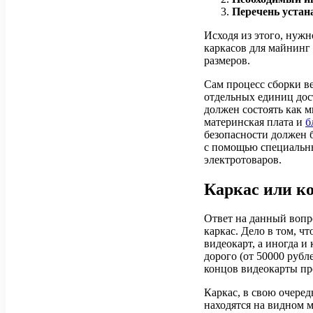
Перечень устан
Исходя из этого, нуж
каркасов для майнинг
размеров.
Сам процесс сборки ве
отдельных единиц дос
должен состоять как м
материнская плата и
б
безопасности должен б
с помощью специальны
электротоваров.
Каркас или к
Ответ на данный вопр
каркас. Дело в том, ч
видеокарт, а иногда и
дорого (от 50000 рубл
концов видеокарты пр
Каркас, в свою очеред
находятся на видном м