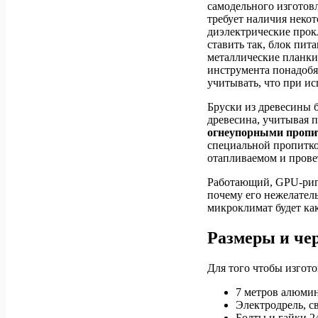
самодельного изготов
требует наличия неко
диэлектрические прок
ставить так, блок пит
металлические планки 
инструмента понадобят
учитывать, что при ис
Бруски из древесины 
древесина, учитывая 
огнеупорными проп
специальной пропитко
отапливаемом и прове
Работающий, GPU-риг и
почему его нежелатель
микроклимат будет как
Размеры и чер
Для того чтобы изгото
7 метров алюмин
Электродрель, с
Болты и гайки 2