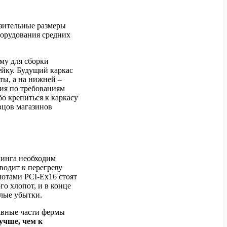
изительные размеры
борудования средних
ому для сборки
ейку. Будущий каркас
ты, а на нижней –
ния по требованиям
бо крепиться к каркасу
вцов магазинов
нинга необходим
иводит к перегреву
лотами PCI-Ex16 стоят
го хлопот, и в конце
лые убытки.
тавные части фермы
учше, чем к