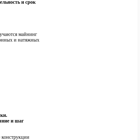
ельность и срок
лучаются майнинг
тонных и натяжных
ки.
яние и шаг
е конструкции