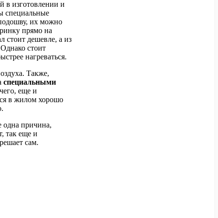
й в изготовлении и
ны специальные
подошву, их можно
еринку прямо на
л стоит дешевле, а из
 Однако стоит
ыстрее нагреваться.
оздуха. Также,
а
специальными
чего, еще и
ься в жилом хорошо
.
е одна причина,
, так еще и
решает сам.