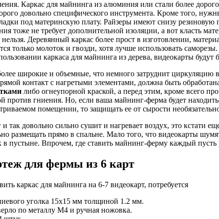
ления. Каркас для майнинга из алюминия или стали более дорого
торого довольно специфического инструмента. Кроме того, нуж
ладки под материнскую плату. Райзеры имеют снизу резиновую 
ания тоже не требует дополнительной изоляции, а вот класть мат
нельзя. Деревянный каркас более прост в изготовлении, материа
ся только молоток и гвозди, хотя лучше использовать саморезы.
пользовании каркаса для майнинга из дерева, видеокарты будут б
более широкие и объемные, что немного затруднит циркуляцию в
прямой контакт с нагретыми элементами, должна быть обработан
итками
либо огнеупорной краской, а перед этим, кроме всего про
й против гниения. Но, если ваша майнинг-ферма будет находит
триваемом помещении, то защищать ее от сырости необязательно
 так довольно сильно сушит и нагревает воздух, это кстати ещ
но размещать прямо в спальне. Мало того, что видеокарты шумят
 в пустыне. Впрочем, где ставить майнинг-ферму каждый пусть 
теж для фермы из 6 карт
вить каркас для майнинга на 6-7 видеокарт, потребуется
иевого уголка 15х15 мм толщиной 1.2 мм.
верло по металлу M4 и ручная ножовка.
4 штук