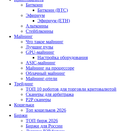
Биткоин
Биткоин (BTC)
Эфириум
Эфириум (ETH)
Альткоины
Стейблкоины
Майнинг
Что такое майнинг
Лучшие пулы
GPU-майнинг
Настройка оборудования
ASIC-майнинг
Майнинг на процессоре
Облачный майнинг
Майнинг-отели
Трейдинг
ТОП 10 роботов для торговли критовалютой
Сканеры для арбитража
P2P сканеры
Кошельки
Топ кошельков 2026
Биржи
ТОП бирж 2026
Биржи для России