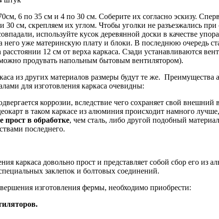
0см, 6 по 35 см и 4 по 30 см. Соберите их согласно эскизу. Спер
м и 30 см, скрепляем их углом. Чтобы уголки не разъезжались при
овпадали, используйте кусок деревянной доски в качестве упор
а него уже материнскую плату и блоки. В последнюю очередь ст
а расстоянии 12 см от верха каркаса. Сзади устанавливаются вен
 можно продувать напольным бытовым вентилятором).
каса из других материалов размеры будут те же. Преимущества
алами для изготовления каркаса очевидны:
одвергается коррозии, вследствие чего сохраняет свой внешний в
еокарт в таком каркасе из алюминия происходит намного лучше,
 прост в обработке
, чем сталь, либо другой подобный материал
ствами последнего.
ния каркаса довольно прост и представляет собой сбор его из а
пециальных заклепок и болтовых соединений.
авершения изготовления фермы, необходимо приобрести:
тиляторов.