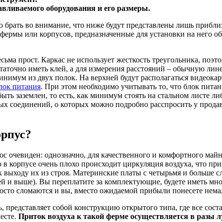
авливаемого оборудования и его размеры.
но брать во внимание, что ниже будут представлены лишь прибл
 фермы или корпусов, предназначенные для установки на него о
сьма прост. Каркас не использует жесткость треугольника, поэт
таточно иметь клей, а для измерения расстояний – обычную лин
инимум из двух полок. На верхней будут располагаться видеокар
лок питания
. При этом необходимо учитывать то, что блок пита
ыть заземлен, то есть, как минимум стоять на стальном листе ли
х соединений, о которых можно подробно расспросить у прода
орпус?
ос очевиден: однозначно, для качественного и комфортного май
то в корпусе очень плохо происходит циркуляция воздуха, что пр
 к выходу их из строя. Материнские платы с четырьмя и больше с
ей и выше). Вы переплатите за комплектующие, будете иметь мно
осто сломаются и вы, вместо ожидаемой прибыли понесете нема
ь, представляет собой конструкцию открытого типа, где все сос
есте.
Приток воздуха к такой ферме осуществляется в разы л