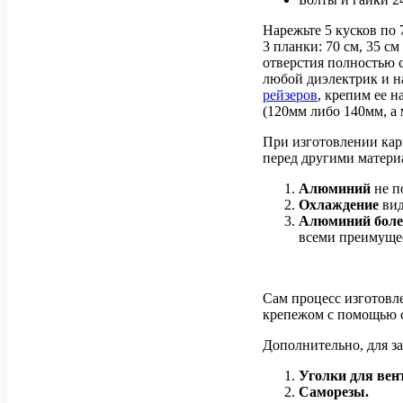
Нарежьте 5 кусков по 7
3 планки: 70 см, 35 с
отверстия полностью с
любой диэлектрик и н
рейзеров
, крепим ее н
(120мм либо 140мм, а
При изготовлении кар
перед другими матери
Алюминий
не п
Охлаждение
вид
Алюминий более
всеми преимуще
Сам процесс изготовле
крепежом с помощью с
Дополнительно, для з
Уголки для вен
Саморезы.