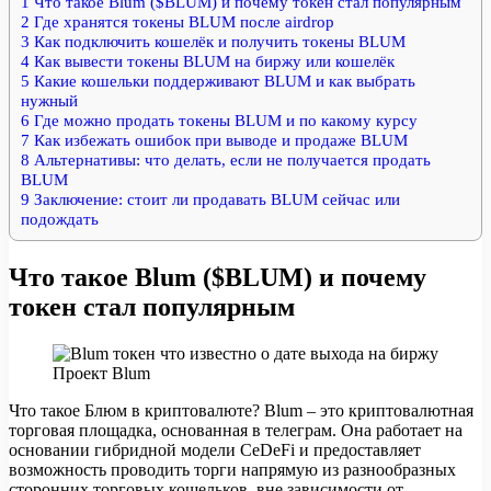
1
Что такое Blum ($BLUM) и почему токен стал популярным
2
Где хранятся токены BLUM после airdrop
3
Как подключить кошелёк и получить токены BLUM
4
Как вывести токены BLUM на биржу или кошелёк
5
Какие кошельки поддерживают BLUM и как выбрать
нужный
6
Где можно продать токены BLUM и по какому курсу
7
Как избежать ошибок при выводе и продаже BLUM
8
Альтернативы: что делать, если не получается продать
BLUM
9
Заключение: стоит ли продавать BLUM сейчас или
подождать
Что такое Blum ($BLUM) и почему
токен стал популярным
Проект Blum
Что такое Блюм в криптовалюте? Blum – это криптовалютная
торговая площадка, основанная в телеграм. Она работает на
основании гибридной модели CeDeFi и предоставляет
возможность проводить торги напрямую из разнообразных
сторонних торговых кошельков, вне зависимости от