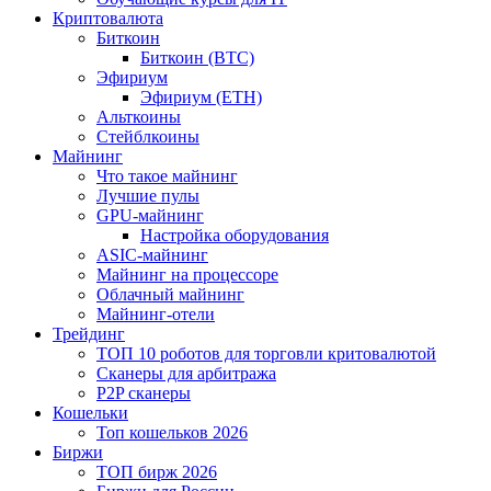
Криптовалюта
Биткоин
Биткоин (BTC)
Эфириум
Эфириум (ETH)
Альткоины
Стейблкоины
Майнинг
Что такое майнинг
Лучшие пулы
GPU-майнинг
Настройка оборудования
ASIC-майнинг
Майнинг на процессоре
Облачный майнинг
Майнинг-отели
Трейдинг
ТОП 10 роботов для торговли критовалютой
Сканеры для арбитража
P2P сканеры
Кошельки
Топ кошельков 2026
Биржи
ТОП бирж 2026