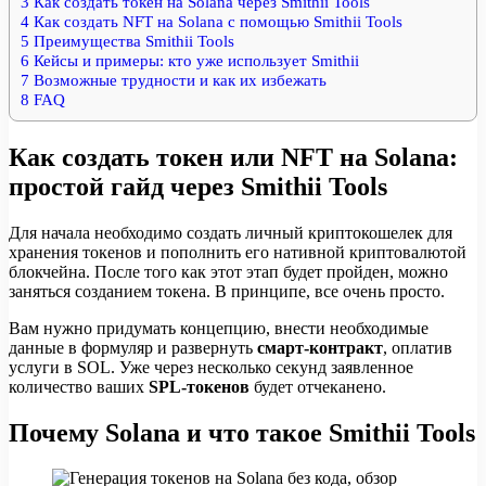
3
Как создать токен на Solana через Smithii Tools
4
Как создать NFT на Solana с помощью Smithii Tools
5
Преимущества Smithii Tools
6
Кейсы и примеры: кто уже использует Smithii
7
Возможные трудности и как их избежать
8
FAQ
Как создать токен или NFT на Solana:
простой гайд через Smithii Tools
Для начала необходимо создать личный криптокошелек для
хранения токенов и пополнить его нативной криптовалютой
блокчейна. После того как этот этап будет пройден, можно
заняться созданием токена. В принципе, все очень просто.
Вам нужно придумать концепцию, внести необходимые
данные в формуляр и развернуть
смарт-контракт
, оплатив
услуги в SOL. Уже через несколько секунд заявленное
количество ваших
SPL-токенов
будет отчеканено.
Почему Solana и что такое Smithii Tools