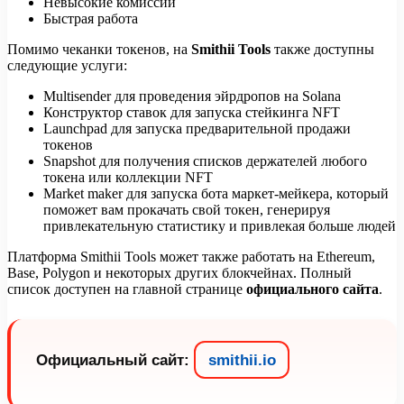
Невысокие комиссии
Быстрая работа
Помимо чеканки токенов, на
Smithii Tools
также доступны
следующие услуги:
Multisender для проведения эйрдропов на Solana
Конструктор ставок для запуска стейкинга NFT
Launchpad для запуска предварительной продажи
токенов
Snapshot для получения списков держателей любого
токена или коллекции NFT
Market maker для запуска бота маркет-мейкера, который
поможет вам прокачать свой токен, генерируя
привлекательную статистику и привлекая больше людей
Платформа Smithii Tools может также работать на Ethereum,
Base, Polygon и некоторых других блокчейнах. Полный
список доступен на главной странице
официального сайта
.
Официальный сайт:
smithii.io