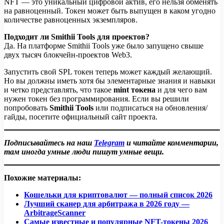
NFT — это уникальный цифровой актив, его нельзя обменять
на равноценный. Токен может быть выпущен в каком угодно
количестве равноценных экземпляров.
Подходит ли Smithii Tools для проектов?
Да. На платформе Smithii Tools уже было запущено свыше
двух тысяч блокчейн-проектов Web3.
Запустить свой SPL токен теперь может каждый желающий.
Но вы должны иметь хотя бы элементарные знания и навыки
и четко представлять, что такое
mint токена
и для чего вам
нужен токен без программирования. Если вы решили
попробовать
Smithii Tools
или подписаться на обновления/
гайды, посетите официальный сайт проекта.
Подписывайтесь на наш
Telegram
и читайте комментарии,
там иногда умные люди пишут умные вещи.
Похожие материалы:
Кошельки для криптовалют — полный список 2026
Лучший сканер для арбитража в 2026 году —
ArbitrageScanner
Самые известные и популярные NFT-токены 2026