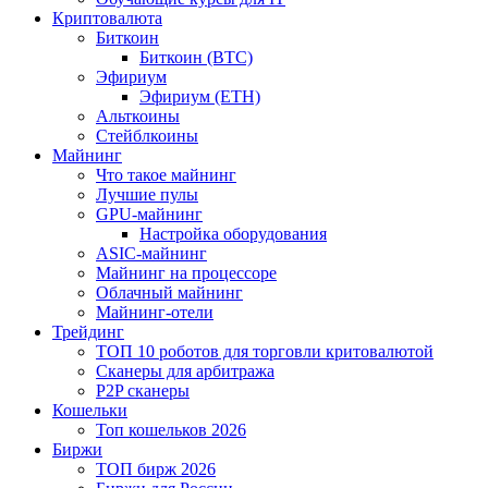
Криптовалюта
Биткоин
Биткоин (BTC)
Эфириум
Эфириум (ETH)
Альткоины
Стейблкоины
Майнинг
Что такое майнинг
Лучшие пулы
GPU-майнинг
Настройка оборудования
ASIC-майнинг
Майнинг на процессоре
Облачный майнинг
Майнинг-отели
Трейдинг
ТОП 10 роботов для торговли критовалютой
Сканеры для арбитража
P2P сканеры
Кошельки
Топ кошельков 2026
Биржи
ТОП бирж 2026