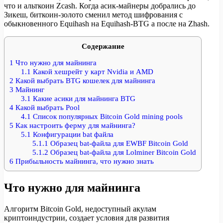
что и альткоин Zcash. Когда асик-майнеры добрались до
Зикеш, биткоин-золото сменил метод шифрования с
обыкновенного Equihash на Equihash-BTG а после на Zhash.
Содержание
1
Что нужно для майнинга
1.1
Какой хешрейт у карт Nvidia и AMD
2
Какой выбрать BTG кошелек для майнинга
3
Майнинг
3.1
Какие асики для майнинга BTG
4
Какой выбрать Pool
4.1
Список популярных Bitcoin Gold mining pools
5
Как настроить ферму для майнинга?
5.1
Конфигурации bat файла
5.1.1
Образец bat-файла для EWBF Bitcoin Gold
5.1.2
Образец bat-файла для Lolminer Bitcoin Gold
6
Прибыльность майнинга, что нужно знать
Что нужно для майнинга
Алгоритм Bitcoin Gold, недоступный акулам
криптоиндустрии, создает условия для развития