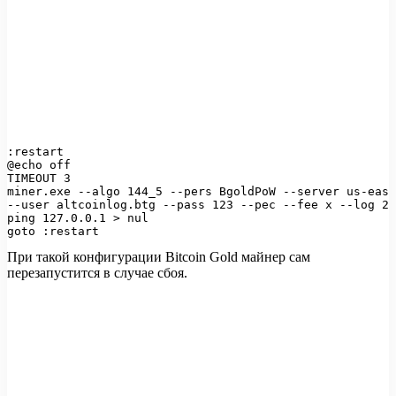
:restart

@echo off

TIMEOUT 3

miner.exe --algo 144_5 --pers BgoldPoW --server us-east
--user altcoinlog.btg --pass 123 --pec --fee x --log 2 
ping 127.0.0.1 > nul

goto :restart
При такой конфигурации Bitcoin Gold майнер сам
перезапустится в случае сбоя.