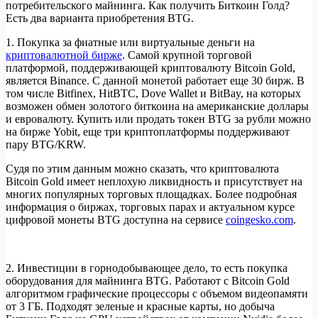
потребительского майнинга. Как получить Биткоин Голд?
Есть два варианта приобретения BTG.
1. Покупка за фиатные или виртуальные деньги на
криптовалютной бирже
. Самой крупной торговой
платформой, поддерживающей криптовалюту Bitcoin Gold,
является Binance. С данной монетой работает еще 30 бирж. В
том числе Bitfinex, HitBTC, Dove Wallet и BitBay, на которых
возможен обмен золотого биткоина на американские доллары
и евровалюту. Купить или продать токен BTG за рубли можно
на бирже Yobit, еще три криптоплатформы поддерживают
пару BTG/KRW.
Судя по этим данным можно сказать, что криптовалюта
Bitcoin Gold имеет неплохую ликвидность и присутствует на
многих популярных торговых площадках. Более подробная
информация о биржах, торговых парах и актуальном курсе
цифровой монеты BTG доступна на сервисе
coingesko.com
.
2. Инвестиции в горнодобывающее дело, то есть покупка
оборудования для майнинга BTG. Работают с Bitcoin Gold
алгоритмом графические процессоры с объемом видеопамяти
от 3 ГБ. Подходят зеленые и красные карты, но добыча