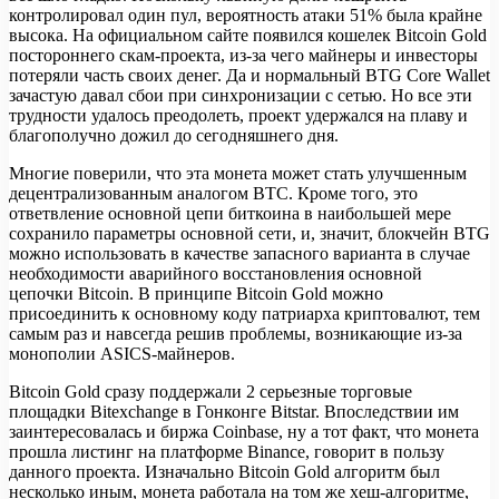
контролировал один пул, вероятность атаки 51% была крайне
высока. На официальном сайте появился кошелек Bitcoin Gold
постороннего скам-проекта, из-за чего майнеры и инвесторы
потеряли часть своих денег. Да и нормальный BTG Core Wallet
зачастую давал сбои при синхронизации с сетью. Но все эти
трудности удалось преодолеть, проект удержался на плаву и
благополучно дожил до сегодняшнего дня.
Многие поверили, что эта монета может стать улучшенным
децентрализованным аналогом BTC. Кроме того, это
ответвление основной цепи биткоина в наибольшей мере
сохранило параметры основной сети, и, значит, блокчейн BTG
можно использовать в качестве запасного варианта в случае
необходимости аварийного восстановления основной
цепочки Bitcoin. В принципе Bitcoin Gold можно
присоединить к основному коду патриарха криптовалют, тем
самым раз и навсегда решив проблемы, возникающие из-за
монополии ASICS-майнеров.
Bitcoin Gold сразу поддержали 2 серьезные торговые
площадки Bitexchange в Гонконге Bitstar. Впоследствии им
заинтересовалась и биржа Coinbase, ну а тот факт, что монета
прошла листинг на платформе Binance, говорит в пользу
данного проекта. Изначально Bitcoin Gold алгоритм был
несколько иным, монета работала на том же хеш-алгоритме,