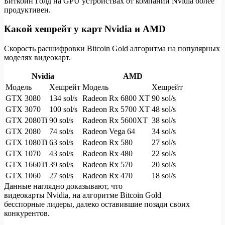
Биткоин Голд на GPU устройствах от компании Nvidia более
продуктивен.
Какой хешрейт у карт Nvidia и AMD
Скорость расшифровки Bitcoin Gold алгоритма на популярных
моделях видеокарт.
Nvidia
AMD
Модель
Хешрейт
Модель
Хешрейт
GTX 3080
134 sol/s
Radeon Rx 6800 XT
90 sol/s
GTX 3070
100 sol/s
Radeon Rx 5700 XT
48 sol/s
GTX 2080Ti
90 sol/s
Radeon Rx 5600XT
38 sol/s
GTX 2080
74 sol/s
Radeon Vega 64
34 sol/s
GTX 1080Ti
63 sol/s
Radeon Rx 580
27 sol/s
GTX 1070
43 sol/s
Radeon Rx 480
22 sol/s
GTX 1660Ti
39 sol/s
Radeon Rx 570
20 sol/s
GTX 1060
27 sol/s
Radeon Rx 470
18 sol/s
Данные наглядно доказывают, что
видеокарты Nvidia, на
алгоритме Bitcoin Gold
бесспорные лидеры, далеко оставившие позади своих
конкурентов.