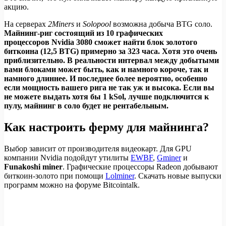
акцию.
На серверах
2
Miners
и
Solopool
возможна добыча BTG соло.
Майнинг-риг состоящий из 10 графических
процессоров
Nvidia
3080
сможет найти
блок золотого
биткоина (12,5
BTG
) примерно за
323 часа
.
Хотя это очень
приблизительно. В реальности интервал между добытыми
вами блоками может быть, как и намного короче, так и
намного длиннее. И последнее более вероятно, особенно
если мощность вашего рига не так уж и высока. Если вы
не можете выдать хотя бы 1
kSol
, лучше подключится к
пулу, майнинг в соло будет не рентабельным.
Как настроить ферму для майнинга?
Выбор зависит от производителя видеокарт. Для GPU
компании Nvidia подойдут утилиты
EWBF
,
Gminer
и
Funakoshi miner
. Графические процессоры Radeon добывают
биткоин-золото при помощи
Lolminer
. Скачать новые выпуски
программ можно на форуме Bitcointalk.