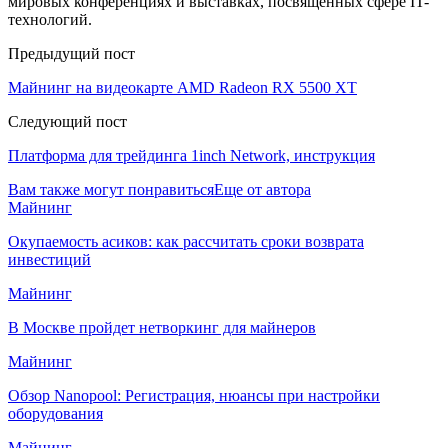
мировых конференциях и выставках, посвященных сфере IT-
технологий.
Предыдущий пост
Майнинг на видеокарте AMD Radeon RX 5500 XT
Следующий пост
Платформа для трейдинга 1inch Network, инструкция
Вам также могут понравиться
Еще от автора
Майнинг
Окупаемость асиков: как рассчитать сроки возврата
инвестиций
Майнинг
В Москве пройдет нетворкинг для майнеров
Майнинг
Обзор Nanopool: Регистрация, нюансы при настройки
оборудования
Майнинг