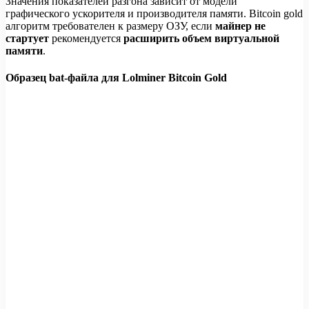
Значения показателей разгона зависит от модели
графического ускорителя и производителя памяти. Bitcoin gold
алгоритм требователен к размеру ОЗУ, если
майнер не
стартует
рекомендуется
расширить объем виртуальной
памяти
.
Образец bat-файла для Lolminer Bitcoin Gold