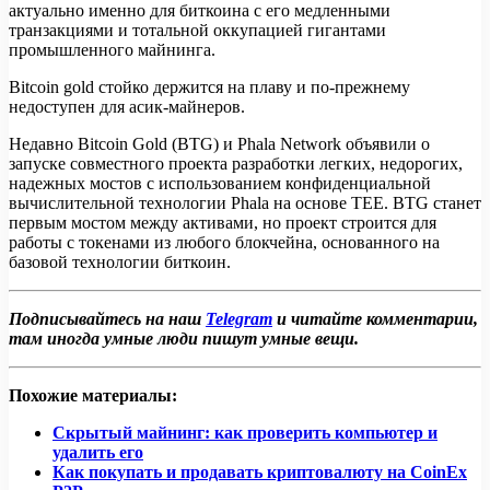
актуально именно для биткоина с его медленными
транзакциями и тотальной оккупацией гигантами
промышленного майнинга.
Bitcoin gold стойко держится на плаву и по-прежнему
недоступен для асик-майнеров.
Недавно Bitcoin Gold (BTG) и Phala Network объявили о
запуске совместного проекта разработки легких, недорогих,
надежных мостов с использованием конфиденциальной
вычислительной технологии Phala на основе TEE. BTG станет
первым мостом между активами, но проект строится для
работы с токенами из любого блокчейна, основанного на
базовой технологии биткоин.
Подписывайтесь на наш
Telegram
и читайте комментарии,
там иногда умные люди пишут умные вещи.
Похожие материалы:
Скрытый майнинг: как проверить компьютер и
удалить его
Как покупать и продавать криптовалюту на CoinEx