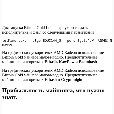
Для запуска Bitcoin Gold Lolminer, нужно создать
исполнительный файл со следующими параметрами
lolMiner.exe --algo EQUI144_5 --pers BgoldPoW –АДРЕС ПУ
pause
На графических ускорителях AMD Radeon использование
Bitcoin Gold майнера маловыгодно. Предпочтительнее
майнинг на алгоритмах
Ethash.
KawPow
и
Beamhash
.
На графических ускорителях AMD Radeon использование
Bitcoin Gold майнера маловыгодно. Предпочтительнее
майнинг на алгоритмах
Ethash
и
Cryptonight
.
Прибыльность майнинга, что нужно
знать