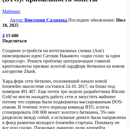
Майнинг
Автор:
Виктория Саламаха
Последнее обновление:
Июл
18, 2025
4
15 680
Поделиться
Создание устройств на интегральных схемах (Asic)
нивелировало идею Сатоши Накамото «один голос за один
процессор». Решить проблему централизации главной
криптовалюты призван золотой хардфорк биткоина на новом
алгоритме Zhash.
Хард-форк сети биткоин, положивший начало новой
блокчейн-экосистеме состоялся 24.10. 2017, на блоке под
номером 491 407. Еще почти три недели разработчики Bitcoin
Gold не могли наладить работу сети и запустить майнинг
потому что сервера были подвержены массированным DOS-
атакам. В течение этого периода команда BTG успела
сгенерировать 100 000 монет золотого биткоина, 5% они
разделили между собой, а остальные деньги были направлены
в фонд развития молодого блокчейн-стартапа. Поначалу не
все шло гладко. Поскольку львиную долю хешрейта