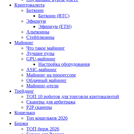
Криптовалюта
Биткоин
Биткоин (BTC)
Эфириум
Эфириум (ETH)
Альткоины
Стейблкоины
Майнинг
Что такое майнинг
Лучшие пулы
GPU-майнинг
Настройка оборудования
ASIC-майнинг
Майнинг на процессоре
Облачный майнинг
Майнинг-отели
Трейдинг
ТОП 10 роботов для торговли критовалютой
Сканеры для арбитража
P2P сканеры
Кошельки
Топ кошельков 2026
Биржи
ТОП бирж 2026